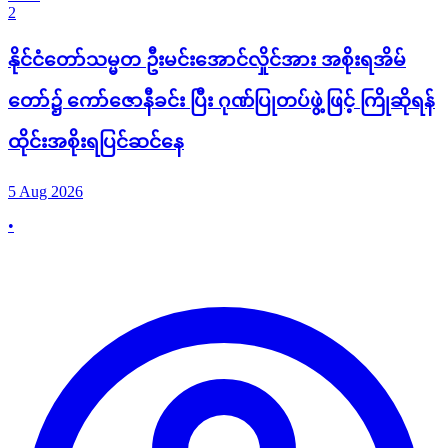
2
နိုင်ငံတော်သမ္မတ ဦးမင်းအောင်လှိုင်အား အစိုးရအိမ်
တော်၌ ကော်ဇောနီခင်း ပြီး ဂုဏ်ပြုတပ်ဖွဲ့ဖြင့် ကြိုဆိုရန်
ထိုင်းအစိုးရပြင်ဆင်နေ
5 Aug 2026
•