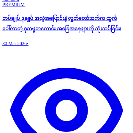
PREMIUM
တပ်ချုပ်-ဒုချုပ် အလွှဲအ​ပြောင်းနဲ့ လွှတ်တော်ဘက်က ထွက်
ပေါ်လာတဲ့ ဒုသမ္မတလောင်း အခြေအနေများကို သုံးသပ်ခြင်း၊
30 Mar 2026
•