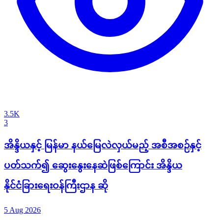
3.5K
3
အိန္ဒိယနှင့် မြန်မာ နယ်မြေလဲလှယ်မည့် အစီအစဉ်နှင့်
ပတ်သက်၍ ဆွေးနွေးနေဆဲဖြစ်ကြောင်း အိန္ဒိယ
နိုင်ငံခြားရေးဝန်ကြီးဌာန ဆို
5 Aug 2026