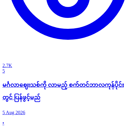
2.7K
5
မင်္ဂလာဈေးသစ်ကို လာမည့် စက်တင်ဘာလကုန်ပိုင်း
တွင် ပြန်ဖွင့်မည်
5 Aug 2026
•