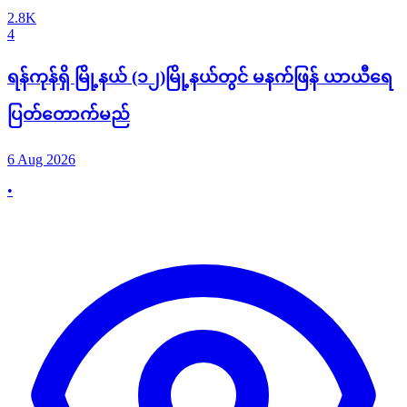
2.8K
4
ရန်ကုန်ရှိ မြို့နယ် (၁၂)မြို့နယ်တွင် မနက်ဖြန် ယာယီရေ
ပြတ်တောက်မည်
6 Aug 2026
•