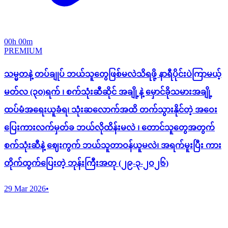
00h 00m
PREMIUM
သမ္မတနဲ့ တပ်ချုပ် ဘယ်သူတွေဖြစ်မလဲသိရဖို့ နာရီပိုင်းပဲကြာမယ့်
မတ်လ (၃၀)ရက် ၊ စက်သုံးဆီဆိုင် အချို့နဲ့ မှောင်ခိုသမားအချို့
ထပ်မံအရေးယူခံရ၊ သုံးဆလောက်အထိ တက်သွားနိုင်တဲ့ အဝေး
ပြေးကားလက်မှတ်ခ ဘယ်လိုထိန်းမလဲ ၊ တောင်သူတွေအတွက်
စက်သုံးဆီနဲ့ ဈေးကွက် ဘယ်သူတာဝန်ယူမလဲ၊ အရက်မူးပြီး ကား
တိုက်ထွက်ပြေးတဲ့ ဘုန်းကြီးအတု (၂၉-၃-၂ဝ၂၆)
29 Mar 2026
•