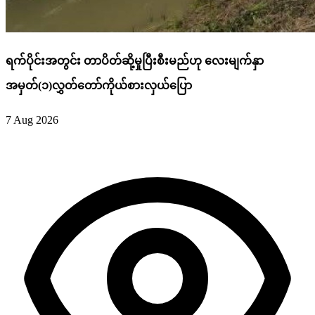
ရက်ပိုင်းအတွင်း တာပိတ်ဆို့မှုပြီးစီးမည်ဟု လေးမျက်နှာ
အမှတ်(၁)လွှတ်တော်ကိုယ်စားလှယ်ပြော
7 Aug 2026