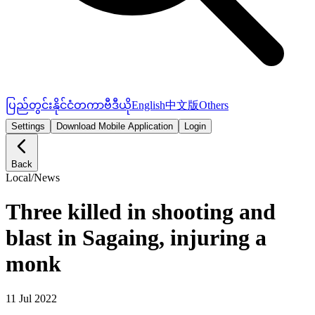
ပြည်တွင်း
နိုင်ငံတကာ
ဗီဒီယို
English
中文版
Others
Settings
Download Mobile Application
Login
Back
Local
/
News
Three killed in shooting and
blast in Sagaing, injuring a
monk
11 Jul 2022