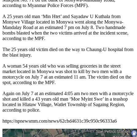
according to Myanmar Police Forces (MPF).
A 25 years old man ‘Min Htet’ and Sayadaw U Kuthala from
Monywe Village located in Monywa went along the Monywa-
Mandalay Road at an estimated 7 pm on July 8. Two handmade
bombs blasted when the two victims arrived at the incident scene,
according to the MPF.
The 25 years old victim died on the way to Chaung-U hospital from
the blast injury.
A woman 54 years old who was selling groceries in the street
market located in Monywa was shot to kill by two men with a
motorcycle on July 7 at an estimated 11 am. The victim died on the
spot, according to the MPF.
Again on July 7 at an estimated 4:05 am two men with a motorcycle
shot and killed a 43 years old man ‘Moe Myint Swe’ in a teashop
located in Hlataw Village, Watlet Township of Sagaing Region,
according to police.
https://npnewsmm.com/news/62cbd4631c39c950c96333a6