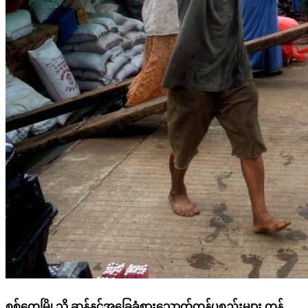
စစ်တွေမြို့သို့ ဆန်နှင့်အခြေခံစားသောက်ကုန်ပစ္စည်းများ တန်