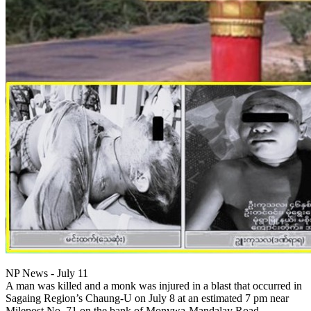
NP News - July 11
A man was killed and a monk was injured in a blast that occurred in
Sagaing Region’s Chaung-U on July 8 at an estimated 7 pm near
Milepost No. 71 on the bank of Monywa-Mandalay Road,