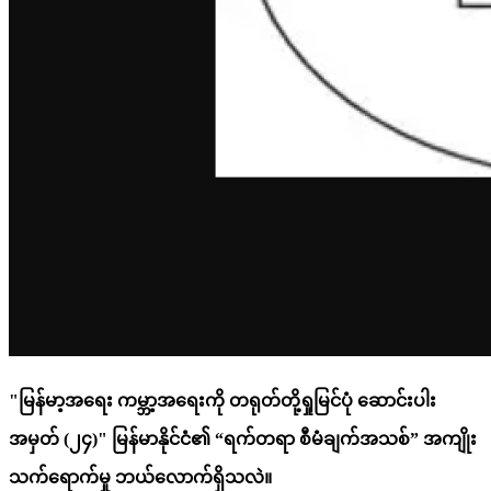
"မြန်မာ့အရေး ကမ္ဘာ့အရေးကို တရုတ်တို့ရှုမြင်ပုံ ဆောင်းပါး
အမှတ် (၂၄)" မြန်မာနိုင်ငံ၏ “ရက်တရာ စီမံချက်အသစ်” အကျိုး
သက်ရောက်မှု ဘယ်လောက်ရှိသလဲ။