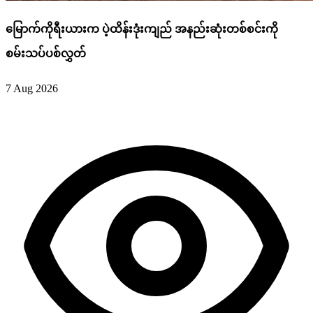
မြောက်ကိုရီးယားက ပဲ့ထိန်းဒုံးကျည် အနည်းဆုံးတစ်စင်းကို
စမ်းသပ်ပစ်လွှတ်
7 Aug 2026