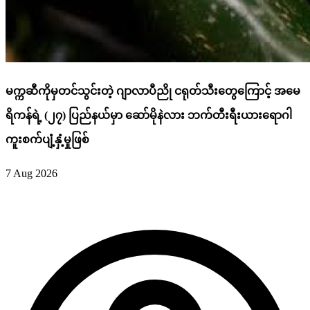
မက္ကဆီကိုမှတင်သွင်းတဲ့ ဂျာလာပီညို ငရုတ်သီးတွေကြောင့် အမေ
ရိကန်ရဲ့ (၂၇) ပြည်နယ်မှာ ဆော်မိုနဲလား ဘက်တီးရီးယားရောဂါ
ကူးစက်ပျံ့နှံ့မှုဖြစ်
7 Aug 2026