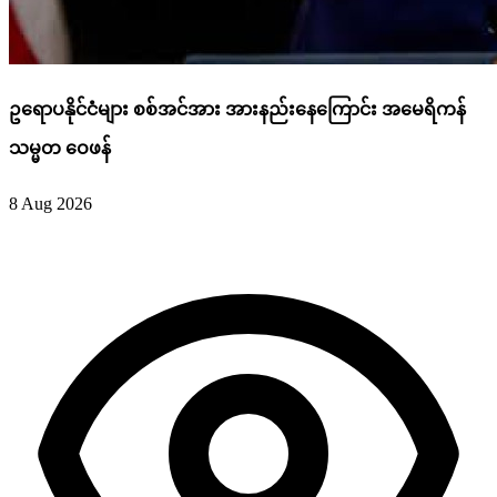
ဥရောပနိုင်ငံများ စစ်အင်အား အားနည်းနေကြောင်း အမေရိကန်
သမ္မတ ဝေဖန်
8 Aug 2026