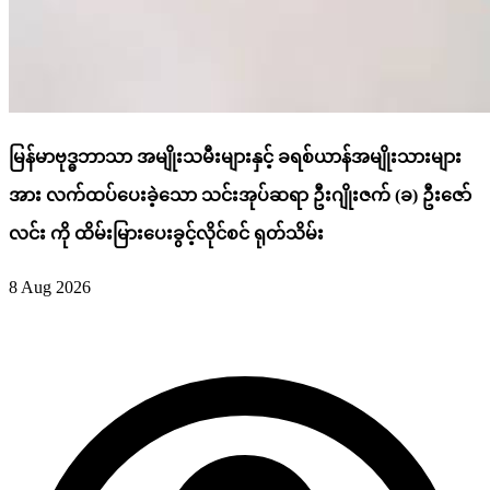
မြန်မာဗုဒ္ဓဘာသာ အမျိုးသမီးများနှင့် ခရစ်ယာန်အမျိုးသားများ
အား လက်ထပ်ပေးခဲ့သော သင်းအုပ်ဆရာ ဦးဂျိုးဇက် (ခ) ဦးဇော်
လင်း ကို ထိမ်းမြားပေးခွင့်လိုင်စင် ရုတ်သိမ်း
8 Aug 2026