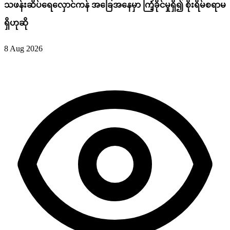
သဖန်းဆိပ်ရေလှောင်ကန် အခြေအနေမှာ ကြံ့ခိုင်မှုရှိ၍ စိုးရိမ်စရာမ
ရှိဟုဆို
8 Aug 2026