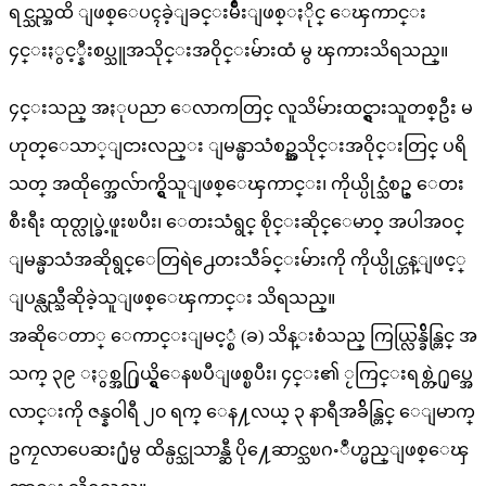
ရင္သည္အထိ ျဖစ္ေပၚခဲ့ျခင္းမ်ိဳးျဖစ္ႏိုင္ ေၾကာင္း
၄င္းႏွင့္နီးစပ္သူအသိုင္းအဝိုင္းမ်ားထံ မွ ၾကားသိရသည္။
၄င္းသည္ အႏုပညာ ေလာကတြင္ လူသိမ်ားထင္ရွားသူတစ္ဦး မ
ဟုတ္ေသာ္ျငားလည္း ျမန္မာသံစဥ္အသိုင္းအဝိုင္းတြင္ ပရိ
သတ္ အထိုက္အေလ်ာက္ရွိသူျဖစ္ေၾကာင္း၊ ကိုယ္ပိုင္သံစဥ္ ေတး
စီးရီး ထုတ္လုပ္ခဲ့ဖူးၿပီး၊ ေတးသံရွင္ စိုင္းဆိုင္ေမာဝ္ အပါအဝင္
ျမန္မာသံအဆိုရွင္ေတြရဲ႕ေတးသီခ်င္းမ်ားကို ကိုယ္ပိုင္ဟန္ျဖင့္
ျပန္လည္သီဆိုခဲ့သူျဖစ္ေၾကာင္း သိရသည္။
အဆိုေတာ္ ေကာင္းျမင့္စံ (ခ) သိန္းစံသည္ ကြယ္လြန္ခ်ိန္တြင္ အ
သက္ ၃၉ ႏွစ္အ႐ြယ္ရွိေနၿပီျဖစ္ၿပီး၊ ၄င္း၏ ႂကြင္းရစ္တဲ့႐ုပ္အေ
လာင္းကို ဇန္နဝါရီ ၂၀ ရက္ ေန႔လယ္ ၃ နာရီအခ်ိန္တြင္ ေျမာက္
ဥကၠလာပေဆး႐ုံမွ ထိန္ပင္သုသာန္ဆီ ပို႔ေဆာင္သၿဂႋဳဟ္မည္ျဖစ္ေၾ