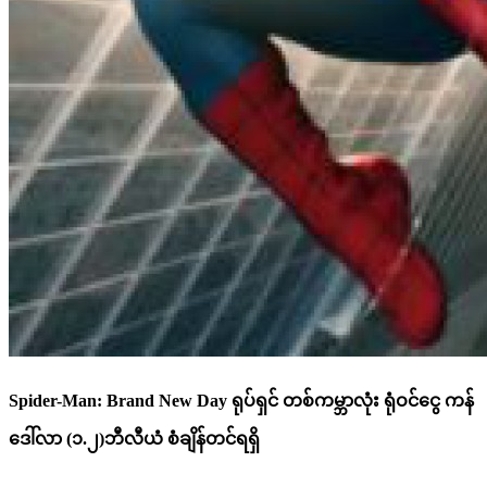
Spider-Man: Brand New Day ရုပ်ရှင် တစ်ကမ္ဘာလုံး ရုံဝင်ငွေ ကန်
ဒေါ်လာ (၁.၂)ဘီလီယံ စံချိန်တင်ရရှိ