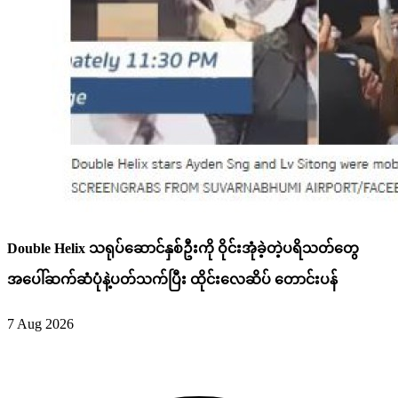
Double Helix သရုပ်ဆောင်နှစ်ဦးကို ဝိုင်းအုံခဲ့တဲ့ပရိသတ်တွေ
အပေါ်ဆက်ဆံပုံနဲ့ပတ်သက်ပြီး ထိုင်းလေဆိပ် တောင်းပန်
7 Aug 2026