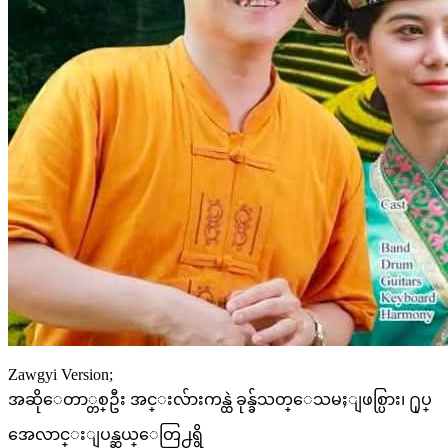
Zawgyi Version;
အဆိုေတာ္တစ္ဦး အင္းလ်ားကန္ထဲ ခုန္ခ်သတ္ေသမႈျဖစ္ပြား၊ ႐ုပ္
အေလာင္းျပန္ဆယ္ေတြ႕ရွိ