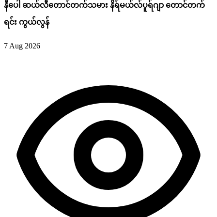
နီပေါ ဆယ်လီတောင်တက်သမား နိရ်မယ်လ်ပူရ်ဂျာ တောင်တက်
ရင်း ကွယ်လွန်
7 Aug 2026