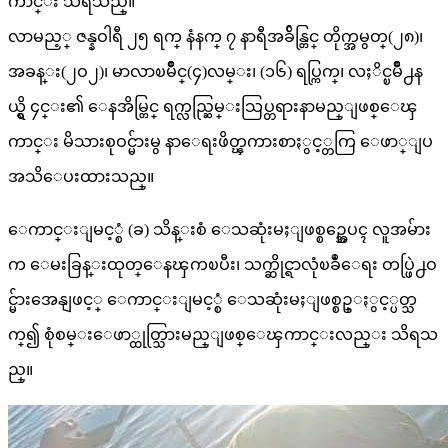
ကာင္း သိရသည္။
လာမည့္ ဇန္နဝါရီ ၂၅ ရက္ နံနက္ ၇ နာရီအခ်ိန္တြင္ တိုက္အမွတ္(၂၈)၊
အခန္း(၂ဝ၂)၊ မာလာၿမိဳင္(၄)လမ္း၊ (၁၆) ရပ္ကြက္၊ လႈိင္ၿမိဳ႕န
ယ္ရွိ ၄င္း၏ ေနအိမ္တြင္ ရက္လည္ဆြမ္းသြပ္တရားနာမည္ျဖစ္ေၾ
ကာင္း မိသားစုဝင္မ်ားမွ နာေရးဖိတ္ၾကားစာႏွင့္တကြ ေဖာ္ျပ
အသိေပးထားသည္။
ေကာင္းျမင့္စံ (ခ) သိန္းစံ ေသဆုံးမႈျဖစ္စဥ္အေပၚ လူအမ်ား
က ေမးခြန္းထုတ္ေနၾကၿပီး၊ သက္ဆိုင္ရာလုံၿခဳံေရး တပ္ဖြဲ႕ဝ
င္မ်ားအေနျဖင့္ ေကာင္းျမင့္စံ ေသဆုံးမႈျဖစ္စဥ္ႏွင့္ပတ္သ
က္၍ စုံစမ္းေဖာ္ထုတ္သြားမည္ျဖစ္ေၾကာင္းလည္း သိရသ
ည္။