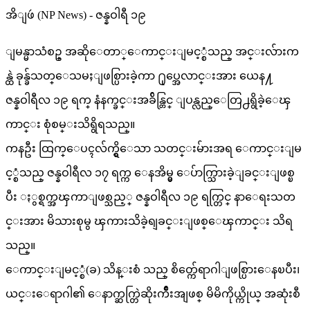
အိျဖဴ (NP News) - ဇန္နဝါရီ ၁၉
ျမန္မာသံစဥ္ အဆိုေတာ္ေကာင္းျမင့္စံသည္ အင္းလ်ားက
န္ထဲ ခုန္ခ်သတ္ေသမႈျဖစ္ပြားခဲ့ကာ ႐ုပ္အေလာင္းအား ယေန႔
ဇန္နဝါရီလ ၁၉ ရက္ နံနက္ခင္းအခ်ိန္တြင္ ျပန္လည္ေတြ႕ရွိခဲ့ေၾ
ကာင္း စုံစမ္းသိရွိရသည္။
ကနဦး ထြက္ေပၚလ်က္ရွိေသာ သတင္းမ်ားအရ ေကာင္းျမ
င့္စံသည္ ဇန္နဝါရီလ ၁၇ ရက္က ေနအိမ္မွ ေပ်ာက္သြားခဲ့ျခင္းျဖစ္ၿ
ပီး ႏွစ္ရက္အၾကာျဖစ္သည့္ ဇန္နဝါရီလ ၁၉ ရက္တြင္ နာေရးသတ
င္းအား မိသားစုမွ ၾကားသိခဲ့ရျခင္းျဖစ္ေၾကာင္း သိရ
သည္။
ေကာင္းျမင့္စံ(ခ) သိန္းစံ သည္ စိတ္က်ေရာဂါျဖစ္ပြားေနၿပီး၊
ယင္းေရာဂါ၏ ေနာက္ဆက္တြဲဆိုးက်ိဳးအျဖစ္ မိမိကိုယ္ကိုယ္ အဆုံးစီ