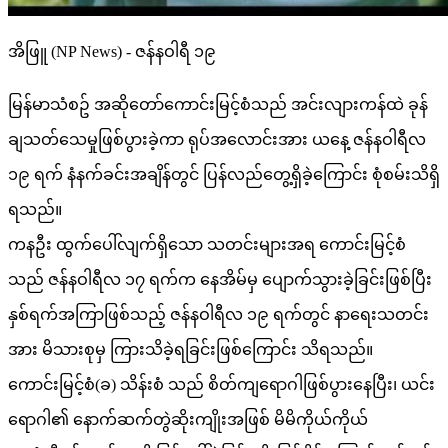
အိဖြူ (NP News) - ဇန်နဝါရီ ၁၉
မြန်မာသံစဥ် အဆိုတော်ကောင်းမြင့်စံသည် အင်းလျားကန်ထဲ ခုန်
ချသတ်သေမှုဖြစ်ပွားခဲ့ကာ ရုပ်အလောင်းအား ယနေ့ ဇန်နဝါရီလ
၁၉ ရက် နံနက်ခင်းအချိန်တွင် ပြန်လည်တွေ့ရှိခဲ့ကြောင်း စုံစမ်းသိရှိ
ရသည်။
ကနဦး ထွက်ပေါ်လျက်ရှိသော သတင်းများအရ ကောင်းမြင့်စံ
သည် ဇန်နဝါရီလ ၁၇ ရက်က နေအိမ်မှ ပျောက်သွားခဲ့ခြင်းဖြစ်ပြီး
နှစ်ရက်အကြာဖြစ်သည့် ဇန်နဝါရီလ ၁၉ ရက်တွင် နာရေးသတင်း
အား မိသားစုမှ ကြားသိခဲ့ရခြင်းဖြစ်ကြောင်း သိရသည်။
ကောင်းမြင့်စံ(ခ) သိန်းစံ သည် စိတ်ကျရောဂါဖြစ်ပွားနေပြီး၊ ယင်း
ရောဂါ၏ နောက်ဆက်တွဲဆိုးကျိုးအဖြစ် မိမိကိုယ်ကိုယ်