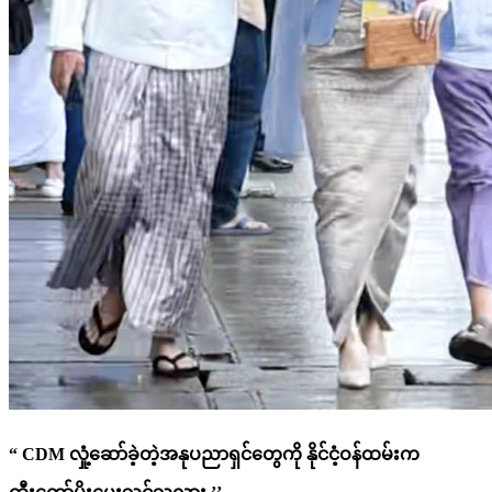
“ CDM လှုံ့ဆော်ခဲ့တဲ့အနုပညာရှင်တွေကို နိုင်ငံ့ဝန်ထမ်းက