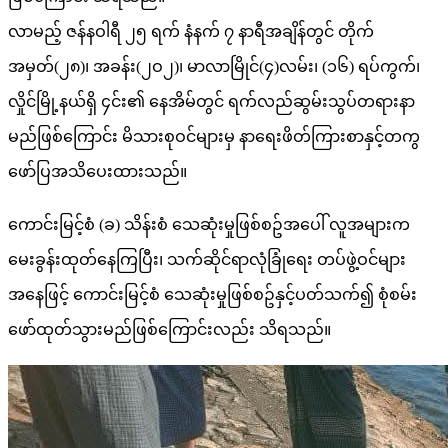
လာမည့် ဇန်နဝါရီ ၂၅ ရက် နံနက် ၇ နာရီအချိန်တွင် တိုက်
အမှတ်(၂၈)၊ အခန်း(၂ဝ၂)၊ မာလာမြိုင်(၄)လမ်း၊ (၁၆) ရပ်ကွက်၊
လှိုင်မြို့နယ်ရှိ ၄င်း၏ နေအိမ်တွင် ရက်လည်ဆွမ်းသွပ်တရားနာ
မည်ဖြစ်ကြောင်း မိသားစုဝင်များမှ နာရေးဖိတ်ကြားစာနှင့်တကွ
ဖော်ပြအသိပေးထားသည်။
ကောင်းမြင့်စံ (ခ) သိန်းစံ သေဆုံးမှုဖြစ်စဥ်အပေါ် လူအများက
မေးခွန်းထုတ်နေကြပြီး၊ သက်ဆိုင်ရာလုံခြုံရေး တပ်ဖွဲ့ဝင်များ
အနေဖြင့် ကောင်းမြင့်စံ သေဆုံးမှုဖြစ်စဥ်နှင့်ပတ်သက်၍ စုံစမ်း
ဖော်ထုတ်သွားမည်ဖြစ်ကြောင်းလည်း သိရသည်။