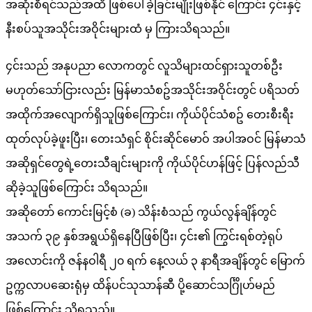
အဆုံးစီရင်သည်အထိ ဖြစ်ပေါ်ခဲ့ခြင်းမျိုးဖြစ်နိုင် ကြောင်း ၄င်းနှင့်
နီးစပ်သူအသိုင်းအဝိုင်းများထံ မှ ကြားသိရသည်။
၄င်းသည် အနုပညာ လောကတွင် လူသိများထင်ရှားသူတစ်ဦး
မဟုတ်သော်ငြားလည်း မြန်မာသံစဥ်အသိုင်းအဝိုင်းတွင် ပရိသတ်
အထိုက်အလျောက်ရှိသူဖြစ်ကြောင်း၊ ကိုယ်ပိုင်သံစဥ် တေးစီးရီး
ထုတ်လုပ်ခဲ့ဖူးပြီး၊ တေးသံရှင် စိုင်းဆိုင်မောဝ် အပါအဝင် မြန်မာသံ
အဆိုရှင်တွေရဲ့တေးသီချင်းများကို ကိုယ်ပိုင်ဟန်ဖြင့် ပြန်လည်သီ
ဆိုခဲ့သူဖြစ်ကြောင်း သိရသည်။
အဆိုတော် ကောင်းမြင့်စံ (ခ) သိန်းစံသည် ကွယ်လွန်ချိန်တွင်
အသက် ၃၉ နှစ်အရွယ်ရှိနေပြီဖြစ်ပြီး၊ ၄င်း၏ ကြွင်းရစ်တဲ့ရုပ်
အလောင်းကို ဇန်နဝါရီ ၂၀ ရက် နေ့လယ် ၃ နာရီအချိန်တွင် မြောက်
ဥက္ကလာပဆေးရုံမှ ထိန်ပင်သုသာန်ဆီ ပို့ဆောင်သင်္ဂြိုဟ်မည်
ဖြစ်ကြောင်း သိရသည်။