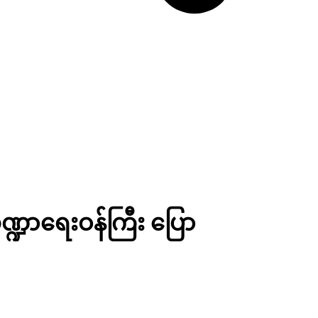
ဏ္ဍာရေးဝန်ကြီး ပြော