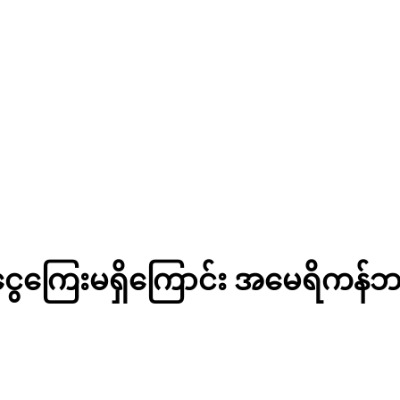
်ငွေကြေးမရှိကြောင်း အမေရိကန်ဘ