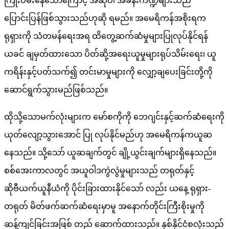
ကြိုးပမ်းနေသောကြောင့် အဆိုပါ အခန်းကဏ္ဍများသည်
ပြောင်းပြန်ဖြစ်သွားသည်ဟုဆို ရမည်။ အမေရိကန်အစိုးရက
ရုရှားကို သံတမန်ရေးအရ ထိတွေ့ဆက်ဆံမှုများပြုလုပ်နိုင်ရန်
ယခင် ချမှတ်ထားသော ပိတ်ဆို့အရေးယူမှုများရုပ်သိမ်းရေး၊ ယူ
ကရိန်းနှင့်ပတ်သက်၍ တင်းမာမှုများကို လျှော့ချပေးခြင်းတို့ကို
ဆောင်ရွက်သွားမည်ဖြစ်သည်။
ထိုသို့သောမက်လုံးများက မော်စကိုကို ဘေဂျင်းနှင့်ဆက်ဆံရေးကို
ယုတ်လျော့သွားအောင် ပြု လုပ်နိုင်မည်ဟု အမေရိကန်ကယူဆ
နေသည်။ သို့သော် ယူဆချက်တွင် ချို့ယွင်းချက်များရှိနေသည်။
စစ်အေးကာလတွင် အယူဝါဒကွဲလွဲမှုများသည် တရုတ်နှင့်
ဆိုဗီယက်ယူနီယံကို ပိုင်းခြားထားနိုင်သော် လည်း ယနေ့ ရုရှား-
တရုတ် မိတ်ဖက်ဆက်ဆံရေးမှာမူ အနောက်တိုင်းကြီးစိုးမှုကို
ဆန့်ကျင်ခြင်းအဖြစ် တည် ဆောက်ထားသည်။ နှစ်နိုင်ငံစလုံးသည်