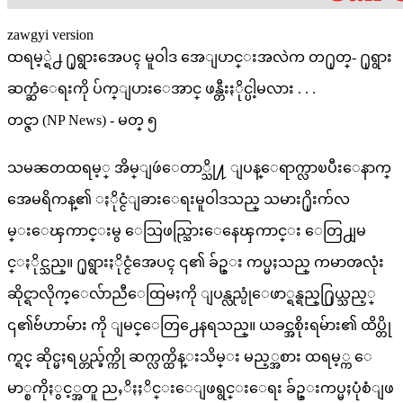
zawgyi version
ထရမ့္ရဲ႕ ႐ုရွားအေပၚ မူဝါဒ အေျပာင္းအလဲက တ႐ုတ္- ႐ုရွား
ဆက္ဆံေရးကို ပ်က္ျပားေအာင္ ဖန္တီးႏိုင္ပါ့မလား . . .
တင္ဇာ (NP News) - မတ္ ၅
သမၼတထရမ့္ အိမ္ျဖဴေတာ္သို႔ ျပန္ေရာက္လာၿပီးေနာက္
အေမရိကန္၏ ႏိုင္ငံျခားေရးမူဝါဒသည္ သမား႐ိုးက်လ
မ္းေၾကာင္းမွ ေသြဖည္သြားေနေၾကာင္း ေတြ႕ျမ
င္ႏိုင္သည္။ ႐ုရွားႏိုင္ငံအေပၚ ၎၏ ခ်ဥ္း ကပ္မႈသည္ ကမာၻလုံး
ဆိုင္ရာလိုက္ေလ်ာညီေထြမႈကို ျပန္လည္ပုံေဖာ္ရန္ရည္႐ြယ္သည့္
၎၏ဗ်ဴဟာမ်ား ကို ျမင္ေတြ႕ေနရသည္။ ယခင္အစိုးရမ်ား၏ ထိပ္တို
က္ရင္ ဆိုင္မႈရပ္တည္ခ်က္ကို ဆက္လက္ထိန္းသိမ္း မည့္အစား ထရမ့္က ေ
မာ္စကိုႏွင့္အတူ ညႇိႏႈိင္းေျဖရွင္းေရး ခ်ဥ္းကပ္မႈပုံစံျဖ