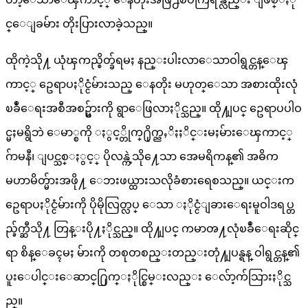
င္ေျခမ်ား တိုးပြားလာခဲ့သည္။
ထိုကဲ့သို႔ ယုံၾကည္စိတ္ခ်ရမႈ နည္းပါးလာေသာဝါရွင္တန္ေၾ
ကာင့္ ဥေရာပႏိုင္ငံမ်ားသည္ ေနတိုး မဟုတ္ေသာ အစားထိုးလုံ
ၿခဳံေရးအစီအစဥ္မ်ားကို ရွာေဖြလာႏိုင္သည္။ ထို႔ျပင္ ဥေရာပပါဝ
င္မႈမရွိဘဲ ေမာ္စကို ႏွင့္တိုက္႐ိုက္ညႇိႏႈိင္းမႈမ်ားေၾကာင့္
ဂ်ာမနီ၊ ျပင္သစ္ႏွင့္ ပိုလန္ကဲ့သို႔ေသာ အေမရိကန္၏ အဓိက
မဟာမိတ္မ်ားအဖို႔ ေဘးဖယ္ထားသလိုခံစားရေစသည္။ ယင္းက
ဥေရာပႏိုင္ငံမ်ားကို ပိုမိုလြတ္လပ္ ေသာ ႏိုင္ငံျခားေရးမူဝါဒရပ္တ
ည္ခ်က္ဆီသို႔ တြန္းပို႔ႏိုင္သည္။ ထို႔ျပင္ ကမာၻ႔လုံၿခဳံေရးဆိုင္
ရာ စိန္ေခၚမႈ မ်ားကို တစုတစည္းတည္းတုံ႔ျပန္ရန္ ဝါရွင္တန္၏
ပူးေပါင္းေဆာင္႐ြက္ႏိုင္စြမ္းလည္း ေလ်ာ့က်သြားႏိုင္သ
ည္။