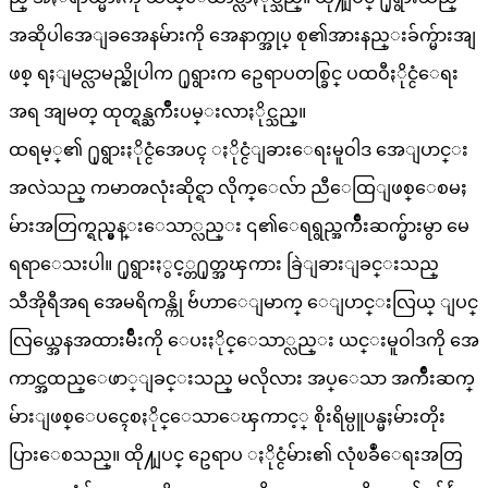
အဆိုပါအေျခအေနမ်ားကို အေနာက္အုပ္ စု၏အားနည္းခ်က္မ်ားအျ
ဖစ္ ရႈျမင္လာမည္ဆိုပါက ႐ုရွားက ဥေရာပတစ္ခြင္ ပထဝီႏိုင္ငံေရး
အရ အျမတ္ ထုတ္ရန္ႀကိဳးပမ္းလာႏိုင္သည္။
ထရမ့္၏ ႐ုရွားႏိုင္ငံအေပၚ ႏိုင္ငံျခားေရးမူဝါဒ အေျပာင္း
အလဲသည္ ကမာၻလုံးဆိုင္ရာ လိုက္ေလ်ာ ညီေထြျဖစ္ေစမႈ
မ်ားအတြက္ရည္မွန္းေသာ္လည္း ၎၏ေရရွည္အက်ိဳးဆက္မ်ားမွာ မေ
ရရာေသးပါ။ ႐ုရွားႏွင့္တ႐ုတ္အၾကား ခြဲျခားျခင္းသည္
သီအိုရီအရ အေမရိကန္ကို ဗ်ဴဟာေျမာက္ ေျပာင္းလြယ္ ျပင္
လြယ္အေနအထားမ်ိဳးကို ေပးႏိုင္ေသာ္လည္း ယင္းမူဝါဒကို အေ
ကာင္အထည္ေဖာ္ျခင္းသည္ မလိုလား အပ္ေသာ အက်ိဳးဆက္
မ်ားျဖစ္ေပၚေစႏိုင္ေသာေၾကာင့္ စိုးရိမ္ပူပန္မႈမ်ားတိုး
ပြားေစသည္။ ထို႔ျပင္ ဥေရာပ ႏိုင္ငံမ်ား၏ လုံၿခဳံေရးအတြ