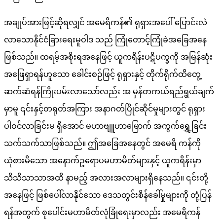
အချုပ်အားဖြင့်ဆိုရလျှင် အမေရိကန်၏ ရုရှားအပေါ် ပြောင်းလဲ
လာသောနိုင်ငံခြားရေးမူဝါဒ သည် ကြုံတောင့်ကြုံခဲအခြေအနေ
ဖြစ်သည်။ ထရမ့်အစိုးရအနေဖြင့် ယူကရိန်းပဋိပက္ခကို အမြန်ဆုံး
အဖြေရှာရန်ဟူသော ခေါင်းစဉ်ဖြင့် ရုရှားနှင့် တိုက်ရိုက်ထိတွေ့
ဆက်ဆံရန်ကြိုးပမ်းလာသော်လည်း အ မှန်တကယ်ရည်ရွယ်ချက်
မှာမူ ၎င်းနှင့်တရုတ်အကြား အနာဂတ်ပြိုင်ဆိုင်မှုများတွင် ရုရှား
ပါဝင်လာခြင်းမ ရှိအောင် မဟာဗျူဟာမြောက် အကွက်ရွှေ့ခြင်း
သက်သက်သာဖြစ်သည်။ ဤအခြေအနေတွင် အမေရိ ကန်ကို
ယုံစားမိသော အနောက်ဥရောပမဟာမိတ်များနှင့် ယူကရိန်းမှာ
သိသိသာသာအထိ နာမည့် အလားအလာများရှိနေသည်။ ၎င်းတို့
အနေဖြင့် ဖြစ်ပေါ်လာနိုင်သော ဒေသတွင်းစိန်ခေါ်မှုများကို တုံ့ပြန်
ရန်အတွက် စုပေါင်းမဟာမိတ်လုံခြုံရေးမှာလည်း အမေရိကန်