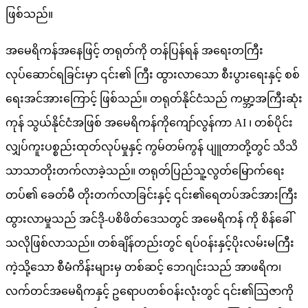
ဖြစ်သည်။
အမေရိကန်အနေဖြင့် တရုတ်ကို တန်ပြန်ရန် အရေးတကြီး
လုပ်ဆောင်ရခြင်းမှာ ၎င်း၏ ကြီး ထွားလာသော စီးပွားရေးနှင့် စစ်
ရေးအင်အားကြောင့် ဖြစ်သည်။ တရုတ်နိုင်ငံသည် ကမ္ဘာ့အကြီးဆုံး
ကုန် သွယ်နိုင်ငံအဖြစ် အမေရိကန်ကိုကျော်လွန်ကာ AI ၊ တစ်ပိုင်း
လျှပ်ကူးပစ္စည်းထုတ်လုပ်မှုနှင့် ကွမ်တမ်ကွန် ပျူတာတို့တွင် သိသိ
သာသာတိုးတက်လာခဲ့သည်။ တရုတ်ပြည်သူ့လွတ်မြောက်ရေး
တပ်၏ ခေတ်မီ တိုးတက်လာခြင်းနှင့် ၎င်း၏ရေတပ်အင်အားကြီး
ထွားလာမှုသည် အင်ဒို-ပစိဖိတ်ဒေသတွင် အမေရိကန် ကို စိန်ခေါ်
သလိုဖြစ်လာသည်။ တစ်ချိန်တည်းတွင် ရပ်ဝန်းနှင့်ပိုးလမ်းမကြီး
ကဲ့သို့သော စီမံကိန်းများမှ တစ်ဆင့် ဘေဂျင်းသည် အာဖရိက၊
လက်တင်အမေရိကနှင့် ဥရောပတစ်ဝန်းလုံးတွင် ၎င်း၏ဩဇာကို