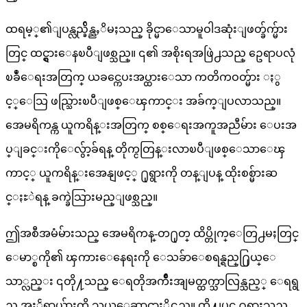
ထရမ့္၏ျပန္လည္ခ်ိန္ညႇိမႈသည္ ခိုင္မာေသာမူဝါဒဆုံးျဖတ္ခ်က္မ်ား
တြင္ ထင္ရွားေနၿပီျဖစ္သည္။ ၎၏ အစိုးရအဖြဲ႕သည္ ဥေရာပလုံ
ၿခဳံေရးအတြက္ ယခင္ကေပးအပ္ထားေသာ ကတိကဝတ္မ်ား ႏွ
င့္ေသြ ဖည္သြားၿပီျဖစ္ေၾကာင္း အခ်က္ျပလာသည္။
အေမရိကန္က ယူကရိန္းအတြက္ စစ္ေရးအကူအညီမ်ား ေပးအ
ပ္ျခင္းကိုေလွ်ာ့ခ်ရန္ တိုက္ငတြန္းလာၿပီျဖစ္ေသာေၾ
ကာင့္ ယူကရိန္းအေနျဖင့္ ႐ုရွားကို တန္ျပန္ ထိုးစစ္မ်ားဆ
င္ႏႊဲရန္ ခက္ခဲသြားမည္ျဖစ္သည္။
ဤအစီအမံမ်ားသည္ အေမရိကန္-တ႐ုတ္ ထိပ္တိုက္ေတြ႕မႈတြင္
ေမာ္စကို၏ ၾကားေနေရးကို ေသခ်ာေစရန္ရည္႐ြယ္ေ
သာ္လည္း ၎တို႔သည္ ေရတိုအက်ိဳးအျမတ္ထက္သာလြန္သည့္ ေရရွ
ည္ အႏၲရာယ္မ်ားကို သယ္ေဆာင္လာႏိုင္သည္။ ထို႔ျပင္ ႐ုရွားသည္