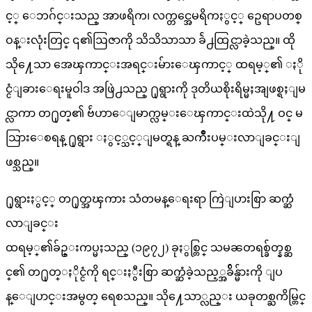
င့္ ေဘဂ်င္းသည္ အာဖရိက၊ လက္တင္အေမရိကႏွင့္ ဥေရာပတစ္
ဝန္းလုံးတြင္ ၎၏ဩဇာကို သိသိသာသာ ခ်ဲ႕ထြင္လာခဲ့သည္။ ထို
သို႔ေသာ အေၾကာင္းအရင္းမ်ားေၾကာင့္ ထရမ့္၏ ႏို
င္ငံျခားေရးမူဝါဒ အဖြဲ႕သည္ ႐ုရွားကို ဒုတိယစိုးရိမ္မႈအျဖစ္ရႈျမ
င္လာကာ တ႐ုတ္၏ ဗ်ဴဟာေျမာက္လမ္းေၾကာင္းထဲသို႔ ဝင္ မ
သြားေစရန္ ႐ုရွား ႏွင့္သင့္ျမတ္ရန္ ႀကိဳးပမ္းလာျခင္းျ
ဖစ္သည္။
႐ုရွားႏွင့္ တ႐ုတ္အၾကား သံတမန္ေရးရာ ကြဲျပားစြာ ဆက္ဆံ
လာျခင္း
ထရမ့္၏ခ်ဥ္းကပ္မႈသည္ (၁၉၇၂) ခုႏွစ္တြင္ သမၼတရစ္ခ်တ္နစ္ဆ
င္၏ တ႐ုတ္ႏိုင္ငံကို ရင္းႏွီးစြာ ဆက္ဆံခဲ့သည့္အခ်ိန္မ်ားကို ျပ
န္ေျပာင္းအမွတ္ ရေစသည္။ သို႔ေသာ္လည္း ယခုတစ္ႀကိမ္တြင္