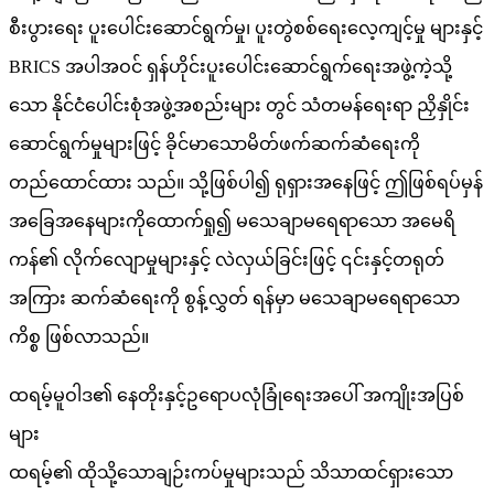
စီးပွားရေး ပူးပေါင်းဆောင်ရွက်မှု၊ ပူးတွဲစစ်ရေးလေ့ကျင့်မှု များနှင့်
BRICS အပါအဝင် ရှန်ဟိုင်းပူးပေါင်းဆောင်ရွက်ရေးအဖွဲ့ကဲ့သို့
သော နိုင်ငံပေါင်းစုံအဖွဲ့အစည်းများ တွင် သံတမန်ရေးရာ ညှိနှိုင်း
ဆောင်ရွက်မှုများဖြင့် ခိုင်မာသောမိတ်ဖက်ဆက်ဆံရေးကို
တည်ထောင်ထား သည်။ သို့ဖြစ်ပါ၍ ရုရှားအနေဖြင့် ဤဖြစ်ရပ်မှန်
အခြေအနေများကိုထောက်ရှု၍ မသေချာမရေရာသော အမေရိ
ကန်၏ လိုက်လျောမှုများနှင့် လဲလှယ်ခြင်းဖြင့် ၎င်းနှင့်တရုတ်
အကြား ဆက်ဆံရေးကို စွန့်လွှတ် ရန်မှာ မသေချာမရေရာသော
ကိစ္စ ဖြစ်လာသည်။
ထရမ့်မူဝါဒ၏ နေတိုးနှင့်ဥရောပလုံခြုံရေးအပေါ် အကျိုးအပြစ်
များ
ထရမ့်၏ ထိုသို့သောချဉ်းကပ်မှုများသည် သိသာထင်ရှားသော