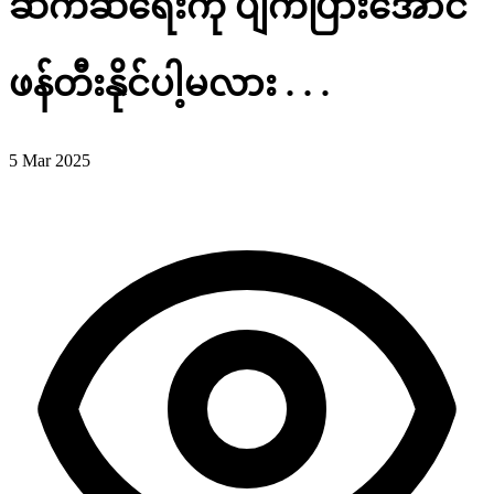
ဆက်ဆံရေးကို ပျက်ပြားအောင်
ဖန်တီးနိုင်ပါ့မလား . . .
5 Mar 2025