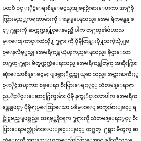
ပထဝီ ဝင္ ႏိုင္ငံေရးစိန္ေခၚသူအျဖစ္ဦးစားေပးကာ အာ႐ုံစို
က္သြားမည့္လကၡဏာမ်ားကို ၫႊန္ျပေနသည္။ အေမ ရိကန္အေနျဖ
င့္ ႐ုရွားကို ဆက္လက္ဆန႔္က်င္ေနမည္ဆိုပါက တ႐ုတ္၏ဗ်ဴဟာလ
မ္းေၾကာင္းထဲသို႔ ႐ုရွား ကို ပိုမိုတြန္းပို႔သကဲ့သို႔ျဖ
စ္ေနလိမ့္မည္ဟု အေမရိကန္က ယုံၾကည္ေနသည္။ ခိုင္မာေသာ
တ႐ုတ္-႐ုရွား မိတ္ဖက္ဆက္ဆံေရးသည္ အေမရိကန္အတြက္ အဆိုး႐ြား
ဆုံးေသာစိန္ေခၚမႈ ျဖစ္လာႏိုင္သည္ဟု ယူဆ သည္။ အင္အားႀကီးႏွ
စ္ႏိုင္ငံအၾကား စစ္ေရး၊ စီးပြားေရးႏွင့္ သံတမန္ေရးရာ
ညႇိႏႈိင္းေဆာင္႐ြက္မႈမ်ား ပိုမို နက္ရႈိင္းလာပါက အေမရိက
န္အေနျဖင့္ ပိုမိုရႈပ္ေထြးေသာ ၿခိမ္းေျခာက္မႈမ်ားျဖင့္ ရ
င္ဆိုင္ရမည္ျဖစ္သည္။ ထရမ့္အစိုးရက ႐ုရွားကို သံတမန္ေရးႏွင့္ စီး
ပြားေရးမက္လုံးမ်ားေပးျခင္းျဖင့္ တ႐ုတ္- ႐ုရွား မိတ္ဖက္ ဆ
က္ဆံေရးကို အားနည္းယုတ္ေလ်ာ့သြားေအာင္ ဖန္တီးလိုသည္။