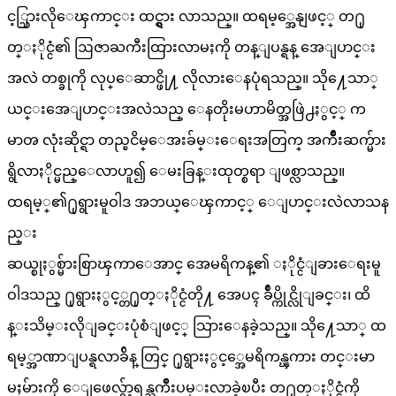
င့္သြားလိုေၾကာင္း ထင္ရွား လာသည္။ ထရမ့္အေနျဖင့္ တ႐ု
တ္ႏိုင္ငံ၏ ဩဇာႀကီးထြားလာမႈကို တန္ျပန္ရန္ အေျပာင္း
အလဲ တစ္ခုကို လုပ္ေဆာင္ဖို႔ လိုလားေနပုံရသည္။ သို႔ေသာ္
ယင္းအေျပာင္းအလဲသည္ ေနတိုးမဟာမိတ္အဖြဲ႕ႏွင့္ က
မာၻ လုံးဆိုင္ရာ တည္ၿငိမ္ေအးခ်မ္းေရးအတြက္ အက်ိဳးဆက္မ်ား
ရွိလာႏိုင္မည္ေလာဟူ၍ ေမးခြန္းထုတ္စရာ ျဖစ္လာသည္။
ထရမ့္၏႐ုရွားမူဝါဒ အဘယ္ေၾကာင့္ ေျပာင္းလဲလာသန
ည္း
ဆယ္စုႏွစ္မ်ားစြာၾကာေအာင္ အေမရိကန္၏ ႏိုင္ငံျခားေရးမူ
ဝါဒသည္ ႐ုရွားႏွင့္တ႐ုတ္ႏိုင္ငံတို႔ အေပၚ ခ်ဳပ္ကိုင္လိုျခင္း၊ ထိ
န္းသိမ္းလိုျခင္းပုံစံျဖင့္ သြားေနခဲ့သည္။ သို႔ေသာ္ ထ
ရမ့္အာဏာျပန္ရလာခ်ိန္ တြင္ ႐ုရွားႏွင့္အေမရိကန္ၾကား တင္းမာ
မႈမ်ားကို ေျဖေလွ်ာ့ရန္ႀကိဳးပမ္းလာခဲ့ၿပီး တ႐ုတ္ႏိုင္ငံကို