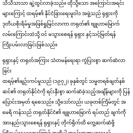
သိသိသာသာ ချဲ့ထွင်လာခဲ့သည်။ ထိုသို့သော အကြောင်းအရင်း
များကြောင့် ထရမ့်၏ နိုင်ငံခြားရေးမူဝါဒ အဖွဲ့သည် ရုရှားကို
ဒုတိယစိုးရိမ်မှုအဖြစ်ရှုမြင်လာကာ တရုတ်၏ ဗျူဟာမြောက်
လမ်းကြောင်းထဲသို့ ဝင် မသွားစေရန် ရုရှား နှင့်သင့်မြတ်ရန်
ကြိုးပမ်းလာခြင်းဖြစ်သည်။
ရုရှားနှင့် တရုတ်အကြား သံတမန်ရေးရာ ကွဲပြားစွာ ဆက်ဆံလာ
ခြင်း
ထရမ့်၏ချဉ်းကပ်မှုသည် (၁၉၇၂) ခုနှစ်တွင် သမ္မတရစ်ချတ်နစ်
ဆင်၏ တရုတ်နိုင်ငံကို ရင်းနှီးစွာ ဆက်ဆံခဲ့သည့်အချိန်များကို ပြန်
ပြောင်းအမှတ် ရစေသည်။ သို့သော်လည်း ယခုတစ်ကြိမ်တွင် အ
မေရိ ကန်သည် တရုတ်နိုင်ငံ၏ ဗျူဟာမြောက် ရပ်တည် ချက်ကို
အားနည်းသွားစေရန် ရုရှားနှင့် တိုက်ရိုက်ထိ တွေ့ဆက်ဆံဖို့