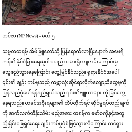
တင်ဇာ (NP News) - မတ် ၅
သမ္မတထရမ့် အိမ်ဖြူတော်သို့ ပြန်ရောက်လာပြီးနောက် အမေရိ
ကန်၏ နိုင်ငံခြားရေးမူဝါဒသည် သမားရိုးကျလမ်းကြောင်းမှ
သွေဖည်သွားနေကြောင်း တွေ့မြင်နိုင်သည်။ ရုရှားနိုင်ငံအပေါ်
၎င်း၏ ချဉ်း ကပ်မှုသည် ကမ္ဘာလုံးဆိုင်ရာလိုက်လျောညီထွေမှုကို
ပြန်လည်ပုံဖော်ရန်ရည်ရွယ်သည့် ၎င်း၏ဗျူဟာများ ကို မြင်တွေ့
နေရသည်။ ယခင်အစိုးရများ၏ ထိပ်တိုက်ရင် ဆိုင်မှုရပ်တည်ချက်
ကို ဆက်လက်ထိန်းသိမ်း မည့်အစား ထရမ့်က မော်စကိုနှင့်အတူ
ညှိနှိုင်းဖြေရှင်းရေး ချဉ်းကပ်မှုပုံစံဖြင့်သွားလိုကြောင်း ထင်ရှား