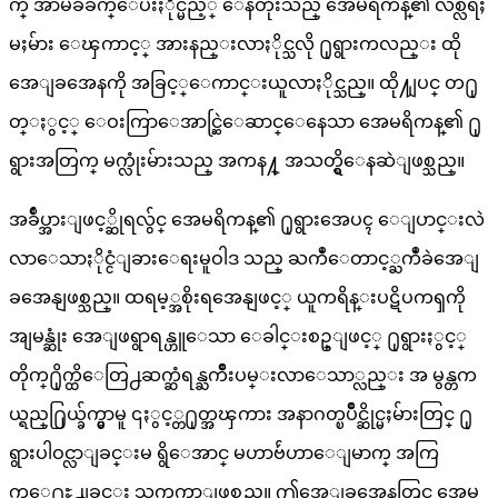
က္ အာမခံခ်က္ေပးႏိုင္မည့္ ေနတိုးသည္ အေမရိကန္၏ လ်စ္လ်ဴရႈ
မႈမ်ား ေၾကာင့္ အားနည္းလာႏိုင္သလို ႐ုရွားကလည္း ထို
အေျခအေနကို အခြင့္ေကာင္းယူလာႏိုင္သည္။ ထို႔ျပင္ တ႐ု
တ္ႏွင့္ ေဝးကြာေအာင္ဆြဲေဆာင္ေနေသာ အေမရိကန္၏ ႐ု
ရွားအတြက္ မက္လုံးမ်ားသည္ အကန႔္ အသတ္ရွိေနဆဲျဖစ္သည္။
အခ်ဳပ္အားျဖင့္ဆိုရလွ်င္ အေမရိကန္၏ ႐ုရွားအေပၚ ေျပာင္းလဲ
လာေသာႏိုင္ငံျခားေရးမူဝါဒ သည္ ႀကဳံေတာင့္ႀကဳံခဲအေျ
ခအေနျဖစ္သည္။ ထရမ့္အစိုးရအေနျဖင့္ ယူကရိန္းပဋိပကၡကို
အျမန္ဆုံး အေျဖရွာရန္ဟူေသာ ေခါင္းစဥ္ျဖင့္ ႐ုရွားႏွင့္
တိုက္႐ိုက္ထိေတြ႕ဆက္ဆံရန္ႀကိဳးပမ္းလာေသာ္လည္း အ မွန္တက
ယ္ရည္႐ြယ္ခ်က္မွာမူ ၎ႏွင့္တ႐ုတ္အၾကား အနာဂတ္ၿပိဳင္ဆိုင္မႈမ်ားတြင္ ႐ု
ရွားပါဝင္လာျခင္းမ ရွိေအာင္ မဟာဗ်ဴဟာေျမာက္ အကြ
က္ေ႐ႊ႕ျခင္း သက္သက္သာျဖစ္သည္။ ဤအေျခအေနတြင္ အေမ