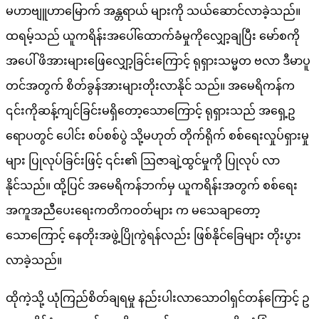
မဟာဗျူဟာမြောက် အန္တရာယ် များကို သယ်ဆောင်လာခဲ့သည်။
ထရမ့်သည် ယူကရိန်းအပေါ်ထောက်ခံမှုကိုလျှော့ချပြီး မော်စကို
အပေါ် ဖိအားများဖြေလျှော့ခြင်းကြောင့် ရုရှားသမ္မတ ဗလာ ဒီမာပူ
တင်အတွက် စိတ်ခွန်အားများတိုးလာနိုင် သည်။ အမေရိကန်က
၎င်းကိုဆန့်ကျင်ခြင်းမရှိတော့သောကြောင့် ရုရှားသည် အရှေ့ဥ
ရောပတွင် ပေါင်း စပ်စစ်ပွဲ သို့မဟုတ် တိုက်ရိုက် စစ်ရေးလှုပ်ရှားမှု
များ ပြုလုပ်ခြင်းဖြင့် ၎င်း၏ ဩဇာချဲ့ထွင်မှုကို ပြုလုပ် လာ
နိုင်သည်။ ထို့ပြင် အမေရိကန်ဘက်မှ ယူကရိန်းအတွက် စစ်ရေး
အကူအညီပေးရေးကတိကဝတ်များ က မသေချာတော့
သောကြောင့် နေတိုးအဖွဲ့ပြိုကွဲရန်လည်း ဖြစ်နိုင်ခြေများ တိုးပွား
လာခဲ့သည်။
ထိုကဲ့သို့ ယုံကြည်စိတ်ချရမှု နည်းပါးလာသောဝါရှင်တန်ကြောင့် ဥ