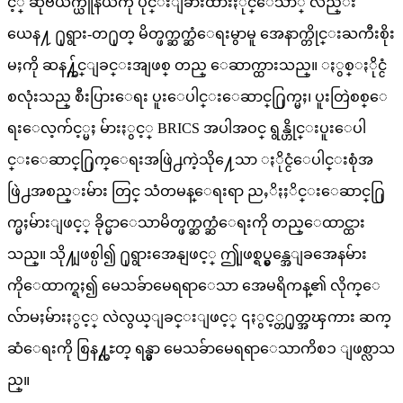
င့္ ဆိုဗီယက္ယူနီယံကို ပိုင္းျခားထားႏိုင္ေသာ္ လည္း
ယေန႔ ႐ုရွား-တ႐ုတ္ မိတ္ဖက္ဆက္ဆံေရးမွာမူ အေနာက္တိုင္းႀကီးစိုး
မႈကို ဆန႔္က်င္ျခင္းအျဖစ္ တည္ ေဆာက္ထားသည္။ ႏွစ္ႏိုင္ငံ
စလုံးသည္ စီးပြားေရး ပူးေပါင္းေဆာင္႐ြက္မႈ၊ ပူးတြဲစစ္ေ
ရးေလ့က်င့္မႈ မ်ားႏွင့္ BRICS အပါအဝင္ ရွန္ဟိုင္းပူးေပါ
င္းေဆာင္႐ြက္ေရးအဖြဲ႕ကဲ့သို႔ေသာ ႏိုင္ငံေပါင္းစုံအ
ဖြဲ႕အစည္းမ်ား တြင္ သံတမန္ေရးရာ ညႇိႏႈိင္းေဆာင္႐ြ
က္မႈမ်ားျဖင့္ ခိုင္မာေသာမိတ္ဖက္ဆက္ဆံေရးကို တည္ေထာင္ထား
သည္။ သို႔ျဖစ္ပါ၍ ႐ုရွားအေနျဖင့္ ဤျဖစ္ရပ္မွန္အေျခအေနမ်ား
ကိုေထာက္ရႈ၍ မေသခ်ာမေရရာေသာ အေမရိကန္၏ လိုက္ေ
လ်ာမႈမ်ားႏွင့္ လဲလွယ္ျခင္းျဖင့္ ၎ႏွင့္တ႐ုတ္အၾကား ဆက္
ဆံေရးကို စြန႔္လႊတ္ ရန္မွာ မေသခ်ာမေရရာေသာကိစၥ ျဖစ္လာသ
ည္။