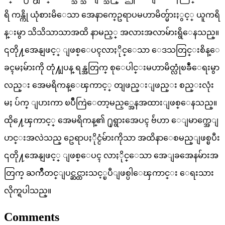
ရိ ကန္ကို ယုံစားမိေသာ အေနာက္ဥေရာပမဟာမိတ္မ်ားႏွင့္ ယူကရိ
န္းမွာ သိသိသာသာအထိ နာမည့္ အလားအလာမ်ားရွိေနသည္။
၎တို႔အေနျဖင့္ ျဖစ္ေပၚလာႏိုင္ေသာ ေဒသတြင္းစိန္ေ
ခၚမႈမ်ားကို တုံ႔ျပန္ ရန္အတြက္ စုေပါင္းမဟာမိတ္လုံၿခဳံေရးမွာ
လည္း အေမရိကန္ေၾကာင့္ တျဖည္းျဖည္း စည္းလုံး
မႈ ပ်က္ ျပားကာ ၿပိဳကြဲေတာ့မည့္အေနအထားျဖစ္ေနသည္။
ထို႔ေၾကာင့္ အေမရိကန္၏ ႐ုရွားအေပၚ ဗ်ဴဟာ ေျမာက္အေျ
ပာင္းအလဲသည္ ဥေရာပႏိုင္ငံမ်ားကိုသာ အထိနာေစမည္ျဖစ္ၿပီး
၎တို႔အေနျဖင့္ ျဖစ္ေပၚ လာႏိုင္ေသာ အေျခအေနမ်ားအ
တြက္ ႀကိဳတင္ျပင္ဆင္ထားသင့္ၿပီျဖစ္ပါေၾကာင္း ေရးသား
လိုက္ရပါသည္။
Comments