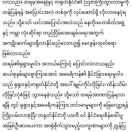
လာသည်။ ထရမ့်အနေဖြင့် တရုတ်နိုင်ငံ၏ ဩဇာကြီးထွားလာမှုကို
တန်ပြန်ရန် အပြောင်းအလဲ တစ်ခုကို လုပ်ဆောင်ဖို့ လိုလားနေပုံရ
သည်။ သို့သော် ယင်းအပြောင်းအလဲသည် နေတိုးမဟာမိတ်အဖွဲ့
နှင့် ကမ္ဘာ လုံးဆိုင်ရာ တည်ငြိမ်အေးချမ်းရေးအတွက်
အကျိုးဆက်များရှိလာနိုင်မည်လောဟူ၍ မေးခွန်းထုတ်စရာ
ဖြစ်လာသည်။
ထရမ့်၏ရုရှားမူဝါဒ အဘယ်ကြောင့် ပြောင်းလဲလာသနည်း
ဆယ်စုနှစ်များစွာကြာအောင် အမေရိကန်၏ နိုင်ငံခြားရေးမူဝါဒ
သည် ရုရှားနှင့်တရုတ်နိုင်ငံတို့ အပေါ် ချုပ်ကိုင်လိုခြင်း၊ ထိန်းသိမ်း
လိုခြင်းပုံစံဖြင့် သွားနေခဲ့သည်။ သို့သော် ထရမ့်အာဏာပြန်ရလာ
ချိန် တွင် ရုရှားနှင့်အမေရိကန်ကြား တင်းမာမှုများကို ဖြေလျှော့ရန်
ကြိုးပမ်းလာခဲ့ပြီး တရုတ်နိုင်ငံကို ပထဝီ ဝင် နိုင်ငံရေးစိန်ခေါ်သူ
အဖြစ်ဦးစားပေးကာ အာရုံစိုက်သွားမည့်လက္ခဏာများကို ညွှန်ပြ