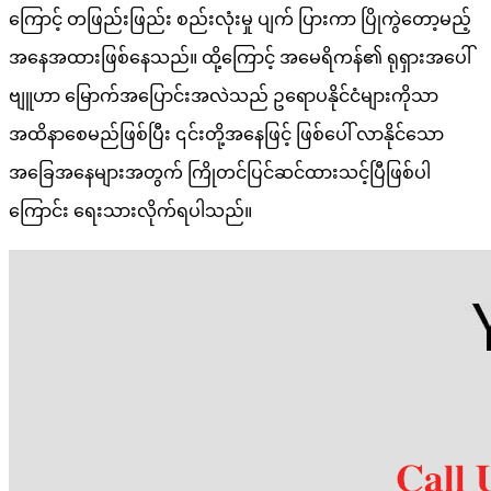
ကြောင့် တဖြည်းဖြည်း စည်းလုံးမှု ပျက် ပြားကာ ပြိုကွဲတော့မည့်
အနေအထားဖြစ်နေသည်။ ထို့ကြောင့် အမေရိကန်၏ ရုရှားအပေါ်
ဗျူဟာ မြောက်အပြောင်းအလဲသည် ဥရောပနိုင်ငံများကိုသာ
အထိနာစေမည်ဖြစ်ပြီး ၎င်းတို့အနေဖြင့် ဖြစ်ပေါ် လာနိုင်သော
အခြေအနေများအတွက် ကြိုတင်ပြင်ဆင်ထားသင့်ပြီဖြစ်ပါ
ကြောင်း ရေးသားလိုက်ရပါသည်။