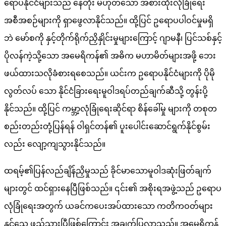
ရောပနိုင်ငံများသည် နေတိုး မဟုတ်သော အစားထိုးလုံခြုံရေး
အစီအစဉ်များကို ရှာဖွေလာနိုင်သည်။ ထို့ပြင် ဥရောပပါဝင်မှုမရှိ
ဘဲ မော်စကို နှင့်တိုက်ရိုက်ညှိနှိုင်းမှုများကြောင့် ဂျာမနီ၊ ပြင်သစ်နှင့်
ပိုလန်ကဲ့သို့သော အမေရိကန်၏ အဓိက မဟာမိတ်များအဖို့ ဘေး
ဖယ်ထားသလိုခံစားရစေသည်။ ယင်းက ဥရောပနိုင်ငံများကို ပိုမို
လွတ်လပ် သော နိုင်ငံခြားရေးမူဝါဒရပ်တည်ချက်ဆီသို့ တွန်းပို့
နိုင်သည်။ ထို့ပြင် ကမ္ဘာ့လုံခြုံရေးဆိုင်ရာ စိန်ခေါ်မှု များကို တစုတ
စည်းတည်းတုံ့ပြန်ရန် ဝါရှင်တန်၏ ပူးပေါင်းဆောင်ရွက်နိုင်စွမ်း
လည်း လျော့ကျသွားနိုင်သည်။
ထရမ့်၏ပြန်လည်ချိန်ညှိမှုသည် ခိုင်မာသောမူဝါဒဆုံးဖြတ်ချက်
များတွင် ထင်ရှားနေပြီဖြစ်သည်။ ၎င်း၏ အစိုးရအဖွဲ့သည် ဥရောပ
လုံခြုံရေးအတွက် ယခင်ကပေးအပ်ထားသော ကတိကဝတ်များ
နှင့်သွေ ဖည်သွားပြီဖြစ်ကြောင်း အချက်ပြလာသည်။ အမေရိကန်