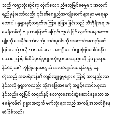
သည် ကမ္ဘာလုံးဆိုင်ရာ လိုက်လျော ညီထွေဖြစ်စေမှုများအတွက်
ရည်မှန်းသော်လည်း ၎င်း၏ရေရှည်အကျိုးဆက်များမှာ မရေရာ
သေးပါ။ ရုရှားနှင့်တရုတ်အကြား ခွဲခြားခြင်းသည် သီအိုရီအရ အ
မေရိကန်ကို ဗျူဟာမြောက် ပြောင်းလွယ် ပြင် လွယ်အနေအထား
မျိုးကို ပေးနိုင်သော်လည်း ယင်းမူဝါဒကို အကောင်အထည်ဖော်
ခြင်းသည် မလိုလား အပ်သော အကျိုးဆက်များဖြစ်ပေါ်စေနိုင်
သောကြောင့် စိုးရိမ်ပူပန်မှုများတိုးပွားစေသည်။ ထို့ပြင် ဥရောပ
နိုင်ငံများ၏ လုံခြုံရေးအတွက် အာမခံချက်ပေးနိုင်မည့် နေ
တိုးသည် အမေရိကန်၏ လျစ်လျူရှုမှုများ ကြောင့် အားနည်းလာ
နိုင်သလို ရုရှားကလည်း ထိုအခြေအနေကို အခွင့်ကောင်းယူလာ
နိုင်သည်။ ထို့ပြင် တရုတ်နှင့် ဝေးကွာအောင်ဆွဲဆောင်နေသော အ
မေရိကန်၏ ရုရှားအတွက် မက်လုံးများသည် အကန့် အသတ်ရှိနေ
ဆဲဖြစ်သည်။