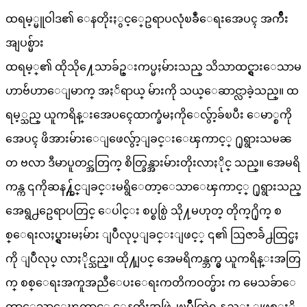
ထရမ့္မူဝါဒ၏ ေနတိုးႏွင့္ဥေရာပလုံၿခဳံေရးအေပၚ အက်ိဳး
အျပစ္မ်ား
ထရမ့္၏ ထိုသို႔ေသာခ်ဥ္းကပ္မႈမ်ားသည္ သိသာထင္ရွားေသာမ
ဟာဗ်ဴဟာေျမာက္ အႏၲရာယ္ မ်ားကို သယ္ေဆာင္လာခဲ့သည္။ ထ
ရမ့္သည္ ယူကရိန္းအေပၚေထာက္ခံမႈကိုေလွ်ာ့ခ်ၿပီး ေမာ္စကို
အေပၚ ဖိအားမ်ားေျဖေလွ်ာ့ျခင္းေၾကာင့္ ႐ုရွားသမၼ
တ ဗလာ ဒီမာပူတင္အတြက္ စိတ္ခြန္အားမ်ားတိုးလာႏိုင္ သည္။ အေမရိ
ကန္က ၎ကိုဆန႔္က်င္ျခင္းမရွိေတာ့ေသာေၾကာင့္ ႐ုရွားသည္
အေရွ႕ဥေရာပတြင္ ေပါင္း စပ္စစ္ပြဲ သို႔မဟုတ္ တိုက္႐ိုက္ စ
စ္ေရးလႈပ္ရွားမႈမ်ား ျပဳလုပ္ျခင္းျဖင့္ ၎၏ ဩဇာခ်ဲ႕ထြင္မႈ
ကို ျပဳလုပ္ လာႏိုင္သည္။ ထို႔ျပင္ အေမရိကန္ဘက္မွ ယူကရိန္းအတြ
က္ စစ္ေရးအကူအညီေပးေရးကတိကဝတ္မ်ား က မေသခ်ာေ
တာ့ေသာေၾကာင့္ ေနတိုးအဖြဲ႕ၿပိဳကြဲရန္လည္း ျဖစ္ႏို