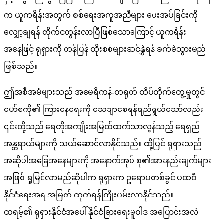
က ယူကရိန်းအတွက် စစ်ရေးအကူအညီများ ပေးအပ်ခြင်းကို
လျှော့ချရန် တိုက်ငတွန်းလာပြီဖြစ်သောကြောင့် ယူကရိန်း
အနေဖြင့် ရုရှားကို တန်ပြန် ထိုးစစ်များဆင်နွှဲရန် ခက်ခဲသွားမည်
ဖြစ်သည်။
ဤအစီအမံများသည် အမေရိကန်-တရုတ် ထိပ်တိုက်တွေ့မှုတွင်
မော်စကို၏ ကြားနေရေးကို သေချာစေရန်ရည်ရွယ်သော်လည်း
၎င်းတို့သည် ရေတိုအကျိုးအမြတ်ထက်သာလွန်သည့် ရေရှည်
အန္တရာယ်များကို သယ်ဆောင်လာနိုင်သည်။ ထို့ပြင် ရုရှားသည်
အဆိုပါအခြေအနေများကို အနောက်အုပ် စု၏အားနည်းချက်များ
အဖြစ် ရှုမြင်လာမည်ဆိုပါက ရုရှားက ဥရောပတစ်ခွင် ပထဝီ
နိုင်ငံရေးအရ အမြတ် ထုတ်ရန်ကြိုးပမ်းလာနိုင်သည်။
ထရမ့်၏ ရုရှားနိုင်ငံအပေါ် နိုင်ငံခြားရေးမူဝါဒ အပြောင်းအလဲ