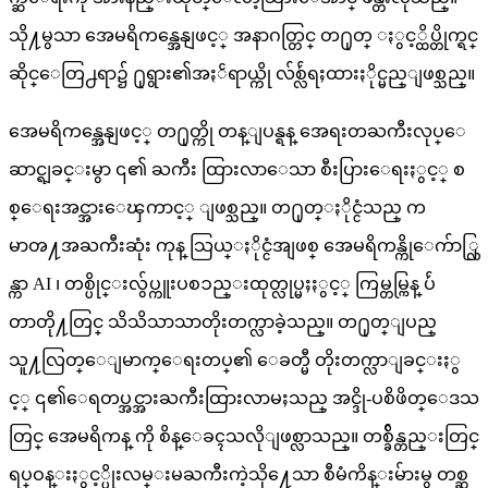
သို႔မွသာ အေမရိကန္အေနျဖင့္ အနာဂတ္တြင္ တ႐ုတ္ ႏွင့္ထိပ္တိုက္ရင္
ဆိုင္ေတြ႕ရာ၌ ႐ုရွား၏အႏၲရာယ္ကို လ်စ္လ်ဴရႈထားႏိုင္မည္ျဖစ္သည္။
အေမရိကန္အေနျဖင့္ တ႐ုတ္ကို တန္ျပန္ရန္ အေရးတႀကီးလုပ္ေ
ဆာင္ရျခင္းမွာ ၎၏ ႀကီး ထြားလာေသာ စီးပြားေရးႏွင့္ စ
စ္ေရးအင္အားေၾကာင့္ ျဖစ္သည္။ တ႐ုတ္ႏိုင္ငံသည္ က
မာၻ႔အႀကီးဆုံး ကုန္ သြယ္ႏိုင္ငံအျဖစ္ အေမရိကန္ကိုေက်ာ္လြ
န္ကာ AI ၊ တစ္ပိုင္းလွ်ပ္ကူးပစၥည္းထုတ္လုပ္မႈႏွင့္ ကြမ္တမ္ကြန္ ပ်ဴ
တာတို႔တြင္ သိသိသာသာတိုးတက္လာခဲ့သည္။ တ႐ုတ္ျပည္
သူ႔လြတ္ေျမာက္ေရးတပ္၏ ေခတ္မီ တိုးတက္လာျခင္းႏွ
င့္ ၎၏ေရတပ္အင္အားႀကီးထြားလာမႈသည္ အင္ဒို-ပစိဖိတ္ေဒသ
တြင္ အေမရိကန္ ကို စိန္ေခၚသလိုျဖစ္လာသည္။ တစ္ခ်ိန္တည္းတြင္
ရပ္ဝန္းႏွင့္ပိုးလမ္းမႀကီးကဲ့သို႔ေသာ စီမံကိန္းမ်ားမွ တစ္ဆ