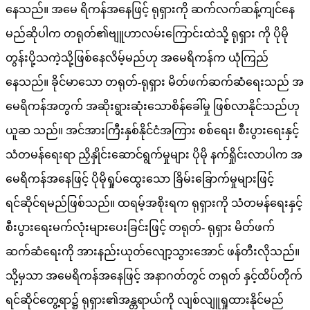
နေသည်။ အမေ ရိကန်အနေဖြင့် ရုရှားကို ဆက်လက်ဆန့်ကျင်နေ
မည်ဆိုပါက တရုတ်၏ဗျူဟာလမ်းကြောင်းထဲသို့ ရုရှား ကို ပိုမို
တွန်းပို့သကဲ့သို့ဖြစ်နေလိမ့်မည်ဟု အမေရိကန်က ယုံကြည်
နေသည်။ ခိုင်မာသော တရုတ်-ရုရှား မိတ်ဖက်ဆက်ဆံရေးသည် အ
မေရိကန်အတွက် အဆိုးရွားဆုံးသောစိန်ခေါ်မှု ဖြစ်လာနိုင်သည်ဟု
ယူဆ သည်။ အင်အားကြီးနှစ်နိုင်ငံအကြား စစ်ရေး၊ စီးပွားရေးနှင့်
သံတမန်ရေးရာ ညှိနှိုင်းဆောင်ရွက်မှုများ ပိုမို နက်ရှိုင်းလာပါက အ
မေရိကန်အနေဖြင့် ပိုမိုရှုပ်ထွေးသော ခြိမ်းခြောက်မှုများဖြင့်
ရင်ဆိုင်ရမည်ဖြစ်သည်။ ထရမ့်အစိုးရက ရုရှားကို သံတမန်ရေးနှင့်
စီးပွားရေးမက်လုံးများပေးခြင်းဖြင့် တရုတ်- ရုရှား မိတ်ဖက်
ဆက်ဆံရေးကို အားနည်းယုတ်လျော့သွားအောင် ဖန်တီးလိုသည်။
သို့မှသာ အမေရိကန်အနေဖြင့် အနာဂတ်တွင် တရုတ် နှင့်ထိပ်တိုက်
ရင်ဆိုင်တွေ့ရာ၌ ရုရှား၏အန္တရာယ်ကို လျစ်လျူရှုထားနိုင်မည်