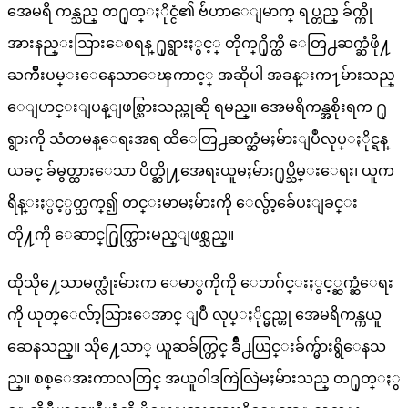
အေမရိ ကန္သည္ တ႐ုတ္ႏိုင္ငံ၏ ဗ်ဴဟာေျမာက္ ရပ္တည္ ခ်က္ကို
အားနည္းသြားေစရန္ ႐ုရွားႏွင့္ တိုက္႐ိုက္ထိ ေတြ႕ဆက္ဆံဖို႔
ႀကိဳးပမ္းေနေသာေၾကာင့္ အဆိုပါ အခန္းက႑မ်ားသည္
ေျပာင္းျပန္ျဖစ္သြားသည္ဟုဆို ရမည္။ အေမရိကန္အစိုးရက ႐ု
ရွားကို သံတမန္ေရးအရ ထိေတြ႕ဆက္ဆံမႈမ်ားျပဳလုပ္ႏိုင္ရန္
ယခင္ ခ်မွတ္ထားေသာ ပိတ္ဆို႔အေရးယူမႈမ်ား႐ုပ္သိမ္းေရး၊ ယူက
ရိန္းႏွင့္ပတ္သက္၍ တင္းမာမႈမ်ားကို ေလွ်ာ့ခ်ေပးျခင္း
တို႔ကို ေဆာင္႐ြက္သြားမည္ျဖစ္သည္။
ထိုသို႔ေသာမက္လုံးမ်ားက ေမာ္စကိုကို ေဘဂ်င္းႏွင့္ဆက္ဆံေရး
ကို ယုတ္ေလ်ာ့သြားေအာင္ ျပဳ လုပ္ႏိုင္မည္ဟု အေမရိကန္ကယူ
ဆေနသည္။ သို႔ေသာ္ ယူဆခ်က္တြင္ ခ်ိဳ႕ယြင္းခ်က္မ်ားရွိေနသ
ည္။ စစ္ေအးကာလတြင္ အယူဝါဒကြဲလြဲမႈမ်ားသည္ တ႐ုတ္ႏွ