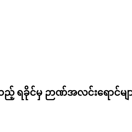
းသည့် ရခိုင်မှ ဉာဏ်အလင်းရောင်မျ