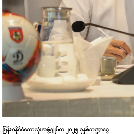
မြန်မာနိုင်ငံဘောလုံးအဖွဲ့ချုပ်က ၂၀၂၅ ခုနှစ်ဘဏ္ဍာငွေ