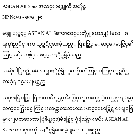
ASEAN All-Stars အသင္းမန္ယူကို အႏိုင္ရ
NP News - ေမ ၂၈
မန္ယူ ႏွင့္ ASEAN All-Starsအသင္းတို႔ ယေန႔(ေမလ ၂၈
ရက္)ညပိုင္းက ယွဥ္ၿပိဳင္ကစားခဲ့သည့္ ပြဲစဥ္တြင္ ေမာင္ေမာင္လြင္၏
သြင္းဂိုး တစ္ဂိုးျဖင့္ အႏိုင္ရရွိခဲ့​သည္။
အဆိုပါပြဲစဥ္ကို မေလးရွားႏိုင္ငံရွိ ဘူကစ္ဂ်ာလီကြင္းတြင္ ယွဥ္ၿပိဳင္က
စားခဲ့ျခင္းျဖစ္သည္။
ယင္းပြဲစဥ္တြင္ ပြဲကစားခ်ိန္ ၅၄ မိနစ္တြင္ လူစားဝင္လာခဲ့သည့္ ျမန္မာ့
လက္ေ႐ြးစင္ ကြင္းလယ္ကစားသမားေမာင္ေမာင္လြင္က ေျခစြ
မ္းျပကစားကာ ပြဲခ်ိန္(၇၁)မိနစ္တြင္ ဂိုးသြင္းၿပီး ASEAN All-
Stars အသင္းကို အႏိုင္ရရွိေစခဲ့ျခင္းျဖစ္သည္။