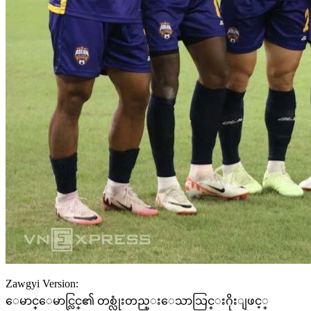
Zawgyi Version:
ေမာင္ေမာင္လြင္၏ တစ္လုံးတည္းေသာသြင္းဂိုးျဖင့္