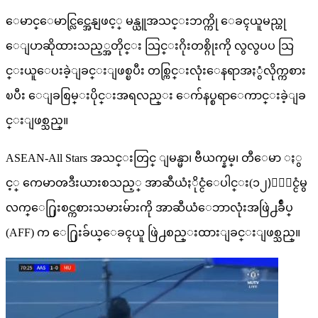
ေမာင္ေမာင္လြင္အေနျဖင့္ မန္ယူအသင္းဘက္ကို ေခၚယူမည္ဟု
ေျပာဆိုထားသည့္အတိုင္း သြင္းဂိုးတစ္ဂိုးကို လွလွပပ သြ
င္းယူေပးခဲ့ျခင္းျဖစ္ၿပီး တစ္ကြင္းလုံးေနရာအႏွံလိုက္ကစား
ၿပီး ေျခစြမ္းပိုင္းအရလည္း ေက်နပ္စရာေကာင္းခဲ့ျခ
င္းျဖစ္သည္။
ASEAN-All Stars အသင္းတြင္ ျမန္မာ၊ ဗီယက္နမ္၊ တီေမာ ႏွ
င့္ ကေမာၻဒီးယားစသည့္ အာဆီယံႏိုင္ငံေပါင္း(၁၂)ႏိုင္ငံမွ
လက္‌ေ႐ြးစင္ကစားသမားမ်ားကို အာဆီယံေဘာလုံးအဖြဲ႕ခ်ဳပ္
(AFF) က ေ႐ြးခ်ယ္ေခၚယူ ဖြဲ႕စည္းထားျခင္းျဖစ္သည္။