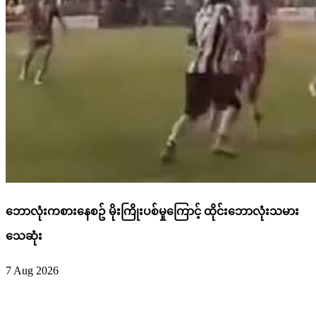
ဘောလုံးကစားနေစဥ် မိုးကြိုးပစ်မှုကြောင့် ထိုင်းဘောလုံးသမား
သေဆုံး
7 Aug 2026