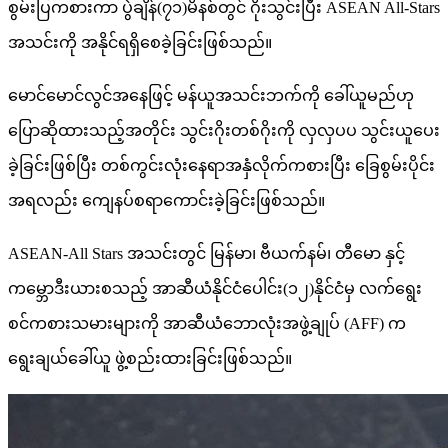
စွမ်းပြကစားကာ ပွဲချိန်(၇၁)မိနစ်တွင် ဂိုးသွင်းပြီး ASEAN All-Stars
အသင်းကို အနိုင်ရရှိစေခဲ့ခြင်းဖြစ်သည်။
မောင်မောင်လွင်အနေဖြင့် မန်ယူအသင်းဘက်ကို ခေါ်ယူမည်ဟု
ပြောဆိုထားသည့်အတိုင်း သွင်းဂိုးတစ်ဂိုးကို လှလှပပ သွင်းယူပေး
ခဲ့ခြင်းဖြစ်ပြီး တစ်ကွင်းလုံးနေရာအနှံလိုက်ကစားပြီး ခြေစွမ်းပိုင်း
အရလည်း ကျေနပ်စရာကောင်းခဲ့ခြင်းဖြစ်သည်။
ASEAN-All Stars အသင်းတွင် မြန်မာ၊ ဗီယက်နမ်၊ တီမော နှင့်
ကမ္ဘောဒီးယားစသည့် အာဆီယံနိုင်ငံပေါင်း(၁၂)နိုင်ငံမှ လက်‌ရွေး
စင်ကစားသမားများကို အာဆီယံဘောလုံးအဖွဲ့ချုပ် (AFF) က
ရွေးချယ်ခေါ်ယူ ဖွဲ့စည်းထားခြင်းဖြစ်သည်။