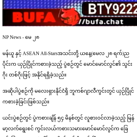
NP News - မေ ၂၈
မန်ယူ နှင့် ASEAN All-Starsအသင်းတို့ ယနေ့(မေလ ၂၈ ရက်)ည
ပိုင်းက ယှဉ်ပြိုင်ကစားခဲ့သည့် ပွဲစဉ်တွင် မောင်မောင်လွင်၏ သွင်း
ဂိုး တစ်ဂိုးဖြင့် အနိုင်ရရှိခဲ့​သည်။
အဆိုပါပွဲစဉ်ကို မလေးရှားနိုင်ငံရှိ ဘူကစ်ဂျာလီကွင်းတွင် ယှဉ်ပြိုင်
ကစားခဲ့ခြင်းဖြစ်သည်။
ယင်းပွဲစဉ်တွင် ပွဲကစားချိန် ၅၄ မိနစ်တွင် လူစားဝင်လာခဲ့သည့် မြန်
မာ့လက်ရွေးစင် ကွင်းလယ်ကစားသမားမောင်မောင်လွင်က ခြေ