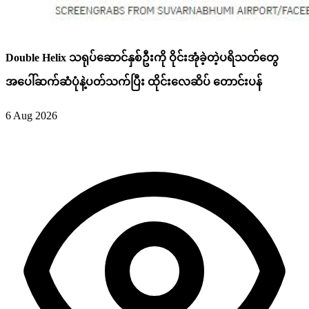
Double Helix သရုပ်ဆောင်နှစ်ဦးကို ဝိုင်းအုံခဲ့တဲ့ပရိသတ်တွေ
အပေါ်ဆက်ဆံပုံနဲ့ပတ်သက်ပြီး ထိုင်းလေဆိပ် တောင်းပန်
6 Aug 2026