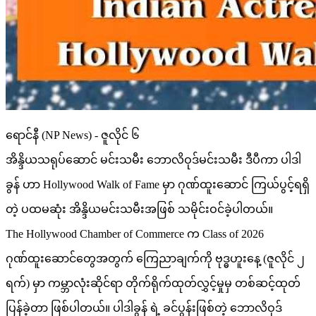
ရောင်နီ (NP News) - ဇူလိုင် ၆
အိန္ဒိယသရုပ်ဆောင် မင်းသမီး ဘောလိဝုဒ်မင်းသမီး ဒီပီကာ ပါဒါ
ခွန် ဟာ Hollywood Walk of Fame မှာ ဂုဏ်ထူးဆောင် ကြယ်ပွင့်ရရှိ
တဲ့ ပထမဆုံး အိန္ဒိယမင်းသမီးအဖြစ် သမိုင်းဝင်ခဲ့ပါတယ်။
The Hollywood Chamber of Commerce က Class of 2026
ဂုဏ်ထူးဆောင်တွေအတွက် ကြေညာချက်ကို ဗုဒ္ဓဟူးနေ့ (ဇူလိုင် ၂
ရက်) မှာ ကမ္ဘာလုံးဆိုင်ရာ တိုက်ရိုက်ထုတ်လွှင့်မှုမှ တစ်ဆင့်ထုတ်
ပြန်ခဲ့တာ ဖြစ်ပါတယ်။ ပါဒါခွန် ရဲ့ ခင်ပွန်းဖြစ်တဲ့ ဘောလိဝုဒ်