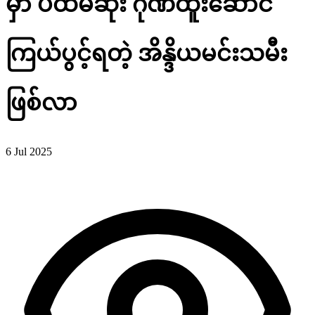
မှာ ပထမဆုံး ဂုဏ်ထူးဆောင်
ကြယ်ပွင့်ရတဲ့ အိန္ဒိယမင်းသမီး
ဖြစ်လာ
6 Jul 2025