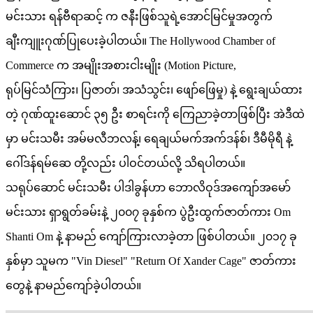
မင်းသား ရန်ဗီရာဆင့် က ဇနီးဖြစ်သူရဲ့အောင်မြင်မှုအတွက်
ချီးကျူးဂုဏ်ပြုပေးခဲ့ပါတယ်။ The Hollywood Chamber of
Commerce က အမျိုးအစားငါးမျိုး (Motion Picture,
ရုပ်မြင်သံကြား၊ ပြဇာတ်၊ အသံသွင်း၊ ဖျော်ဖြေမှု) နဲ့ ရွေးချယ်ထား
တဲ့ ဂုဏ်ထူးဆောင် ၃၅ ဦး စာရင်းကို ကြေညာခဲ့တာဖြစ်ပြီး အဲဒီထဲ
မှာ မင်းသမီး အမ်မလီဘလန့်၊ ရေချယ်မက်အက်ဒန်စ်၊ ဒီမီမိုရီ နဲ့
ဂေါ်ဒန်ရမ်ဆေ တို့လည်း ပါဝင်တယ်လို့ သိရပါတယ်။
သရုပ်ဆောင် မင်းသမီး ပါဒါခွန်ဟာ ဘောလိဝုဒ်အကျော်အမော်
မင်းသား ရှာရွတ်ခမ်းနဲ့ ၂၀၀၇ ခုနှစ်က ပွဲဦးထွက်ဇာတ်ကား Om
Shanti Om နဲ့ နာမည် ကျော်ကြားလာခဲ့တာ ဖြစ်ပါတယ်။ ၂၀၁၇ ခု
နှစ်မှာ သူမက "Vin Diesel" "Return Of Xander Cage" ဇာတ်ကား
တွေနဲ့ နာမည်ကျော်ခဲ့ပါတယ်။