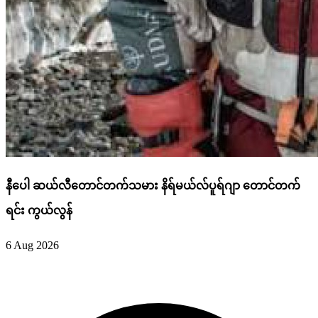
နီပေါ ဆယ်လီတောင်တက်သမား နိရ်မယ်လ်ပူရ်ဂျာ တောင်တက်
ရင်း ကွယ်လွန်
6 Aug 2026