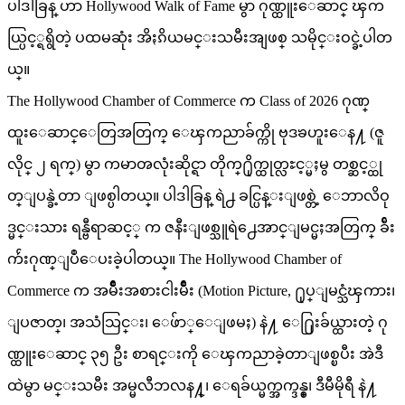
ပါဒါခြန္ ဟာ Hollywood Walk of Fame မွာ ဂုဏ္ထူးေဆာင္ ၾက
ယ္ပြင့္ရရွိတဲ့ ပထမဆုံး အိႏၵိယမင္းသမီးအျဖစ္ သမိုင္းဝင္ခဲ့ပါတ
ယ္။
The Hollywood Chamber of Commerce က Class of 2026 ဂုဏ္
ထူးေဆာင္ေတြအတြက္ ေၾကညာခ်က္ကို ဗုဒၶဟူးေန႔ (ဇူ
လိုင္ ၂ ရက္) မွာ ကမာၻလုံးဆိုင္ရာ တိုက္႐ိုက္ထုတ္လႊင့္မႈမွ တစ္ဆင့္ထု
တ္ျပန္ခဲ့တာ ျဖစ္ပါတယ္။ ပါဒါခြန္ ရဲ႕ ခင္ပြန္းျဖစ္တဲ့ ေဘာလိဝု
ဒ္မင္းသား ရန္ဗီရာဆင့္ က ဇနီးျဖစ္သူရဲ႕ေအာင္ျမင္မႈအတြက္ ခ်ီး
က်ဴးဂုဏ္ျပဳေပးခဲ့ပါတယ္။ The Hollywood Chamber of
Commerce က အမ်ိဳးအစားငါးမ်ိဳး (Motion Picture, ႐ုပ္ျမင္သံၾကား၊
ျပဇာတ္၊ အသံသြင္း၊ ေဖ်ာ္ေျဖမႈ) နဲ႔ ေ႐ြးခ်ယ္ထားတဲ့ ဂု
ဏ္ထူးေဆာင္ ၃၅ ဦး စာရင္းကို ေၾကညာခဲ့တာျဖစ္ၿပီး အဲဒီ
ထဲမွာ မင္းသမီး အမ္မလီဘလန႔္၊ ေရခ်ယ္မက္အက္ဒန္စ္၊ ဒီမီမိုရီ နဲ႔