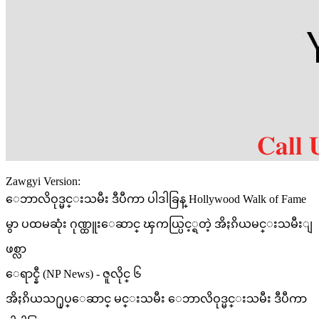
Zawgyi Version:
ေဘာလိဝုဒ္မင္းသမီး ဒီပီကာ ပါဒါခြန္ Hollywood Walk of Fame
မွာ ပထမဆုံး ဂုဏ္ထူးေဆာင္ ၾကယ္ပြင့္ရတဲ့ အိႏၵိယမင္းသမီးျ
ဖစ္လာ
ေရာင္နီ (NP News) - ဇူလိုင္ ၆
အိႏၵိယသ႐ုပ္ေဆာင္ မင္းသမီး ေဘာလိဝုဒ္မင္းသမီး ဒီပီကာ