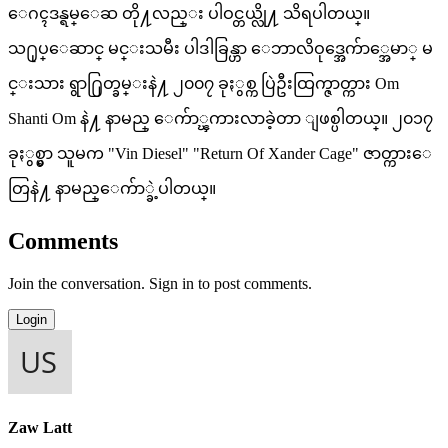
ေဂၚဒန္ရမ္ေဆ တို႔လည္း ပါဝင္တယ္လို႔ သိရပါတယ္။
သ႐ုပ္ေဆာင္ မင္းသမီး ပါဒါခြန္ဟာ ေဘာလိဝုဒ္အေက်ာ္အေမာ္ မ
င္းသား ရွာ႐ြတ္ခမ္းနဲ႔ ၂၀၀၇ ခုႏွစ္က ပြဲဦးထြက္ဇာတ္ကား Om
Shanti Om နဲ႔ နာမည္ ေက်ာ္ၾကားလာခဲ့တာ ျဖစ္ပါတယ္။ ၂၀၁၇
ခုႏွစ္မွာ သူမက "Vin Diesel" "Return Of Xander Cage" ဇာတ္ကားေ
တြနဲ႔ နာမည္ေက်ာ္ခဲ့ပါတယ္။
Comments
Join the conversation. Sign in to post comments.
Login
Zaw Latt