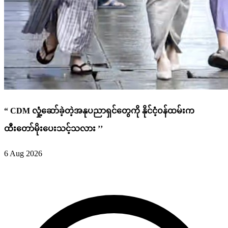
“ CDM လှုံ့ဆော်ခဲ့တဲ့အနုပညာရှင်တွေကို နိုင်ငံ့ဝန်ထမ်းက
ထီးတော်မိုးပေးသင့်သလား ’’
6 Aug 2026