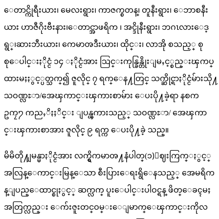
ေတာင္ကိုရီးယား၊ မေလးရွား၊ ကာဇက္စတန္၊ တူနီးရွား၊ ေဘာစနီး
ယား ဟာဇီဂိုးဗီးနား၊ေတာင္အာဖရိက ၊ အင္ဒိုနီးရွား၊ ဘဂၤလားေဒ့
ရွ္၊ဆားဘီးယား၊ ကေမာၻဒီးယား၊ ထိုင္း၊ လာအို စသည့္ စု
စုေပါင္းႏိုင္ငံ ၁၄ ႏိုင္ငံအား သြင္းကုန္ခြန္တိုးျမႇင့္စည္းၾကပ္
ထားမႈႏွင့္ပတ္သက္၍ ဇူလိုင္ ၇ ရက္ေန႔တြင္ သက္ဆိုင္ရာႏိုင္ငံမ်ားသို႔
သဝဏ္လႊာ/အေၾကာင္းၾကားစာမ်ား ေပးပို႔ခဲ့ရာ နစက
ဥကၠ႒ ​ကညႇိႏႈိင္း ျပန္ၾကားသည့္ သဝဏ္လႊာ/ အေၾကာ
င္းၾကားစာအား ဇူလိုင္ ၉ ရက္က ေပးပို႔ခဲ့ သည္။
မိမိတို႔ျမန္မာႏိုင္ငံအား လက္ရွိကမာၻ႔နံပါတ္(၁)ေဈးကြက္ႏွင့္
အလြန္ေကာင္းမြန္ေသာ စီးပြားေရးရွိေနသည့္ အေမရိက
န္ျပည္ေထာင္စုႏွင့္ ဆက္လက္ ပူးေပါင္းပါဝင္ရန္ ဖိတ္ေခၚမႈ
အတြက္လည္း ေက်းဇူးတင္ဝမ္းေျမာက္ေၾကာင္းကိုလ