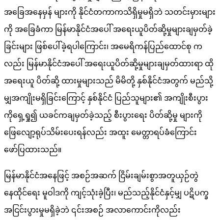
အခြေအနေမှန် များကို နိုင်ငံတကာကသိရှိမှုမရှိဘဲ သတင်းမှားများ
ကို အခြေခံကာ မြန်မာနိုင်ငံအပေါ် အရေးယူပိတ်ဆို့မှုများချမှတ်ခဲ့
ခြင်းများ ဖြစ်ပေါ်ခဲ့ရပါကြောင်း၊ အမေရိကန်ပြည်ထောင်စု က
လည်း မြန်မာနိုင်ငံအပေါ် အရေးယူပိတ်ဆို့မှုများချမှတ်ထားရာ ထို
အရေးယူ ပိတ်ဆို့ ထားမှုများသည် မိမိတို့ နှစ်နိုင်ငံအတွက် မည်သို့
မျှအကျိုးမရှိခြင်းကြောင့် နှစ်နိုင်ငံ ပြည်သူများ၏ အကျိုးစီးပွား
ကိုရှေ့ရှု၍ ယခင်ကချမှတ်ခဲ့သည့် စီးပွားရေး ပိတ်ဆို့မှု များကို
ဖြေလျော့ရုပ်သိမ်းပေးရန်လည်း အထူး မေတ္တာရပ်ခံကြောင်း
ဖော်ပြထားသည်။
မြန်မာနိုင်ငံအနေဖြင့် အစဉ်အဆက် ငြိမ်းချမ်းစွာအတူယှဉ်တွဲ
နေထိုင်ရေး မူဝါဒကို ကျင့်သုံးခဲ့ပြီး၊ မည်သည့်နိုင်ငံနှင့်မျှ ပဋိပက္ခ
အငြင်းပွားမှုမရှိခဲ့ဘဲ ၎င်းအစဉ် အလာကောင်းကိုလည်း