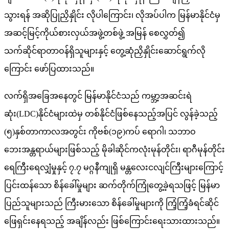
သွားရန် အဆိုပြုညှိနှိုင်း လိုပါကြောင်း၊ လိုအပ်ပါက မြန်မာနိုင်ငံမှ
အဆင့်မြင့်ကိုယ်စားလှယ်အဖွဲ့တစ်ဖွဲ့ အမြန် စေလွှတ်၍
သက်ဆိုင်ရာတာဝန်ရှိသူများနှင့် တွေ့ဆုံညှိနှိုင်းဆောင်ရွက်လို
ကြောင်း ဖော်ပြထားသည်။
လက်ရှိအခြေအနေတွင် မြန်မာနိုင်ငံသည် ကမ္ဘာ့အဆင်းရဲ
ဆုံး(LDC)နိုင်ငံများထဲမှ တစ်နိုင်ငံဖြစ်နေသည့်အပြင် လွန်ခဲ့သည့်
(၅)နှစ်တာကာလအတွင်း ကိုဗစ်(၁၉)ကပ် ရောဂါ၊ သဘာဝ
ဘေးအန္တရာယ်များဖြစ်သည့် မိုခါဆိုင်ကလုံးမုန်တိုင်း၊ ရာဂီမုန်တိုင်း
ရေကြီးရေလျှံမှုနှင့် ၇.၇ မဂ္ဂနီကျုရှိ မန္တလေးငလျင်ကြီးများကြောင့်
ပြင်းထန်သော စိန်ခေါ်မှုများ ဆက်တိုက်ကြုံတွေ့ခဲ့ရသဖြင့် မြန်မာ
ပြည်သူများသည် ကြီးမားသော စိန်ခေါ်မှုများကို ကြံ့ကြံ့ခံရင်ဆိုင်
ဖြေရှင်းနေရသည့် အချိန်လည်း ဖြစ်ကြောင်းရေးသားထားသည်။