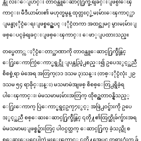
န္ကို လႊဲေျပာင္း တာဝန္ယူေဆာင္႐ြက္ခဲ့ရျခင္းျဖစ္ပါေၾ
ကာင္း၊ မီဒီယာမ်ား၏ မဟုတ္မမွန္ ထုတ္လႊင့္ခဲ့မႈမ်ားေၾကာင့္သာ
ျမန္မာ့ႏိုင္ငံေရးျဖစ္စဥ္အေပၚ ႏိုင္ငံတကာ အထင္အျမင္ မွားမႈမ်ားျ
ဖစ္ေပၚခဲ့ရျခင္းျဖစ္ေၾကာင္း ေဖာ္ျပထားသည္။
တပ္မေတာ္က ႏိုင္ငံေတာ္အာဏာကို တာဝန္ယူေဆာင္႐ြက္ခ်ိန္တြင္
ေ႐ြးေကာက္ပြဲေကာ္မရွင္ကို ျပန္လည္ဖြဲ႕စည္း၍ ဥပေဒႏွင့္အညီ
စိစစ္ခဲ့ရာ မဲအေရ အတြက္(၁၁ ဒသမ ၃)သန္း (တစ္ႏိုင္ငံလုံး ၂၉
ဒသမ ၅၄ ရာခိုင္ႏႈန္း) မသမာမဲအျဖစ္ စိစစ္ေတြ႕ရွိခဲ့ရ
ပါေၾကာင္း၊ မဲမသမာမႈမ်ားအတြက္ ထိုစဥ္ကတာဝန္ရွိသည့္
ေ႐ြးေကာက္ ပြဲေကာ္မရွင္ဥကၠ႒ႏွင့္ အဖြဲ႕ဝင္မ်ားကို ဥပေ
ဒႏွင့္အညီ စစ္ေဆးေဆာင္႐ြက္ခ်ိန္တြင္ ၎တို႔၏ထြက္ဆိုခ်က္မ်ားအရ
မဲမသမာမႈျဖစ္စဥ္မ်ားတြင္ ပါဝင္ပတ္သက္ ေဆာင္႐ြက္ ခဲ့သည္ကို စ
စ္ေဆးေပၚေပါက္ခဲ့မႈေၾကာင့္ ၎တို႔အေပၚ တရား႐ုံးက ခ်