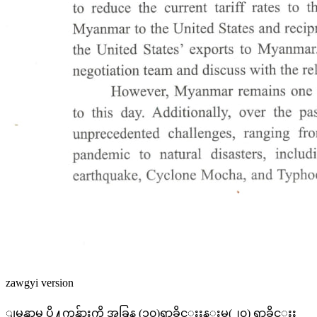
zawgyi version
ျမန္မာမွ ပို႔ကုန္မ်ားကို အခြန္ (၁၀)ရာခိုင္ႏႈန္းမွ(၂၀) ရာခိုင္ႏႈ