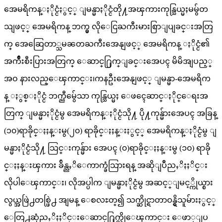
အေမရိကန္ႏိုင္ငံႏွင့္ ျမန္မာႏိုင္ငံတို႔အၾကားကုန္သြယ္မႈမမွ်တ
သျဖင့္ အေမရိကန္ ဘက္မွ လိုေငြႀကီးမားစြာျပျခင္းအတြ
က္ အေဆြေတာ္သမၼတႀကီးအေနျဖင့္ အေမရိကန္ ႏိုင္ငံ၏
အက်ိဳးစီးပြားအတြက္ ေဆာင္႐ြက္ျခင္းအေပၚ မိမိအျပည့္
အဝ နားလည္ေၾကာင္း၊ကနဦးအေနျဖင့္ ျမန္မာ-အေမရိက
န္ ႏွစ္ႏိုင္ငံ ဘက္ညီမွ်ေသာ ကုန္သြယ္မႈ ေဖၚေဆာင္ႏိုင္ေရးအ
တြက္ ျမန္မာႏိုင္ငံမွ အေမရိကန္ႏိုင္ငံသို႔ ပို႔ကုန္မ်ားအေပၚ အခြန္
(၁၀)ရာခိုင္ႏႈန္းမွ(၂၀) ရာခိုင္ႏႈန္းႏွင့္ အေမရိကန္ႏိုင္ငံမွ ျ
မန္မာႏိုင္ငံသို႔ သြင္းကုန္မ်ား အေပၚ (၀)ရာခိုင္ႏႈန္းမွ (၁၀) ရာခို
င္ႏႈန္းၾကား ခ်ိန္ညႇိေကာက္ခံသြားရန္ အဆိုျပဳညႇိႏႈိင္း
လိုပါေၾကာင္း၊ လိုအပ္ပါက ျမန္မာႏိုင္ငံမွ အဆင့္ျမင့္ကိုယ္စား
လွယ္အဖြဲ႕တစ္ဖြဲ႕ အျမန္ ေစလႊတ္၍ သက္ဆိုင္ရာတာဝန္ရွိသူမ်ားႏွင့္
ေတြ႕ဆုံညႇိႏႈိင္းေဆာင္႐ြက္လိုေၾကာင္း ေဖာ္ျပ