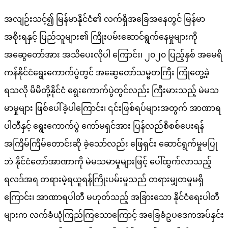
အလျဉ်းသင့်၍ မြန်မာနိုင်ငံ၏ လက်ရှိအခြေအနေတွင် မြန်မာ
အစိုးရနှင့် ပြည်သူများ၏ ကြိုးပမ်းဆောင်ရွက်နေမှုများကို
အဆွေတော်အား အသိပေးလိုပါ ကြောင်း၊ ၂၀၂၀ ပြည့်နှစ် အမေရိ
ကန်နိုင်ငံရွေးကောက်ပွဲတွင် အဆွေတော်သမ္မတကြီး ကြုံတွေ့ခဲ့
ရသလို မိမိတို့နိုင်ငံ ရွေးကောက်ပွဲတွင်လည်း ကြီးမားသည့် မဲမသ
မာမှုများ ဖြစ်ပေါ်ခဲ့ပါကြောင်း၊ ၎င်းဖြစ်ရပ်များအတွက် အာဏာရ
ပါတီနှင့် ရွေးကောက်ပွဲ ကော်မရှင်အား ပြန်လည်စိစစ်ပေးရန်
အကြိမ်ကြိမ်တောင်းဆို ခဲ့သော်လည်း ဖြေရှင်း ဆောင်ရွက်မှုမပြု
ဘဲ နိုင်ငံတော်အာဏာကို မဲမသမာမှုများဖြင့် ပေါ်ထွက်လာသည့်
ရလဒ်အရ တရားမဲ့ရယူရန်ကြိုးပမ်းမှုသည် တရားမျှတမှုမရှိ
ကြောင်း၊ အာဏာရပါတီ မဟုတ်သည့် အခြားသော နိုင်ငံရေးပါတီ
များက လက်ခံယုံကြည်ကြသောကြောင့် အခြေခံဥပဒေကအပ်နှင်း