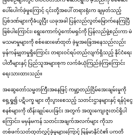
ပေါ်ပေါက်ခဲ့မှုကြောင့် ၎င်းတို့အပေါ် တရားရုံးက ချမှတ်သည့်
ပြစ်ဒဏ်များကိုခံယူပြီး ယခုအခါ ပြန်လည်လွတ်မြောက်နေကြပြီ
ဖြစ်ပါကြောင်း၊ ရွေးကောက်ပွဲကော်မရှင်ကို ပြန်လည်ဖွဲ့စည်းကာ မဲ
မသမာမှုများကို စစ်ဆေးဖော်ထုတ် ခဲ့မှုအခြေအနေသည်လည်း
မှန်ကန်မျှတမှုရှိကြောင်း တရားဝင်ရပ်တည်လျက်ရှိသည့် နိုင်ငံရေး
ပါတီများနှင့် ပြည်သူအများစုက လက်ခံယုံကြည်ခဲ့ကြကြောင်း
ရေးသားထားသည်။
အဆွေတော်သမ္မတကြီးအနေဖြင့် ကမ္ဘာ့တည်ငြိမ်အေးချမ်းမှုကို
ရှေ့ရှု၍ ပဋိပက္ခ များ တိုးပွားစေသည့် သတင်းဌာနများနှင့် ရန်ပုံငွေ
စနစ်များကို ထိန်းချုပ်ပေးခြင်း အတွက် အထူးကျေးဇူးတင်ရှိပါ
ကြောင်း၊ မမှန်မကန် သတင်းအချက်အလက်များ ကိုသာ
တစ်ဖက်သတ်ထုတ်လွှင့်ခဲ့မှုများကြောင့် မြန်မာနိုင်ငံ၏ ပကတိ