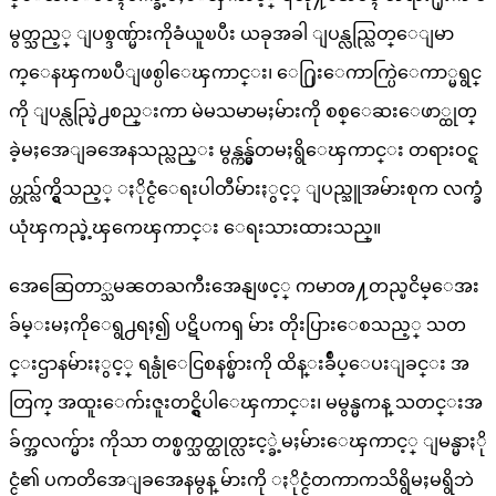
မွတ္သည့္ ျပစ္ဒဏ္မ်ားကိုခံယူၿပီး ယခုအခါ ျပန္လည္လြတ္ေျမာ
က္ေနၾကၿပီျဖစ္ပါေၾကာင္း၊ ေ႐ြးေကာက္ပြဲေကာ္မရွင္
ကို ျပန္လည္ဖြဲ႕စည္းကာ မဲမသမာမႈမ်ားကို စစ္ေဆးေဖာ္ထုတ္
ခဲ့မႈအေျခအေနသည္လည္း မွန္ကန္မွ်တမႈရွိေၾကာင္း တရားဝင္ရ
ပ္တည္လ်က္ရွိသည့္ ႏိုင္ငံေရးပါတီမ်ားႏွင့္ ျပည္သူအမ်ားစုက လက္ခံ
ယုံၾကည္ခဲ့ၾကေၾကာင္း ေရးသားထားသည္။
အေဆြေတာ္သမၼတႀကီးအေနျဖင့္ ကမာၻ႔တည္ၿငိမ္ေအး
ခ်မ္းမႈကိုေရွ႕ရႈ၍ ပဋိပကၡ မ်ား တိုးပြားေစသည့္ သတ
င္းဌာနမ်ားႏွင့္ ရန္ပုံေငြစနစ္မ်ားကို ထိန္းခ်ဳပ္ေပးျခင္း အ
တြက္ အထူးေက်းဇူးတင္ရွိပါေၾကာင္း၊ မမွန္မကန္ သတင္းအ
ခ်က္အလက္မ်ား ကိုသာ တစ္ဖက္သတ္ထုတ္လႊင့္ခဲ့မႈမ်ားေၾကာင့္ ျမန္မာႏို
င္ငံ၏ ပကတိအေျခအေနမွန္ မ်ားကို ႏိုင္ငံတကာကသိရွိမႈမရွိဘဲ