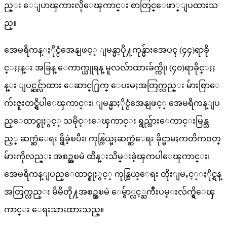
ည္း ေျပာၾကားလိုေၾကာင္း စာတြင္ေဖာ္ျပထားသ
ည္။
အေမရိကန္ႏိုင္ငံအေနျဖင့္ ျမန္မာ့ပို႔ကုန္မ်ားအေပၚ (၄၄)ရာခို
င္ႏႈန္း အခြန္ ေကာက္ယူရန္ မူလလ်ာထားခ်က္ကို၊ (၄၀)ရာခိုင္ႏႈ
န္း ျပင္ဆင္လ်ာထား ေဆာင္႐ြက္ ေပးမႈအတြက္လည္း မ်ားစြာေ
က်းဇူးတင္ရွိပါေၾကာင္း၊ ျမန္မာႏိုင္ငံအေနျဖင့္ အေမရိကန္ျပ
ည္ေထာင္စုႏွင့္ သမိုင္းေၾကာင္း ရွည္လ်ားေကာင္းမြန္သ
ည့္ ဆက္ဆံေရး ရွိခဲ့ၿပီး၊ ကုန္သြယ္မႈဆက္ဆံေရး ခိုင္မာမႈကတိကဝတ္
မ်ားကိုလည္း အစဥ္အၿမဲ ထိန္းသိမ္းခဲ့ၾကပါေၾကာင္း၊
အေမရိကန္ျပည္ေထာင္စုႏွင့္ ကုန္သြယ္ေရး တိုးျမႇင့္ႏိုင္ရန္
အတြက္လည္း မိမိတို႔အစဥ္အၿမဲ ေမွ်ာ္လင့္ႀကိဳးပမ္းလ်က္ရွိေၾ
ကာင္း ေရးသားထားသည္။