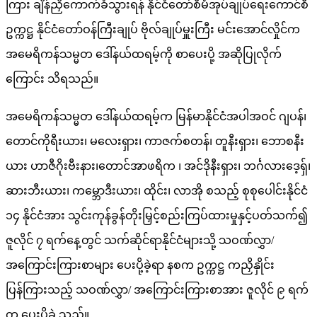
ကြား ချိန်ညှိကောက်ခံသွားရန် နိုင်ငံတော်စီမံအုပ်ချုပ်ရေးကောင်စီ
ဥက္ကဋ္ဌ နိုင်ငံတော်ဝန်ကြီးချုပ် ဗိုလ်ချုပ်မှူးကြီး မင်းအောင်လှိုင်က
အမေရိကန်သမ္မတ ဒေါ်နယ်ထရမ့်ကို စာပေးပို့ အဆိုပြုလိုက်
ကြောင်း သိရသည်။
အမေရိကန်သမ္မတ ဒေါ်နယ်ထရမ့်က မြန်မာနိုင်ငံအပါအဝင် ဂျပန်၊
တောင်ကိုရီးယား၊ မလေးရှား၊ ကာဇက်စတန်၊ တူနီးရှား၊ ဘောစနီး
ယား ဟာဇီဂိုးဗီးနား၊တောင်အာဖရိက ၊ အင်ဒိုနီးရှား၊ ဘင်္ဂလားဒေ့ရှ်၊
ဆားဘီးယား၊ ကမ္ဘောဒီးယား၊ ထိုင်း၊ လာအို စသည့် စုစုပေါင်းနိုင်ငံ
၁၄ နိုင်ငံအား သွင်းကုန်ခွန်တိုးမြှင့်စည်းကြပ်ထားမှုနှင့်ပတ်သက်၍
ဇူလိုင် ၇ ရက်နေ့တွင် သက်ဆိုင်ရာနိုင်ငံများသို့ သဝဏ်လွှာ/
အကြောင်းကြားစာများ ပေးပို့ခဲ့ရာ နစက ဥက္ကဋ္ဌ ​ကညှိနှိုင်း
ပြန်ကြားသည့် သဝဏ်လွှာ/ အကြောင်းကြားစာအား ဇူလိုင် ၉ ရက်
က ပေးပို့ခဲ့ သည်။