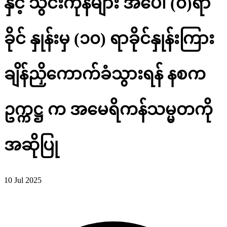
နှင့် သွင်းကုန်များ အပေါ် (၀)ရာ
ခိုင် နှုန်းမှ (၁၀) ရာခိုင်နှုန်းကြား
ချိန်ညှိကောက်ခံသွားရန် နစက
ဥက္ကဋ္ဌ က အမေရိကန်သမ္မတကို
အဆိုပြု
10 Jul 2025