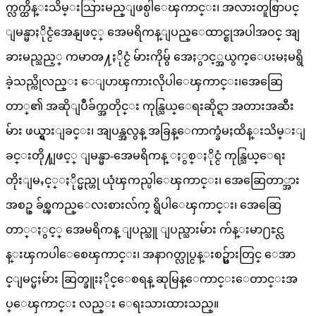
က္လက္ထိန္းသိမ္းသြားမည္ျဖစ္ပါေၾကာင္း၊ အလားတူစြာပင္
ျမန္မာႏိုင္ငံအေနျဖင့္ အေမရိကန္ျပည္ေထာင္စုအပါအဝင္ အျ
ခားမည္သည့္ ကမာၻ႔ႏိုင္ငံ မ်ားကိုမွ် အေႏွာင့္အယွက္ေပးမႈမရွိ
ခဲ့သည္ကိုလည္း ေျပာၾကားလိုပါေၾကာင္း၊အေဆြေ
တာ္၏ အဆိုျပဳခ်က္အတိုင္း ကုန္သြယ္ေရးဆိုင္ရာ အတားအဆီး
မ်ား ဖယ္ရွားျခင္း၊ အျပန္အလွန္ အခြန္ေကာက္ခံမႈထိန္းသိမ္းျ
ခင္းတို႔ျဖင့္ ျမန္မာ-အေမရိကန္ ႏွစ္ႏိုင္ငံ ကုန္သြယ္ေရး
တိုးျမႇင့္ႏိုင္မည္ဟု ယုံၾကည္ပါေၾကာင္း၊ အေဆြေတာ္အား
အစဥ္ ခ်စ္ၾကည္ေလးစားလ်က္ ရွိပါေၾကာင္း၊ အေဆြေ
တာ္ႏွင့္ အေမရိကန္ ျပည္သူ ျပည္သားမ်ား က်န္းမာ႐ႊင္လ
န္းၾကပါေစေၾကာင္း၊ အနာဂတ္လုပ္ငန္းစဥ္မ်ားတြင္ ေအာ
င္ျမင္မႈမ်ား ဆြတ္ခူးႏိုင္ေစရန္ ဆုမြန္ေကာင္းေတာင္းအ
ပ္ေၾကာင္း လည္း ေရးသားထားသည္။