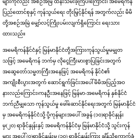
များကိုလည်း အစဉ်အမြဲ ထိန်းသိမ်းခဲ့ကြပါကြောင်း၊ အမေရိကန်
ပြည်ထောင်စုနှင့် ကုန်သွယ်ရေး တိုးမြှင့်နိုင်ရန် အတွက်လည်း မိမိ
တို့အစဉ်အမြဲ မျှော်လင့်ကြိုးပမ်းလျက်ရှိကြောင်း ရေးသား
ထားသည်။
အမေရိကန်နိုင်ငံနှင့် မြန်မာနိုင်ငံတို့အကြားကုန်သွယ်မှုမမျှတ
သဖြင့် အမေရိကန် ဘက်မှ လိုငွေကြီးမားစွာပြခြင်းအတွက်
အဆွေတော်သမ္မတကြီးအနေဖြင့် အမေရိကန် နိုင်ငံ၏
အကျိုးစီးပွားအတွက် ဆောင်ရွက်ခြင်းအပေါ် မိမိအပြည့်အဝ
နားလည်ကြောင်း၊ကနဦးအနေဖြင့် မြန်မာ-အမေရိကန် နှစ်နိုင်ငံ
ဘက်ညီမျှသော ကုန်သွယ်မှု ဖေါ်ဆောင်နိုင်ရေးအတွက် မြန်မာနိုင်ငံ
မှ အမေရိကန်နိုင်ငံသို့ ပို့ကုန်များအပေါ် အခွန် (၁၀)ရာခိုင်နှုန်း
မှ(၂၀) ရာခိုင်နှုန်းနှင့် အမေရိကန်နိုင်ငံမှ မြန်မာနိုင်ငံသို့ သွင်းကုန်
များ အပေါ် (၀)ရာခိုင်နှုန်းမှ (၁၀) ရာခိုင်နှုန်းကြား ချိန်ညှိကောက်ခံ