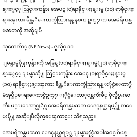
န္းႏွင့္ သြင္းကုန္မ်ား အေပၚ (၀)ရာခိုင္ ႏႈန္းမွ (၁၀) ရာခိုင္ႏႈ
န္းၾကား ခ်ိန္ညႇိေကာက္ခံသြားရန္ နစက ဥကၠ႒ က အေမရိကန္သ
မၼတကို အဆိုျပဳ
သုတေက်ာ္ (NP News) - ဇူလိုင္ ၁၀
ျမန္မာမွပို႔ကုန္မ်ားကို အခြန္ (၁၀)ရာခိုင္ႏႈန္းမွ(၂၀) ရာခိုင္ႏႈ
န္းႏွင့္ ျမန္မာသို႔ သြင္းကုန္မ်ား အေပၚ (၀)ရာခိုင္ႏႈန္းမွ
(၁၀) ရာခိုင္ႏႈန္းၾကား ခ်ိန္ညႇိေကာက္ခံသြားရန္ ႏိုင္ငံေတာ္စီ
မံအုပ္ခ်ဳပ္ေရးေကာင္စီဥကၠ႒ ႏိုင္ငံေတာ္ဝန္ႀကီးခ်ဳပ္ ဗိုလ္ခ်ဳပ္မႉးႀ
ကီး မင္းေအာင္လႈိင္က အေမရိကန္သမၼတ ေဒၚနယ္ထရမ့္ကို စာေ
ပးပို႔ အဆိုျပဳလိုက္ေၾကာင္း သိရသည္။
အေမရိကန္သမၼတ ေဒၚနယ္ထရမ့္က ျမန္မာႏိုင္ငံအပါအဝင္ ဂ်ပန္၊