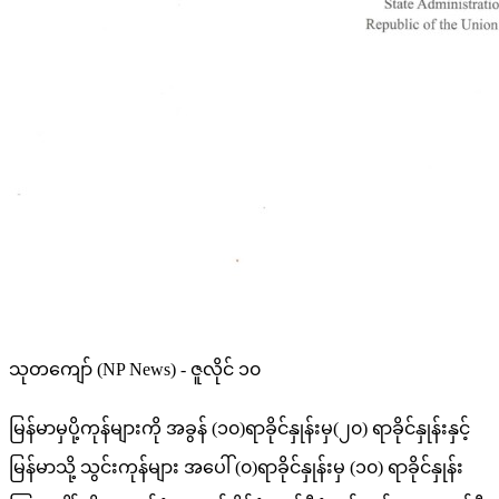
သုတကျော် (NP News) - ဇူလိုင် ၁၀
မြန်မာမှပို့ကုန်များကို အခွန် (၁၀)ရာခိုင်နှုန်းမှ(၂၀) ရာခိုင်နှုန်းနှင့်
မြန်မာသို့ သွင်းကုန်များ အပေါ် (၀)ရာခိုင်နှုန်းမှ (၁၀) ရာခိုင်နှုန်း