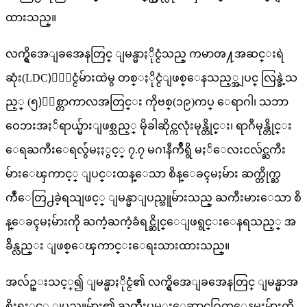
ထားသည္။
လက္ရွိအေျခအေနတြင္ ျမန္မာႏိုင္ငံသည္ ကမာၻ႔အဆင္းရဲ
ဆုံး(LDC)ႏိုင္ငံမ်ားထဲမွ တစ္ႏိုင္ငံျဖစ္ေနသည့္အျပင္ လြန္ခဲ့သ
ည့္ (၅)ႏွစ္တာကာလအတြင္း ကိုဗစ္(၁၉)ကပ္ ေရာဂါ၊ သဘာ
ဝေဘးအႏၲရာယ္မ်ားျဖစ္သည့္ မိုခါဆိုင္ကလုံးမုန္တိုင္း၊ ရာဂီမုန္တိုင္း
ေရႀကီးေရလွ်ံမႈႏွင့္ ၇.၇ မဂၢနီက်ဳရွိ မႏၲေလးငလ်င္ႀကီး
မ်ားေၾကာင့္ ျပင္းထန္ေသာ စိန္ေခၚမႈမ်ား ဆက္တိုက္ႀ
ကဳံေတြ႕ခဲ့ရသျဖင့္ ျမန္မာျပည္သူမ်ားသည္ ႀကီးမားေသာ စိ
န္ေခၚမႈမ်ားကို ႀကံ့ႀကံ့ခံရင္ဆိုင္ေျဖရွင္းေနရသည့္ အ
ခ်ိန္လည္း ျဖစ္ေၾကာင္းေရးသားထားသည္။
အလ်ဥ္းသင့္၍ ျမန္မာႏိုင္ငံ၏ လက္ရွိအေျခအေနတြင္ ျမန္မာအ
စိုးရႏွင့္ ျပည္သူမ်ား၏ ႀကိဳးပမ္းေဆာင္႐ြက္ေနမႈမ်ားကို