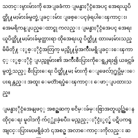
သတင္းမွားမ်ားကို အေျခခံကာ ျမန္မာႏိုင္ငံအေပၚ အေရးယူပိ
တ္ဆို႔မႈမ်ားခ်မွတ္ခဲ့ျခင္းမ်ား ျဖစ္ေပၚခဲ့ရပါေၾကာင္း၊
အေမရိကန္ျပည္ေထာင္စု ကလည္း ျမန္မာႏိုင္ငံအေပၚ အေရး
ယူပိတ္ဆို႔မႈမ်ားခ်မွတ္ထားရာ ထိုအေရးယူ ပိတ္ဆို႔ ထားမႈမ်ားသည္
မိမိတို႔ ႏွစ္ႏိုင္ငံအတြက္ မည္သို႔မွ်အက်ိဳးမရွိျခင္းေၾကာ
င့္ ႏွစ္ႏိုင္ငံ ျပည္သူမ်ား၏ အက်ိဳးစီးပြားကိုေရွ႕ရႈ၍ ယခင္ကခ်
မွတ္ခဲ့သည့္ စီးပြားေရး ပိတ္ဆို႔မႈ မ်ားကို ေျဖေလ်ာ့႐ုပ္သိမ္းေ
ပးရန္လည္း အထူး ေမတၱာရပ္ခံေၾကာင္း ေဖာ္ျပထားသ
ည္။
ျမန္မာႏိုင္ငံအေနျဖင့္ အစဥ္အဆက္ ၿငိမ္းခ်မ္းစြာအတူယွဥ္တြဲေန
ထိုင္ေရး မူဝါဒကို က်င့္သုံးခဲ့ၿပီး၊ မည္သည့္ႏိုင္ငံႏွင့္မွ် ပဋိပကၡ
အျငင္းပြားမႈမရွိခဲ့ဘဲ ၎အစဥ္ အလာေကာင္းကိုလည္း ဆ