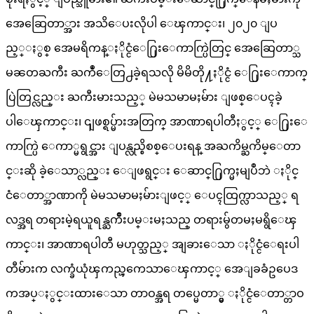
အေဆြေတာ္အား အသိေပးလိုပါ ေၾကာင္း၊ ၂၀၂၀ ျပ
ည့္ႏွစ္ အေမရိကန္ႏိုင္ငံေ႐ြးေကာက္ပြဲတြင္ အေဆြေတာ္သ
မၼတႀကီး ႀကဳံေတြ႕ခဲ့ရသလို မိမိတို႔ႏိုင္ငံ ေ႐ြးေကာက္
ပြဲတြင္လည္း ႀကီးမားသည့္ မဲမသမာမႈမ်ား ျဖစ္ေပၚခဲ့
ပါေၾကာင္း၊ ၎ျဖစ္ရပ္မ်ားအတြက္ အာဏာရပါတီႏွင့္ ေ႐ြးေ
ကာက္ပြဲ ေကာ္မရွင္အား ျပန္လည္စိစစ္ေပးရန္ အႀကိမ္ႀကိမ္ေတာ
င္းဆို ခဲ့ေသာ္လည္း ေျဖရွင္း ေဆာင္႐ြက္မႈမျပဳဘဲ ႏိုင္
ငံေတာ္အာဏာကို မဲမသမာမႈမ်ားျဖင့္ ေပၚထြက္လာသည့္ ရ
လဒ္အရ တရားမဲ့ရယူရန္ႀကိဳးပမ္းမႈသည္ တရားမွ်တမႈမရွိေၾ
ကာင္း၊ အာဏာရပါတီ မဟုတ္သည့္ အျခားေသာ ႏိုင္ငံေရးပါ
တီမ်ားက လက္ခံယုံၾကည္ၾကေသာေၾကာင့္ အေျခခံဥပေဒ
ကအပ္ႏွင္းထားေသာ တာဝန္အရ တပ္မေတာ္မွ ႏိုင္ငံေတာ္တာဝ