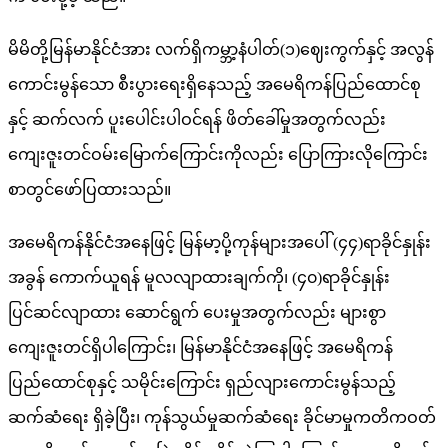
မိမိတို့မြန်မာနိုင်ငံအား လက်ရှိကမ္ဘာ့နံပါတ်(၁)ဈေးကွက်နှင့် အလွန်
ကောင်းမွန်သော စီးပွားရေးရှိနေသည့် အမေရိကန်ပြည်ထောင်စု
နှင့် ဆက်လက် ပူးပေါင်းပါဝင်ရန် ဖိတ်ခေါ်မှုအတွက်လည်း
ကျေးဇူးတင်ဝမ်းမြောက်ကြောင်းကိုလည်း ပြောကြားလိုကြောင်း
စာတွင်ဖော်ပြထားသည်။
အမေရိကန်နိုင်ငံအနေဖြင့် မြန်မာ့ပို့ကုန်များအပေါ် (၄၄)ရာခိုင်နှုန်း
အခွန် ကောက်ယူရန် မူလလျာထားချက်ကို၊ (၄၀)ရာခိုင်နှုန်း
ပြင်ဆင်လျာထား ဆောင်ရွက် ပေးမှုအတွက်လည်း များစွာ
ကျေးဇူးတင်ရှိပါကြောင်း၊ မြန်မာနိုင်ငံအနေဖြင့် အမေရိကန်
ပြည်ထောင်စုနှင့် သမိုင်းကြောင်း ရှည်လျားကောင်းမွန်သည့်
ဆက်ဆံရေး ရှိခဲ့ပြီး၊ ကုန်သွယ်မှုဆက်ဆံရေး ခိုင်မာမှုကတိကဝတ်