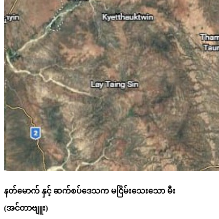
နတ်မောက် နှင့် ဆက်စပ်ဒေသက မငြိမ်းသေးသော မီး
(အင်တာဗျူး)