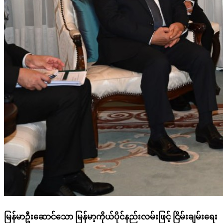
မြန်မာဦးဆောင်သော မြန်မာ့ကိုယ်ပိုင်နည်းလမ်းဖြင့် ငြိမ်းချမ်းရေး