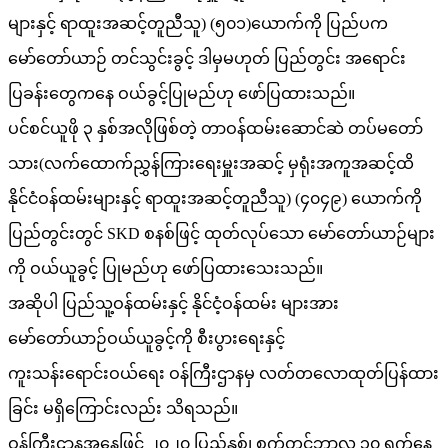
များနှင့် ရာထူးအဆင့်တူညီသူ) (၅၀၁)ယောက်ကို ပြည်ပက
မော်တော်ယာဉ် တင်သွင်းခွင့် ဒါမှမဟုတ် ပြည်တွင်း အရောင်း
ပြခန်းတွေကနေ ဝယ်ခွင့်ပြုမည်ဟု ဖော်ပြထားသည်။
ပင်စင်ယူဖို ၃ နှစ်အလိုဖြစ်တဲ့ တာဝန်ထမ်းဆောင်ဆဲ တပ်မတော်
သား(လက်ထောက်ညွှန်ကြားရေးမှူးအဆင့် မှရုံးအကူအဆင့်ထိ
နိုင်ငံဝန်ထမ်းများနှင့် ရာထူးအဆင့်တူညီသူ) (၄၀၄၉) ယောက်ကို
ပြည်တွင်းတွင် SKD စနစ်ဖြင့် ထုတ်လုပ်သော မော်တော်ယာဉ်များ
ကို ဝယ်ယူခွင့် ပြုမည်ဟု ဖော်ပြထားသေးသည်။
အဆိုပါ ပြည်သူ့ဝန်ထမ်းနှင့် နိုင်ငံ့ဝန်ထမ်း များအား
မော်တော်ယာဉ်ဝယ်ယူခွင့်ကို စီးပွားရေးနှင့်
ကူးသန်းရောင်းဝယ်ရေး ဝန်ကြီးဌာနမှ လတ်တလောထုတ်ပြန်ထား
ခြင်း မရှိကြောင်းလည်း သိရသည်။
ဝန်ကြီးဌာနအနေဖြင့် ၂၀၂၀ ပြည့်နှစ်၊ စက်တင်ဘာလ ၃၀ ရက်နေ့