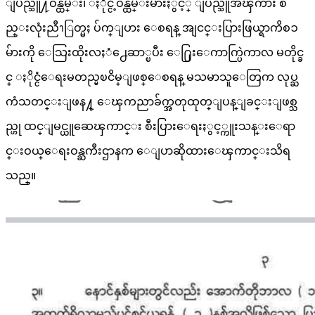
ျပည္သူ႔ဝန္ထမ္း၊ ႏိုင္ငံ့ဝန္ထမ္းမ်ားႏွင့္ ျပည္သူအၾကား စ
ည္းလုံးညီၫြတ္မႈ ပ်က္ျပား ေစရန္ အျငင္းပြားဖြယ္ရာကိစၥ
မ်ားကို ေသြးထိုးလႈံ႕ေဆာ္ၿပီး ေ႐ြးေကာက္ပြဲကာလ မတိုင္ခ
င္ ႏိုင္ငံေရးမတည္မၿငိမ္ျဖစ္ေစရန္ မသမာသူေတြက လုပ္ႀ
ကံသတင္းျဖန႔္ ေၾကညာခ်က္အတုထုတ္ျပန္ျခင္းျဖစ္သ
ည္ဟု ထင္ျမင္ယူဆေၾကာင္း စီးပြားေရးႏွင့္ကူးသန္းေရာ
င္းဝယ္ေရးဝန္ႀကီးဌာနက ေျပာဆိုထားေၾကာင္းသိရ
သည္။