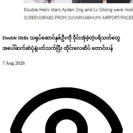
Double Helix သရုပ်ဆောင်နှစ်ဦးကို ဝိုင်းအုံခဲ့တဲ့ပရိသတ်တွေ
အပေါ်ဆက်ဆံပုံနဲ့ပတ်သက်ပြီး ထိုင်းလေဆိပ် တောင်းပန်
7 Aug 2026