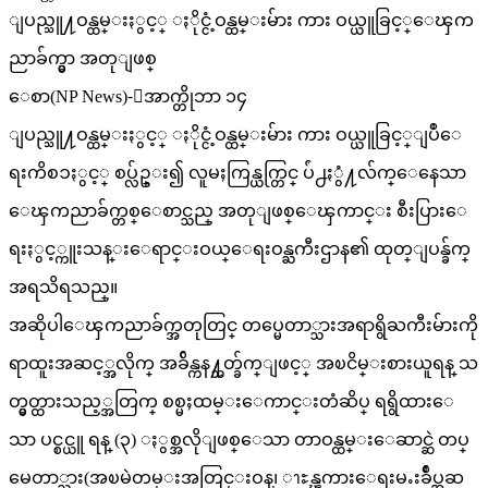
ျပည္သူ႔ဝန္ထမ္းႏွင့္ ႏိုင္ငံ့ဝန္ထမ္းမ်ား ကား ဝယ္ယူခြင့္ေၾက
ညာခ်က္မွာ အတုျဖစ္
ေစာ(NP News)-ေအာက္တိုဘာ ၁၄
ျပည္သူ႔ဝန္ထမ္းႏွင့္ ႏိုင္ငံ့ဝန္ထမ္းမ်ား ကား ဝယ္ယူခြင့္ျပဳေ
ရးကိစၥႏွင့္ စပ္လ်ဥ္း၍ လူမႈကြန္ယက္တြင္ ပ်ံ႕ႏွံ႔လ်က္ေနေသာ
ေၾကညာခ်က္တစ္ေစာင္သည္ အတုျဖစ္ေၾကာင္း စီးပြားေ
ရးႏွင့္ကူးသန္းေရာင္းဝယ္ေရးဝန္ႀကီးဌာန၏ ထုတ္ျပန္ခ်က္
အရသိရသည္။
အဆိုပါေၾကညာခ်က္အတုတြင္ တပ္မေတာ္သားအရာရွိႀကီးမ်ားကို
ရာထူးအဆင့္အလိုက္ အခ်ိန္ကန႔္သတ္ခ်က္ျဖင့္ အၿငိမ္းစားယူရန္ သ
တ္မွတ္ထားသည့္အတြက္ စစ္မႈထမ္းေကာင္းတံဆိပ္ ရရွိထားေ
သာ ပင္စင္ယူ ရန္ (၃) ႏွစ္အလိုျဖစ္ေသာ တာဝန္ထမ္းေဆာင္ဆဲ တပ္
မေတာ္သား(အၿမဲတမ္းအတြင္းဝန္၊ ၫႊန္ၾကားေရးမႉးခ်ဳပ္အဆ