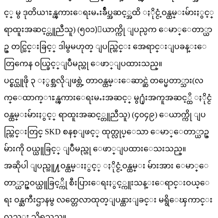
င့္ မွ ဒုတိယၫႊန္ၾကားေရးမႉးခ်ဳပ္အဆင့္အထိ ႏိုင္ငံ့ဝန္ထမ္းမ်ားႏွင့္
ရာထူးအဆင့္တူညီသူ) (၅၀၁)ေယာက္ကို ျပည္ပက ေမာ္ေတာ္ယာ
ဥ္ တင္သြင္းခြင့္ ဒါမွမဟုတ္ ျပည္တြင္း အေရာင္းျပခန္းေ
တြကေန ဝယ္ခြင့္ျပဳမည္ဟု ေဖာ္ျပထားသည္။
ပင္စင္ယူဖို ၃ ႏွစ္အလိုျဖစ္တဲ့ တာဝန္ထမ္းေဆာင္ဆဲ တပ္မေတာ္သား(လ
က္ေထာက္ၫႊန္ၾကားေရးမႉးအဆင့္ မွ႐ုံးအကူအဆင့္ထိ ႏိုင္ငံ
ဝန္ထမ္းမ်ားႏွင့္ ရာထူးအဆင့္တူညီသူ) (၄၀၄၉) ေယာက္ကို ျပ
ည္တြင္းတြင္ SKD စနစ္ျဖင့္ ထုတ္လုပ္ေသာ ေမာ္ေတာ္ယာဥ္
မ်ားကို ဝယ္ယူခြင့္ ျပဳမည္ဟု ေဖာ္ျပထားေသးသည္။
အဆိုပါ ျပည္သူ႔ဝန္ထမ္းႏွင့္ ႏိုင္ငံ့ဝန္ထမ္း မ်ားအား ေမာ္ေ
တာ္ယာဥ္ဝယ္ယူခြင့္ကို စီးပြားေရးႏွင့္ကူးသန္းေရာင္းဝယ္ေ
ရး ဝန္ႀကီးဌာနမွ လတ္တေလာထုတ္ျပန္ထားျခင္း မရွိေၾကာင္း
လည္း သိရသည္။