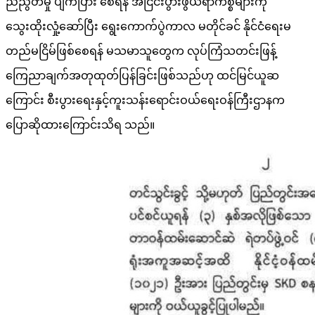
ညီညွတ်မှု ပျက်ပြား စေရန် အငြင်းပွားဖွယ်ရာကိစ္စများကို
သွေးထိုးလှုံ့ဆော်ပြီး ရွေးကောက်ပွဲကာလ မတိုင်ခင် နိုင်ငံရေးမ
တည်မငြိမ်ဖြစ်စေရန် မသမာသူတွေက လုပ်ကြံသတင်းဖြန့်
ကြေညာချက်အတုထုတ်ပြန်ခြင်းဖြစ်သည်ဟု ထင်မြင်ယူဆ
ကြောင်း စီးပွားရေးနှင့်ကူးသန်းရောင်းဝယ်ရေးဝန်ကြီးဌာနက
ပြောဆိုထားကြောင်းသိရ သည်။