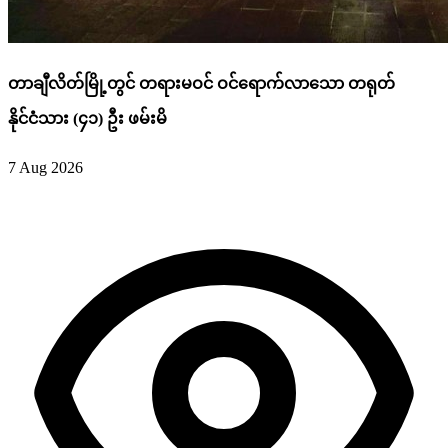
တာချီလိတ်မြို့တွင် တရားမဝင် ဝင်ရောက်လာသော တရုတ်
နိုင်ငံသား (၄၁) ဦး ဖမ်းမိ
7 Aug 2026