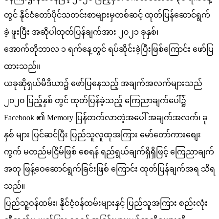
တွင် နိုင်ငံတော်ပိုင်သတင်းစာများမှတစ်ဆင့် ထုတ်ပြန်ဆောင်ရွက်
ခဲ့ ဖူးပြီး အဆိုပါထုတ်ပြန်ချက်အား ၂၀၂၁ ခုနှစ်၊
အောက်တိုဘာလ ၁ ရက်နေ့တွင် ရပ်ဆိုင်းခဲ့ပြီးဖြစ်ကြောင်း ဖော်ပြ
ထားသည်။
ယခုဆိုရှယ်မီဒီယာ၌ ဖော်ပြနေသည့် အချက်အလက်များသည်
၂၀၂၀ ပြည့်နှစ် တွင် ထုတ်ပြန်ခဲ့သည့် ကြေညာချက်ပေါ်၌
Facebook ၏ Memory ပြန်တက်လာတဲ့အပေါ် အချက်အလက်၊ ခု
နှစ် များ ပြင်ဆင်ပြီး ပြည်သူလူထုအကြား မော်တော်ကားစျေး
ကွက် မတည်မငြိမ်ဖြစ် စေရန် ရည်ရွယ်ချက်ရှိရှိဖြင့် ကြေညာချက်
အတု ဖြန့်ဝေဆောင်ရွက်ခြင်းဖြစ် ကြောင်း ထုတ်ပြန်ချက်အရ သိရ
သည်။
ပြည်သူ့ဝန်ထမ်း၊ နိုင်ငံ့ဝန်ထမ်းများနှင့် ပြည်သူအကြား စည်းလုံး