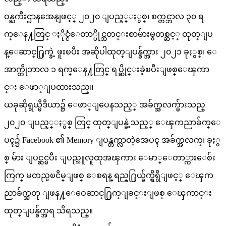
ဝန္ႀကီးဌာနအေနျဖင့္ ၂၀၂၀ ျပည့္ႏွစ္၊ စက္တင္ဘာလ ၃၀ ရ
က္ေန႔တြင္ ႏိုင္ငံေတာ္ပိုင္သတင္းစာမ်ားမွတစ္ဆင့္ ထုတ္ျပ
န္ေဆာင္႐ြက္ခဲ့ ဖူးၿပီး အဆိုပါထုတ္ျပန္ခ်က္အား ၂၀၂၁ ခုႏွစ္၊ ေ
အာက္တိုဘာလ ၁ ရက္ေန႔တြင္ ရပ္ဆိုင္းခဲ့ၿပီးျဖစ္ေၾကာ
င္း ေဖာ္ျပထားသည္။
ယခုဆိုရွယ္မီဒီယာ၌ ေဖာ္ျပေနသည့္ အခ်က္အလက္မ်ားသည္
၂၀၂၀ ျပည့္ႏွစ္ တြင္ ထုတ္ျပန္ခဲ့သည့္ ေၾကညာခ်က္ေ
ပၚ၌ Facebook ၏ Memory ျပန္တက္လာတဲ့အေပၚ အခ်က္အလက္၊ ခုႏွ
စ္ မ်ား ျပင္ဆင္ၿပီး ျပည္သူလူထုအၾကား ေမာ္ေတာ္ကားေစ်း
ကြက္ မတည္မၿငိမ္ျဖစ္ ေစရန္ ရည္႐ြယ္ခ်က္ရွိရွိျဖင့္ ေၾက
ညာခ်က္အတု ျဖန႔္ေဝေဆာင္႐ြက္ျခင္းျဖစ္ ေၾကာင္း
ထုတ္ျပန္ခ်က္အရ သိရသည္။