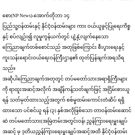
စော(NP News)-အောက်တိုဘာ ၁၄
ပြည်သူ့ဝန်ထမ်းနှင့် နိုင်ငံ့ဝန်ထမ်းများ ကား ဝယ်ယူခွင့်ပြုရေးကိစ္စ
နှင့် စပ်လျဉ်း၍ လူမှုကွန်ယက်တွင် ပျံ့နှံ့လျက်နေသော
ကြေညာချက်တစ်စောင်သည် အတုဖြစ်ကြောင်း စီးပွားရေးနှင့်
ကူးသန်းရောင်းဝယ်ရေးဝန်ကြီးဌာန၏ ထုတ်ပြန်ချက်အရသိရ
သည်။
အဆိုပါကြေညာချက်အတုတွင် တပ်မတော်သားအရာရှိကြီးများ
ကို ရာထူးအဆင့်အလိုက် အချိန်ကန့်သတ်ချက်ဖြင့် အငြိမ်းစားယူ
ရန် သတ်မှတ်ထားသည့်အတွက် စစ်မှုထမ်းကောင်းတံဆိပ် ရရှိ
ထားသော ပင်စင်ယူ ရန် (၃) နှစ်အလိုဖြစ်သော တာဝန်ထမ်းဆောင်
ဆဲ တပ်မတော်သား(အမြဲတမ်းအတွင်းဝန်၊ ညွှန်ကြားရေးမှူးချုပ်
အဆင့် မှ ဒုတိယညွှန်ကြားရေးမှူးချုပ်အဆင့်အထိ နိုင်ငံ့ဝန်ထမ်း