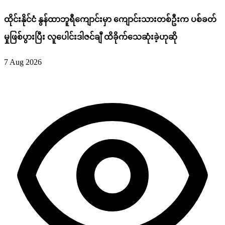
ထိုင်းနိုင်ငံ နွန်ထာဘူရီကျောင်းမှာ ကျောင်းသားတစ်ဦးက ပစ်ခတ်
မှုဖြစ်ပွားပြီး လူပေါင်းဒါဇင်ချီ ထိခိုက်သေဆုံးခဲ့ဟုဆို
7 Aug 2026