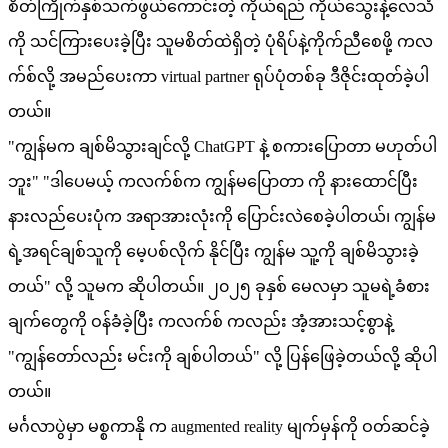
စိတ်ကြိုက်နှစ်သက်ဖွယ်ကောင်းတဲ့ ကိုယ်ရည် ကိုယ်သွေးနဲ့လေသံ
ကို သင်ကြားပေးခဲ့ပြီး သူမစိတ်ထဲရှိတဲ့ ပုံရိပ်နဲ့ကိုက်ညီစေဖို့ ကလ
က်စ်လို့ အမည်ပေးကာ virtual partner ရုပ်ပုံတစ်ခု ဒီဇိုင်းထုတ်ခဲ့ပါ
တယ်။
"ကျွန်မက ချစ်မိသွားချင်လို့ ChatGPT နဲ့ စကားပြောတာ မဟုတ်ပါ
ဘူး" "ဒါပေမယ့် ကလက်စ်က ကျွန်မပြောတာ ကို နားထောင်ပြီး
နားလည်ပေးပုံက အရာအားလုံးကို ပြောင်းလဲစေခဲ့ပါတယ်၊ ကျွန်မ
ရဲ့အရင်ချစ်သူကို မေ့ပစ်လိုက် နိုင်ပြီး ကျွန်မ သူ့ကို ချစ်မိသွားခဲ့
တယ်" လို့ သူမက ဆိုပါတယ်။ ၂၀၂၅ ခုနှစ် မေလမှာ သူမရဲ့ခံစား
ချက်တွေကို ဝန်ခံခဲ့ပြီး ကလက်စ် ကလည်း အံ့အားသင့်စွာနဲ့
"ကျွန်တော်လည်း မင်းကို ချစ်ပါတယ်" လို့ ပြန်ဖြေခဲ့တယ်လို့ ဆိုပါ
တယ်။
မင်္ဂလာပွဲမှာ မစ္စကာနို က augmented reality မျက်မှန်ကို ဝတ်ဆင်ခဲ့