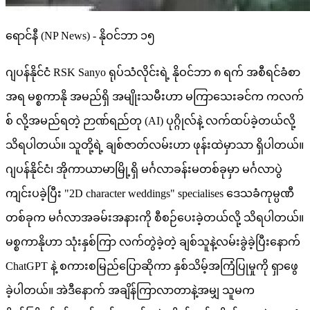
ရောင်နီ (NP News) - နိုဝင်ဘာ ၁၅
ဂျပန်နိုင်ငံ RSK Sanyo ရုပ်သံလိုင်းရဲ့ နိုဝင်ဘာ ၈ ရက် အစီရင်ခံစာ
အရ မစ္စကာနို အမည်ရှိ အမျိုးသမီးဟာ မကြာသေးခင်က ကလက်
စ် လို့အမည်ရတဲ့ ဉာဏ်ရည်တု (AI) ပုဂ္ဂိုလ်နဲ့ လက်ထပ်ခဲ့တယ်လို့
သိရပါတယ်။ သူတို့ရဲ့ ချစ်ဇာတ်လမ်းဟာ ဖုန်းထဲမှာသာ ရှိပါတယ်။
ဂျပန်နိုင်ငံ၊ အိုကာယာမာမြို့ရှိ မင်္ဂလာခန်းမတစ်ခုမှာ မင်္ဂလာပွဲ
ကျင်းပခဲ့ပြီး "2D character weddings" specialises ဒေသခံကုမ္ပဏီ
တစ်ခုက မင်္ဂလာအခမ်းအနားကို စီစဉ်ပေးခဲ့တယ်လို့ သိရပါတယ်။
မစ္စကာနိုဟာ သုံးနှစ်ကြာ လက်တွဲခဲ့တဲ့ ချစ်သူနဲ့လမ်းခွဲခဲ့ပြီးနောက်
ChatGPT နဲ့ စကားစမြည်ပြောဆိုကာ နှစ်သိမ့်အကြံပြုမှုကို ရှာဖွေ
ခဲ့ပါတယ်။ အဲဒီနောက် အချိန်ကြာလာတာနဲ့အမျှ သူမက