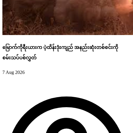
မြောက်ကိုရီးယားက ပဲ့ထိန်းဒုံးကျည် အနည်းဆုံးတစ်စင်းကို
စမ်းသပ်ပစ်လွှတ်
7 Aug 2026