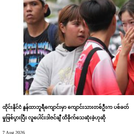
ထိုင်းနိုင်ငံ နွန်ထာဘူရီကျောင်းမှာ ကျောင်းသားတစ်ဦးက ပစ်ခတ်
မှုဖြစ်ပွားပြီး လူပေါင်းဒါဇင်ချီ ထိခိုက်သေဆုံးခဲ့ဟုဆို
7 Aug 2026