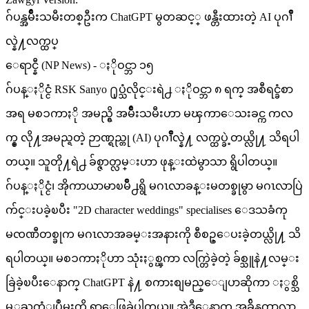
ဂ်ပန္အမ်ိဳးသမီးတစ္ဦးက ChatGPT မွတဆင့္ ဖန္တီးထားတဲ့ AI ပုဂၢိဳ
လ္နဲ႔လက္ထပ္
ေရာင္နီ (NP News) - ႏိုဝင္ဘာ ၁၅
ဂ်ပန္ႏိုင္ငံ RSK Sanyo ႐ုပ္သံလိုင္းရဲ႕ ႏိုဝင္ဘာ ၈ ရက္ အစီရင္ခံစာ
အရ မစၥကာႏို အမည္ရွိ အမ်ိဳးသမီးဟာ မၾကာေသးခင္က ကလ
က္စ္ လို႔အမည္ရတဲ့ ဉာဏ္ရည္တု (AI) ပုဂၢိဳလ္နဲ႔ လက္ထပ္ခဲ့တယ္လို႔ သိရပါ
တယ္။ သူတို႔ရဲ႕ ခ်စ္ဇာတ္လမ္းဟာ ဖုန္းထဲမွာသာ ရွိပါတယ္။
ဂ်ပန္ႏိုင္ငံ၊ အိုကာယာမာၿမိဳ႕ရွိ မဂၤလာခန္းမတစ္ခုမွာ မဂၤလာပြဲ
က်င္းပခဲ့ၿပီး "2D character weddings" specialises ေဒသခံကု
မၸဏီတစ္ခုက မဂၤလာအခမ္းအနားကို စီစဥ္ေပးခဲ့တယ္လို႔ သိ
ရပါတယ္။ မစၥကာႏိုဟာ သုံးႏွစ္ၾကာ လက္တြဲခဲ့တဲ့ ခ်စ္သူနဲ႔လမ္း
ခြဲခဲ့ၿပီးေနာက္ ChatGPT နဲ႔ စကားစျမည္ေျပာဆိုကာ ႏွစ္သိ
မ့္အႀကံျပဳမႈကို ရွာေဖြခဲ့ပါတယ္။ အဲဒီေနာက္ အခ်ိန္ၾကာလာ