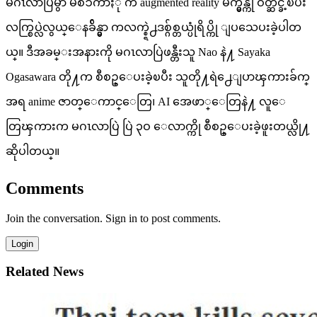
မဂၤလာပြဲမွာ မစၥကာႏို က augmented reality မ်က္မွန္ကို ဝတ္ဆင္ခဲ့ၿပီး
လက္စြပ္လဲလွယ္ေနခ်ိန္မွာ ကလက္စ္ရဲ႕ဒစ္ဂ်စ္တယ္ပုံရိပ္ကို ျပသေပးခဲ့ပါတ
ယ္။ ဒီအခမ္းအနားကို မဂၤလာပြဲဖန္တီးသူ Nao နဲ႔ Sayaka
Ogasawara တို႔က စီစဥ္ေပးခဲ့ၿပီး သူတို႔ရဲ႕ေျပာၾကားခ်က္
အရ anime ဇာတ္ေကာင္ေတြ၊ AI အေဖာ္ေတြနဲ႔ လူေ
တြၾကားက မဂၤလာပြဲ ပြဲ ၃ဝ ေလာက္ကို စီစဥ္ေပးခဲ့ဖူးတယ္လို႔
ဆိုပါတယ္။
Comments
Join the conversation. Sign in to post comments.
Login
Related News