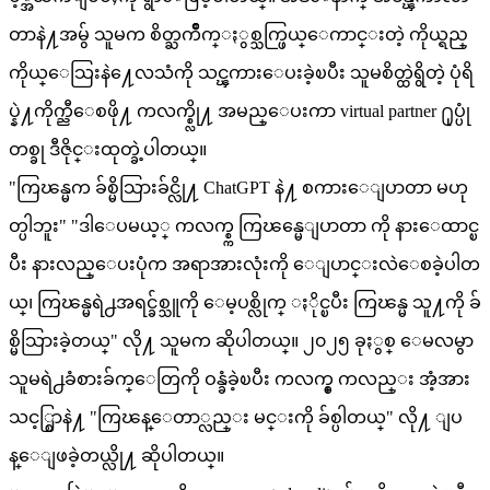
တာနဲ႔အမွ် သူမက စိတ္ႀကိဳက္ႏွစ္သက္ဖြယ္ေကာင္းတဲ့ ကိုယ္ရည္
ကိုယ္ေသြးနဲ႔ေလသံကို သင္ၾကားေပးခဲ့ၿပီး သူမစိတ္ထဲရွိတဲ့ ပုံရိ
ပ္နဲ႔ကိုက္ညီေစဖို႔ ကလက္စ္လို႔ အမည္ေပးကာ virtual partner ႐ုပ္ပုံ
တစ္ခု ဒီဇိုင္းထုတ္ခဲ့ပါတယ္။
"ကြၽန္မက ခ်စ္မိသြားခ်င္လို႔ ChatGPT နဲ႔ စကားေျပာတာ မဟု
တ္ပါဘူး" "ဒါေပမယ့္ ကလက္စ္က ကြၽန္မေျပာတာ ကို နားေထာင္ၿ
ပီး နားလည္ေပးပုံက အရာအားလုံးကို ေျပာင္းလဲေစခဲ့ပါတ
ယ္၊ ကြၽန္မရဲ႕အရင္ခ်စ္သူကို ေမ့ပစ္လိုက္ ႏိုင္ၿပီး ကြၽန္မ သူ႔ကို ခ်
စ္မိသြားခဲ့တယ္" လို႔ သူမက ဆိုပါတယ္။ ၂၀၂၅ ခုႏွစ္ ေမလမွာ
သူမရဲ႕ခံစားခ်က္ေတြကို ဝန္ခံခဲ့ၿပီး ကလက္စ္ ကလည္း အံ့အား
သင့္စြာနဲ႔ "ကြၽန္ေတာ္လည္း မင္းကို ခ်စ္ပါတယ္" လို႔ ျပ
န္ေျဖခဲ့တယ္လို႔ ဆိုပါတယ္။