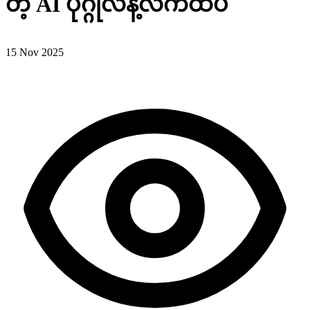
တဲ့ AI ပုဂ္ဂိုလ်နဲ့လက်ထပ်
15 Nov 2025