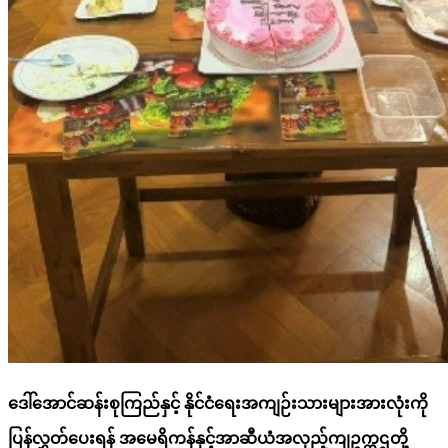
ဒေါ်အောင်ဆန်းစုကြည်နှင့် နိုင်ငံရေးအကျဉ်းသားများအားလုံးကို
ပြန်လွှတ်ပေးရန် အမေရိကန်နှင့်အာဆီယံအလှည့်ကျဥက္ကဌတို့