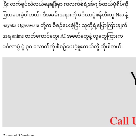
ပြီး လက်စွပ်လဲလှယ်နေချိန်မှာ ကလက်စ်ရဲ့ဒစ်ဂျစ်တယ်ပုံရိပ်ကို
ပြသပေးခဲ့ပါတယ်။ ဒီအခမ်းအနားကို မင်္ဂလာပွဲဖန်တီးသူ Nao နဲ့
Sayaka Ogasawara တို့က စီစဉ်ပေးခဲ့ပြီး သူတို့ရဲ့ပြောကြားချက်
အရ anime ဇာတ်ကောင်တွေ၊ AI အဖော်တွေနဲ့ လူတွေကြားက
မင်္ဂလာပွဲ ပွဲ ၃ဝ လောက်ကို စီစဉ်ပေးခဲ့ဖူးတယ်လို့ ဆိုပါတယ်။
Zawgyi Version: