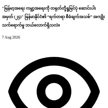
"မြန်မာ့အရေး ကမ္ဘာ့အရေးကို တရုတ်တို့ရှုမြင်ပုံ ဆောင်းပါး
အမှတ် (၂၄)" မြန်မာနိုင်ငံ၏ “ရက်တရာ စီမံချက်အသစ်” အကျိုး
သက်ရောက်မှု ဘယ်လောက်ရှိသလဲ။
7 Aug 2026