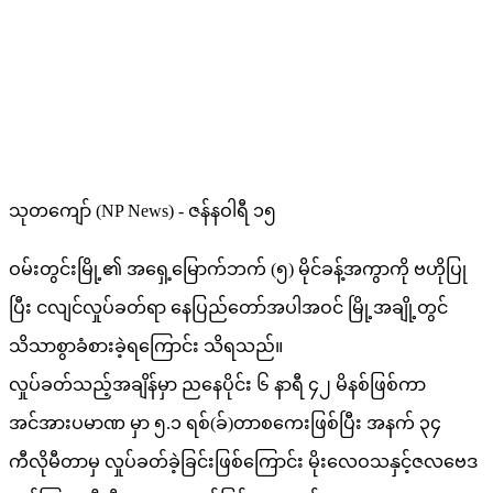
သုတကျော် (NP News) - ဇန်နဝါရီ ၁၅
ဝမ်းတွင်းမြို့၏ အရှေ့မြောက်ဘက် (၅) မိုင်ခန့်အကွာကို ဗဟိုပြု
ပြီး ငလျင်လှုပ်ခတ်ရာ နေပြည်တော်အပါအဝင် မြို့အချို့တွင်
သိသာစွာခံစားခဲ့ရကြောင်း သိရသည်။
လှုပ်ခတ်သည့်အချိန်မှာ ညနေပိုင်း ၆ နာရီ ၄၂ မိနစ်ဖြစ်ကာ
အင်အားပမာဏ မှာ ၅.၁ ရစ်(ခ်)တာစကေးဖြစ်ပြီး အနက် ၃၄
ကီလိုမီတာမှ လှုပ်ခတ်ခဲ့ခြင်းဖြစ်ကြောင်း မိုးလေဝသနှင့်ဇလဗေဒ