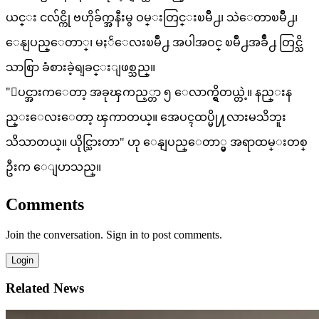
ယင္း ငလ်င္ကို ဗဟိုခ်က္အနီးမွ ဝမ္းတြင္းၿမိဳ႕၊ သဲေတာၿမိဳ႕၊
ေနျပည္ေတာ္၊ မႏၲေလးၿမိဳ႕ အပါအဝင္ ၿမိဳ႕အခ်ိဳ႕ တြင္သိ
သာစြာ ခံစားခဲ့ရျခင္းျဖစ္သည္။
"ျပင္အားက‌ေတာ့ အခုၾကည့္တာ ၅ ေလာက္ရွိတယ္တဲ့။ နည္းန
ည္းေလးေတာ့ ၾကာတယ္။ အေပၚထပ္မို႔လားမသိဘူး
သိသာတယ္။ ယိုင္သြားတာ" ဟု ေနျပည္ေတာ္မွ အရာထမ္းတစ္
ဦးက ေျပာသည္။
Comments
Join the conversation. Sign in to post comments.
Login
Related News