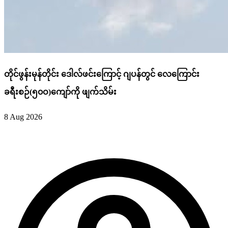
တိုင်ဖွန်းမုန်တိုင်း ဒေါလ်ဖင်းကြောင့် ဂျပန်တွင် လေကြောင်း
ခရီးစဉ်(၅၀ဝ)ကျော်ကို ဖျက်သိမ်း
8 Aug 2026