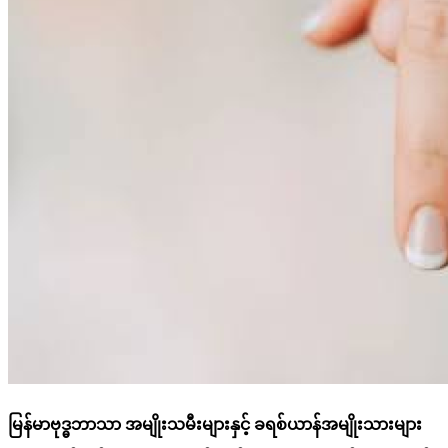
မြန်မာဗုဒ္ဓဘာသာ အမျိုးသမီးများနှင့် ခရစ်ယာန်အမျိုးသားများ