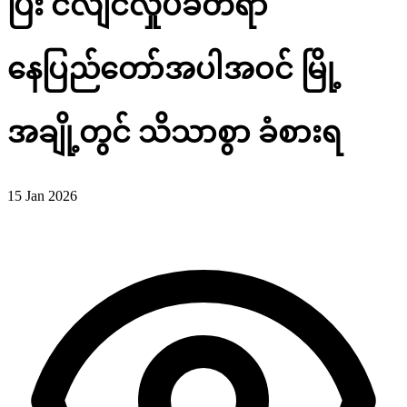
ပြီး ငလျင်လှုပ်ခတ်ရာ
နေပြည်တော်အပါအဝင် မြို့
အချို့တွင် သိသာစွာ ခံစားရ
15 Jan 2026