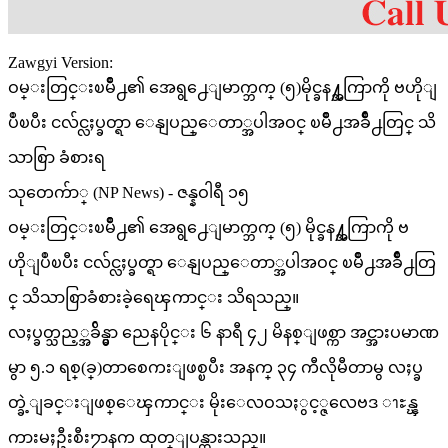
Zawgyi Version:
ဝမ္းတြင္းၿမိဳ႕၏ အေရွ႕ေျမာက္ဘက္ (၅)မိုင္ခန႔္အကြာကို ဗဟိုျ
ပဳၿပီး ငလ်င္လႈပ္ခတ္ရာ ေနျပည္ေတာ္အပါအဝင္ ၿမိဳ႕အခ်ိဳ႕တြင္ သိ
သာစြာ ခံစားရ
သုတေက်ာ္ (NP News) - ဇန္နဝါရီ ၁၅
ဝမ္းတြင္းၿမိဳ႕၏ အေရွ႕ေျမာက္ဘက္ (၅) မိုင္ခန႔္အကြာကို ဗ
ဟိုျပဳၿပီး ငလ်င္လႈပ္ခတ္ရာ ေနျပည္ေတာ္အပါအဝင္ ၿမိဳ႕အခ်ိဳ႕တြ
င္ သိသာစြာခံစားခဲ့ရေၾကာင္း သိရသည္။
လႈပ္ခတ္သည့္အခ်ိန္မွာ ညေနပိုင္း ၆ နာရီ ၄၂ မိနစ္ျဖစ္ကာ အင္အားပမာဏ
မွာ ၅.၁ ရစ္(ခ္)တာစေကးျဖစ္ၿပီး အနက္ ၃၄ ကီလိုမီတာမွ လႈပ္ခ
တ္ခဲ့ျခင္းျဖစ္ေၾကာင္း မိုးေလဝသႏွင့္ဇလေဗဒ ၫႊန္ၾ
ကားမႈဦးစီး႒ာနက ထုတ္ျပန္ထားသည္။