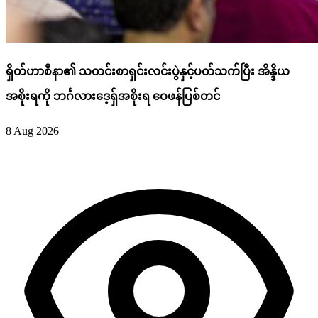
ရှိတ်ဟာစီနာ၏ သတင်းစာရှင်းလင်းပွဲနှင့်ပတ်သက်ပြီး အိန္ဒိယ
အစိုးရကို ဘင်္ဂလားဒေ့ရှ်အစိုးရ ဝေဖန်ပြစ်တင်
8 Aug 2026