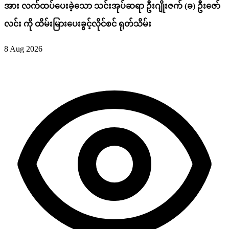
အား လက်ထပ်ပေးခဲ့သော သင်းအုပ်ဆရာ ဦးဂျိုးဇက် (ခ) ဦးဇော်
လင်း ကို ထိမ်းမြားပေးခွင့်လိုင်စင် ရုတ်သိမ်း
8 Aug 2026