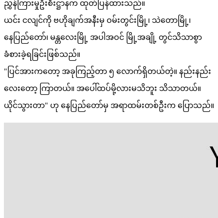
ညွှန်ကြားမှုဦးစီးဋ္ဌာနက ထုတ်ပြန်ထားသည်။
ယင်း ငလျင်ကို ဗဟိုချက်အနီးမှ ဝမ်းတွင်းမြို့၊ သဲတောမြို့၊
နေပြည်တော်၊ မန္တလေးမြို့ အပါအဝင် မြို့အချို့ တွင်သိသာစွာ
ခံစားခဲ့ရခြင်းဖြစ်သည်။
"ပြင်အားက‌တော့ အခုကြည့်တာ ၅ လောက်ရှိတယ်တဲ့။ နည်းနည်း
လေးတော့ ကြာတယ်။ အပေါ်ထပ်မို့လားမသိဘူး သိသာတယ်။
ယိုင်သွားတာ" ဟု နေပြည်တော်မှ အရာထမ်းတစ်ဦးက ပြောသည်။