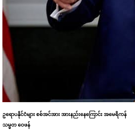
ဥရောပနိုင်ငံများ စစ်အင်အား အားနည်းနေကြောင်း အမေရိကန်
သမ္မတ ဝေဖန်