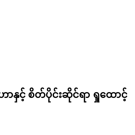
နှင့် စိတ်ပိုင်းဆိုင်ရာ ရှုထောင့်