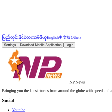
ပြည်တွင်း
နိုင်ငံတကာ
ဗီဒီယို
English
中文版
Others
Settings
Download Mobile Application
Login
NP News
Bringing you the latest stories from around the globe with speed and 
Social
Youtube