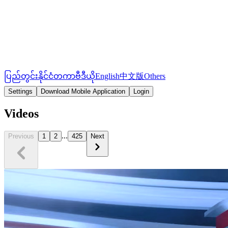
ပြည်တွင်း
နိုင်ငံတကာ
ဗီဒီယို
English
中文版
Others
Settings
Download Mobile Application
Login
Videos
...
Previous
1
2
425
Next