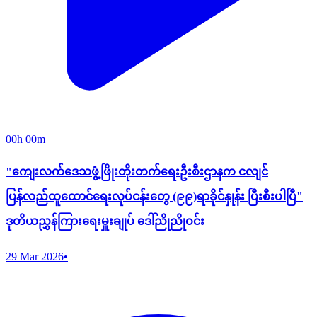
00h 00m
"ကျေးလက်ဒေသဖွံ့ဖြိုးတိုးတက်ရေးဦးစီးဌာနက ငလျင်
ပြန်လည်ထူထောင်ရေးလုပ်ငန်းတွေ (၉၉)ရာခိုင်နှုန်း ပြီးစီးပါပြီ"
ဒုတိယညွှန်ကြားရေးမှူးချုပ် ဒေါ်ညိုညိုဝင်း
29 Mar 2026
•