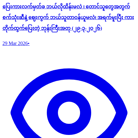
ပြေးကားလက်မှတ်ခ ဘယ်လိုထိန်းမလဲ ၊ တောင်သူတွေအတွက်
စက်သုံးဆီနဲ့ ဈေးကွက် ဘယ်သူတာဝန်ယူမလဲ၊ အရက်မူးပြီး ကား
တိုက်ထွက်ပြေးတဲ့ ဘုန်းကြီးအတု (၂၉-၃-၂ဝ၂၆)
29 Mar 2026
•