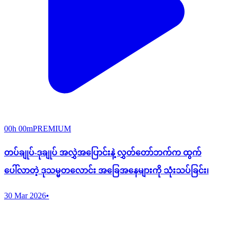
00h 00m
PREMIUM
တပ်ချုပ်-ဒုချုပ် အလွှဲအ​ပြောင်းနဲ့ လွှတ်တော်ဘက်က ထွက်
ပေါ်လာတဲ့ ဒုသမ္မတလောင်း အခြေအနေများကို သုံးသပ်ခြင်း၊
30 Mar 2026
•