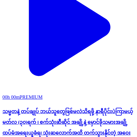
00h 00m
PREMIUM
သမ္မတနဲ့ တပ်ချုပ် ဘယ်သူတွေဖြစ်မလဲသိရဖို့ နာရီပိုင်းပဲကြာမယ့်
မတ်လ (၃၀)ရက် ၊ စက်သုံးဆီဆိုင် အချို့နဲ့ မှောင်ခိုသမားအချို့
ထပ်မံအရေးယူခံရ၊ သုံးဆလောက်အထိ တက်သွားနိုင်တဲ့ အဝေး