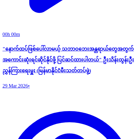
00h 00m
‌‌"နောက်ထပ်ဖြစ်ပေါ်လာမယ့် သဘာဝဘေးအန္တရာယ်တွေအတွက်
အကောင်းဆုံးရင်ဆိုင်နိုင်ဖို့ ပြင်ဆင်ထားပါတယ်" ဦးသိန်းထွန်းဦး
ညွှန်ကြားရေးမှူး (မြန်မာနိုင်ငံမီးသတ်တပ်ဖွဲ့)
29 Mar 2026
•