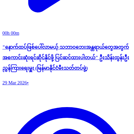
00h 00m
‌‌"နောက်ထပ်ဖြစ်ပေါ်လာမယ့် သဘာဝဘေးအန္တရာယ်တွေအတွက်
အကောင်းဆုံးရင်ဆိုင်နိုင်ဖို့ ပြင်ဆင်ထားပါတယ်" ဦးသိန်းထွန်းဦး
ညွှန်ကြားရေးမှူး (မြန်မာနိုင်ငံမီးသတ်တပ်ဖွဲ့)
29 Mar 2026
•