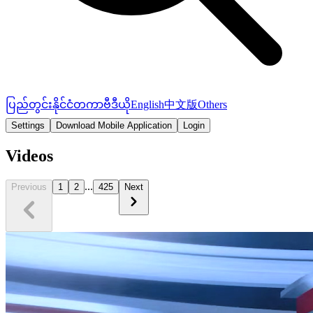
ပြည်တွင်း
နိုင်ငံတကာ
ဗီဒီယို
English
中文版
Others
Settings
Download Mobile Application
Login
Videos
...
Previous
1
2
425
Next