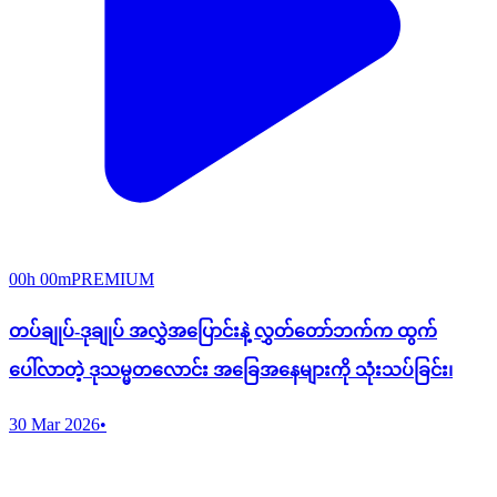
00h 00m
PREMIUM
တပ်ချုပ်-ဒုချုပ် အလွှဲအ​ပြောင်းနဲ့ လွှတ်တော်ဘက်က ထွက်
ပေါ်လာတဲ့ ဒုသမ္မတလောင်း အခြေအနေများကို သုံးသပ်ခြင်း၊
30 Mar 2026
•