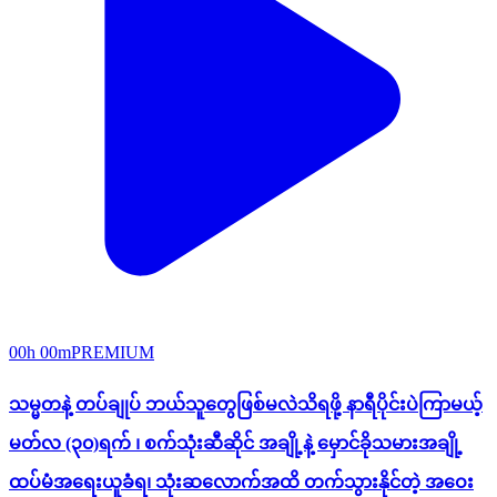
00h 00m
PREMIUM
သမ္မတနဲ့ တပ်ချုပ် ဘယ်သူတွေဖြစ်မလဲသိရဖို့ နာရီပိုင်းပဲကြာမယ့်
မတ်လ (၃၀)ရက် ၊ စက်သုံးဆီဆိုင် အချို့နဲ့ မှောင်ခိုသမားအချို့
ထပ်မံအရေးယူခံရ၊ သုံးဆလောက်အထိ တက်သွားနိုင်တဲ့ အဝေး