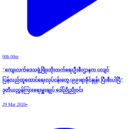
00h 00m
"ကျေးလက်ဒေသဖွံ့ဖြိုးတိုးတက်ရေးဦးစီးဌာနက ငလျင်
ပြန်လည်ထူထောင်ရေးလုပ်ငန်းတွေ (၉၉)ရာခိုင်နှုန်း ပြီးစီးပါပြီ"
ဒုတိယညွှန်ကြားရေးမှူးချုပ် ဒေါ်ညိုညိုဝင်း
29 Mar 2026
•