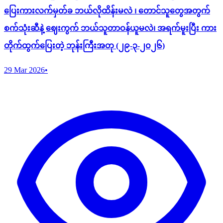
ပြေးကားလက်မှတ်ခ ဘယ်လိုထိန်းမလဲ ၊ တောင်သူတွေအတွက်
စက်သုံးဆီနဲ့ ဈေးကွက် ဘယ်သူတာဝန်ယူမလဲ၊ အရက်မူးပြီး ကား
တိုက်ထွက်ပြေးတဲ့ ဘုန်းကြီးအတု (၂၉-၃-၂ဝ၂၆)
29 Mar 2026
•