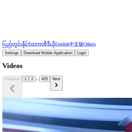
ပြည်တွင်း
နိုင်ငံတကာ
ဗီဒီယို
English
中文版
Others
Settings
Download Mobile Application
Login
Videos
...
Previous
1
2
425
Next