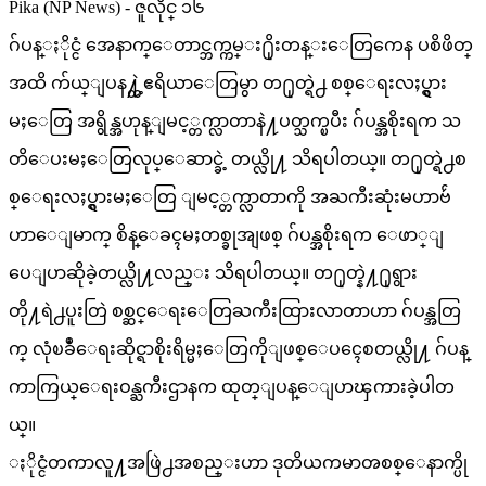
Pika (NP News) - ဇူလိုင္ ၁၆
ဂ်ပန္ႏိုင္ငံ အေနာက္ေတာင္ဘက္ကမ္း႐ိုးတန္းေတြကေန ပစိဖိတ္
အထိ က်ယ္ျပန႔္တဲ့ဧရိယာေတြမွာ တ႐ုတ္ရဲ႕ စစ္ေရးလႈပ္ရွား
မႈေတြ အရွိန္အဟုန္ျမင့္တက္လာတာနဲ႔ပတ္သက္ၿပီး ဂ်ပန္အစိုးရက သ
တိေပးမႈေတြလုပ္ေဆာင္ခဲ့ တယ္လို႔ သိရပါတယ္။ တ႐ုတ္ရဲ႕စ
စ္ေရးလႈပ္ရွားမႈေတြ ျမင့္တက္လာတာကို အႀကီးဆုံးမဟာဗ်ဴ
ဟာေျမာက္ စိန္ေခၚမႈတစ္ခုအျဖစ္ ဂ်ပန္အစိုးရက ေဖာ္ျ
ပေျပာဆိုခဲ့တယ္လို႔လည္း သိရပါတယ္။ တ႐ုတ္နဲ႔႐ုရွား
တို႔ရဲ႕ပူးတြဲ စစ္ဆင္ေရးေတြႀကီးထြားလာတာဟာ ဂ်ပန္အတြ
က္ လုံၿခဳံေရးဆိုင္ရာစိုးရိမ္မႈေတြကိုျဖစ္ေပၚေစတယ္လို႔ ဂ်ပန္
ကာကြယ္ေရးဝန္ႀကီးဌာနက ထုတ္ျပန္ေျပာၾကားခဲ့ပါတ
ယ္။
ႏိုင္ငံတကာလူ႔အဖြဲ႕အစည္းဟာ ဒုတိယကမာၻစစ္ေနာက္ပို