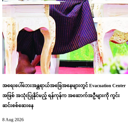
အရေးပေါ်ဘေးအန္တရာယ်အခြေအနေများတွင် Evacuation Center
အဖြစ် အသုံးပြုနိုင်မည့် ရန်ကုန်က အဆောက်အဦများကို ကွင်း
ဆင်းစစ်ဆေးနေ
8 Aug 2026