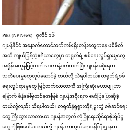
Pika (NP News) - ဇူလိုင် ၁၆
ဂျပန်နိုင်ငံ အနောက်တောင်ဘက်ကမ်းရိုးတန်းတွေကနေ ပစိဖိတ်
အထိ ကျယ်ပြန့်တဲ့ဧရိယာတွေမှာ တရုတ်ရဲ့ စစ်ရေးလှုပ်ရှားမှုတွေ
အရှိန်အဟုန်မြင့်တက်လာတာနဲ့ပတ်သက်ပြီး ဂျပန်အစိုးရက
သတိပေးမှုတွေလုပ်ဆောင်ခဲ့ တယ်လို့ သိရပါတယ်။ တရုတ်ရဲ့စစ်
ရေးလှုပ်ရှားမှုတွေ မြင့်တက်လာတာကို အကြီးဆုံးမဟာဗျူဟာ
မြောက် စိန်ခေါ်မှုတစ်ခုအဖြစ် ဂျပန်အစိုးရက ဖော်ပြပြောဆိုခဲ့
တယ်လို့လည်း သိရပါတယ်။ တရုတ်နဲ့ရုရှားတို့ရဲ့ပူးတွဲ စစ်ဆင်ရေး
တွေကြီးထွားလာတာဟာ ဂျပန်အတွက် လုံခြုံရေးဆိုင်ရာစိုးရိမ်မှု
တွေကိုဖြစ်ပေါ်စေတယ်လို့ ဂျပန် ကာကွယ်ရေးဝန်ကြီးဌာနက