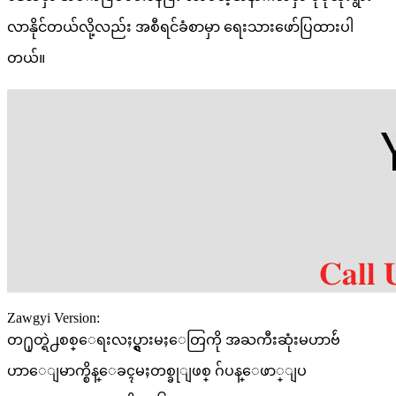
လာနိုင်တယ်လို့လည်း အစီရင်ခံစာမှာ ရေးသားဖော်ပြထားပါ
တယ်။
Zawgyi Version:
တ႐ုတ္ရဲ႕စစ္ေရးလႈပ္ရွားမႈေတြကို အႀကီးဆုံးမဟာဗ်ဴ
ဟာေျမာက္စိန္ေခၚမႈတစ္ခုျဖစ္ ဂ်ပန္ေဖာ္ျပ