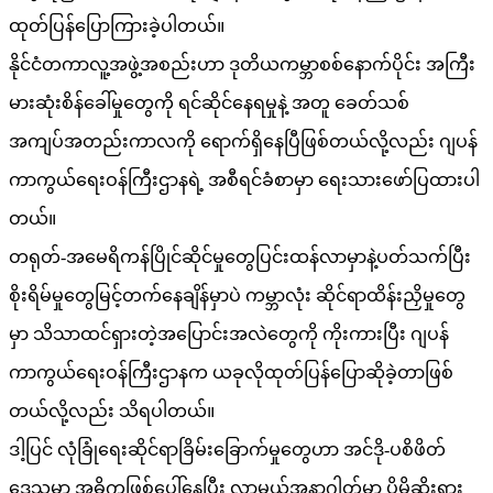
ထုတ်ပြန်ပြောကြားခဲ့ပါတယ်။
နိုင်ငံတကာလူ့အဖွဲ့အစည်းဟာ ဒုတိယကမ္ဘာစစ်နောက်ပိုင်း အကြီး
မားဆုံးစိန်ခေါ်မှုတွေကို ရင်ဆိုင်နေရမှုနဲ့ အတူ ခေတ်သစ်
အကျပ်အတည်းကာလကို ရောက်ရှိနေပြီဖြစ်တယ်လို့လည်း ဂျပန်
ကာကွယ်ရေးဝန်ကြီးဌာနရဲ့ အစီရင်ခံစာမှာ ရေးသားဖော်ပြထားပါ
တယ်။
တရုတ်-အမေရိကန်ပြိုင်ဆိုင်မှုတွေပြင်းထန်လာမှာနဲ့ပတ်သက်ပြီး
စိုးရိမ်မှုတွေမြင့်တက်နေချိန်မှာပဲ ကမ္ဘာလုံး ဆိုင်ရာထိန်းညှိမှုတွေ
မှာ သိသာထင်ရှားတဲ့အပြောင်းအလဲတွေကို ကိုးကားပြီး ဂျပန်
ကာကွယ်ရေးဝန်ကြီးဌာနက ယခုလိုထုတ်ပြန်ပြောဆိုခဲ့တာဖြစ်
တယ်လို့လည်း သိရပါတယ်။
ဒါ့ပြင် လုံခြုံရေးဆိုင်ရာခြိမ်းခြောက်မှုတွေဟာ အင်ဒို-ပစိဖိတ်
ဒေသမှာ အဓိကဖြစ်ပေါ်နေပြီး လာမယ့်အနာဂါတ်မှာ ပိုမိုဆိုးရွား