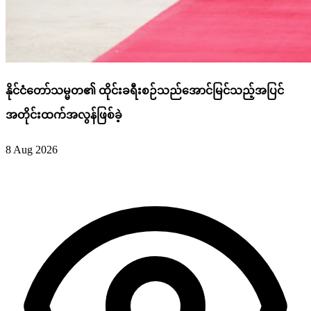
နိုင်ငံတော်သမ္မတ၏ ထိုင်းခရီးစဉ်သည်အောင်မြင်သည့်အပြင်
အတိုင်းထက်အလွန်ဖြစ်ခဲ့
8 Aug 2026