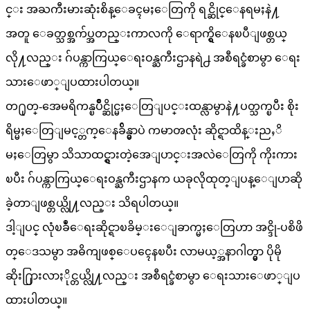
င္း အႀကီးမားဆုံးစိန္ေခၚမႈေတြကို ရင္ဆိုင္ေနရမႈနဲ႔
အတူ ေခတ္သစ္အက်ပ္အတည္းကာလကို ေရာက္ရွိေနၿပီျဖစ္တယ္
လို႔လည္း ဂ်ပန္ကာကြယ္ေရးဝန္ႀကီးဌာနရဲ႕ အစီရင္ခံစာမွာ ေရး
သားေဖာ္ျပထားပါတယ္။
တ႐ုတ္-အေမရိကန္ၿပိဳင္ဆိုင္မႈေတြျပင္းထန္လာမွာနဲ႔ပတ္သက္ၿပီး စိုး
ရိမ္မႈေတြျမင့္တက္ေနခ်ိန္မွာပဲ ကမာၻလုံး ဆိုင္ရာထိန္းညႇိ
မႈေတြမွာ သိသာထင္ရွားတဲ့အေျပာင္းအလဲေတြကို ကိုးကား
ၿပီး ဂ်ပန္ကာကြယ္ေရးဝန္ႀကီးဌာနက ယခုလိုထုတ္ျပန္ေျပာဆို
ခဲ့တာျဖစ္တယ္လို႔လည္း သိရပါတယ္။
ဒါ့ျပင္ လုံၿခဳံေရးဆိုင္ရာၿခိမ္းေျခာက္မႈေတြဟာ အင္ဒို-ပစိဖိ
တ္ေဒသမွာ အဓိကျဖစ္ေပၚေနၿပီး လာမယ့္အနာဂါတ္မွာ ပိုမို
ဆိုး႐ြားလာႏိုင္တယ္လို႔လည္း အစီရင္ခံစာမွာ ေရးသားေဖာ္ျပ
ထားပါတယ္။