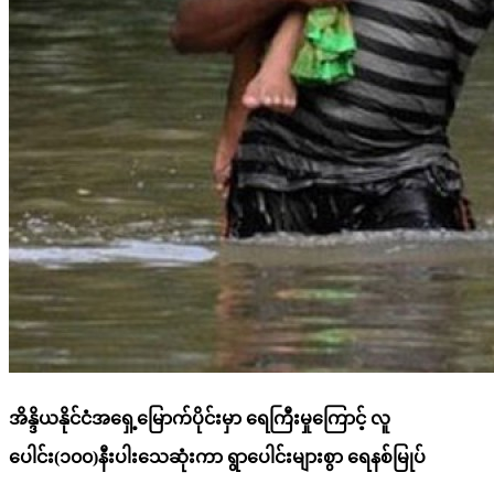
အိန္ဒိယနိုင်ငံအရှေ့မြောက်ပိုင်းမှာ ရေကြီးမှုကြောင့် လူ
ပေါင်း(၁၀၀)နီးပါးသေဆုံးကာ ရွာပေါင်းများစွာ ရေနစ်မြုပ်