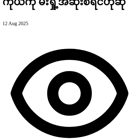
ကိုယ်ကို မီးရှို့အဆုံးစီရင်ဟုဆို
12 Aug 2025