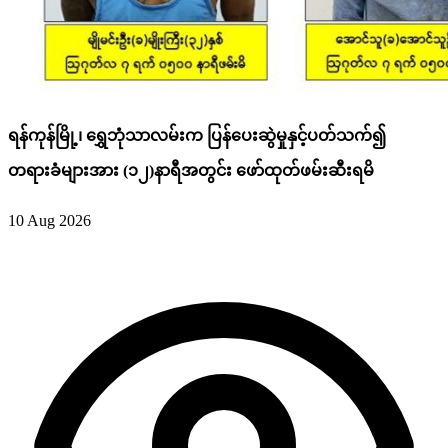
ရန်ကုန်မြို့၊ ရွှေဘုံသာလမ်းက ပြန်ပေးဆွဲမှုနှင့်ပတ်သက်၍
တရားခံများအား (၁၂)နာရီအတွင်း ဖော်ထုတ်ဖမ်းဆီးရမိ
10 Aug 2026