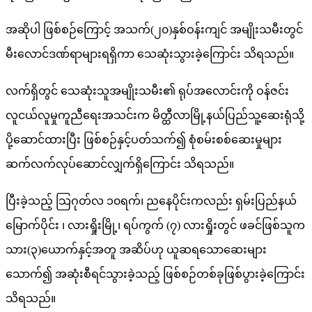
အဆိုပါ ဖြစ်စဉ်ကြောင့် အသက်(၂၀)နှစ်ဝန်းကျင် အမျိုးသမီးတွင်
မီးလောင်ဒဏ်ရာများရရှိကာ သေဆုံးသွားခဲ့ကြောင်း သိရသည်။
လက်ရှိတွင် သေဆုံးသူအမျိုးသမီး၏ ရုပ်အလောင်းကို ဝန်ဇင်း
လူငယ်လူမှုကူညီရေးအသင်းက မိတ္ထီလာမြို့နယ်ပြည်သူ့ဆေးရုံသို့
ပို့ဆောင်ထားပြီး ဖြစ်စဉ်နှင့်ပတ်သက်၍ စုံစမ်းစစ်ဆေးမှုများ
ဆက်လက်လုပ်ဆောင်လျှက်ရှိကြောင်း သိရသည်။
ပြီးခဲ့သည့် သြဂုတ်လ ၁၀ရက်၊ ညနေပိုင်းကလည်း ရှမ်းပြည်နယ်
မြောက်ပိုင်း ၊ လားရှိုးမြို့၊ ရပ်ကွက် (၇) လားရှိုးတွင် ဖခင်ဖြစ်သူက
သား(၃)ယောက်နှင့်အတူ အဆိပ်ဟု ယူဆရသောဆေးများ
သောက်၍ အဆုံးစီရင်သွားခဲ့သည့် ဖြစ်စဉ်တစ်ခုဖြစ်ပွားခဲ့ကြောင်း
သိရသည်။