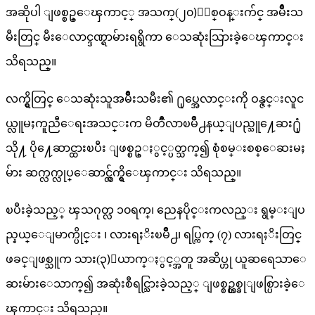
အဆိုပါ ျဖစ္စဥ္ေၾကာင့္ အသက္(၂၀)ႏွစ္ဝန္းက်င္ အမ်ိဳးသ
မီးတြင္ မီးေလာင္ဒဏ္ရာမ်ားရရွိကာ ေသဆုံးသြားခဲ့ေၾကာင္း
သိရသည္။
လက္ရွိတြင္ ေသဆုံးသူအမ်ိဳးသမီး၏ ႐ုပ္အေလာင္းကို ဝန္ဇင္းလူင
ယ္လူမႈကူညီေရးအသင္းက မိတၳီလာၿမိဳ႕နယ္ျပည္သူ႔ေဆး႐ုံ
သို႔ ပို႔ေဆာင္ထားၿပီး ျဖစ္စဥ္ႏွင့္ပတ္သက္၍ စုံစမ္းစစ္ေဆးမႈ
မ်ား ဆက္လက္လုပ္ေဆာင္လွ်က္ရွိေၾကာင္း သိရသည္။
ၿပီးခဲ့သည့္ ၾသဂုတ္လ ၁၀ရက္၊ ညေနပိုင္းကလည္း ရွမ္းျပ
ည္နယ္ေျမာက္ပိုင္း ၊ လားရႈိးၿမိဳ႕၊ ရပ္ကြက္ (၇) လားရႈိးတြင္
ဖခင္ျဖစ္သူက သား(၃)ေယာက္ႏွင့္အတူ အဆိပ္ဟု ယူဆရေသာေ
ဆးမ်ားေသာက္၍ အဆုံးစီရင္သြားခဲ့သည့္ ျဖစ္စဥ္တစ္ခုျဖစ္ပြားခဲ့ေ
ၾကာင္း သိရသည္။