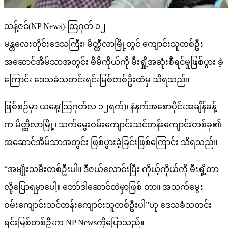
သန့်ဇင်(NP News)-ဩဂုတ် ၁၂
မန္တလေးတိုင်းဒေသကြီး၊ မိတ္ထီလာမြို့တွင် ကျောင်းသူတစ်ဦး
အဆောင်အိမ်သာအတွင်း မိမိကိုယ်ကို မီးရှို့အဆုံးစီရင်မှုဖြစ်ပွား ခဲ့
ကြောင်း ဒေသခံသတင်းရင်းမြစ်တစ်ဦးထံမှ သိရသည်။
ဖြစ်စဉ်မှာ ယနေ့(ဩဂုတ်လ ၁၂ရက်)၊ နံနက်အစောပိုင်းအချိန်ခန့်
က မိတ္ထီလာမြို့၊ သက်မွေးဝမ်းကျောင်းသင်တန်းကျောင်းတစ်ခု၏
အဆောင်အိမ်သာအတွင်း ဖြစ်ပွားခဲ့ခြင်းဖြစ်ကြောင်း သိရသည်။
“အမျိုးသမီးတစ်ဦးပါ။ ဒီဇယ်လောင်းပြီး ကိုယ့်ကိုယ်ကို မီးရှို့တာ
လို့ပြောရမှာပေါ့။ ဘော်ဒါဆောင်ထဲမှာဖြစ် တာ။ အသက်မွေး
ဝမ်းကျောင်းသင်တန်းကျောင်းသူတစ်ဦးပါ”ဟု ဒေသခံသတင်း
ရင်းမြစ်တစ်ဦးက NP Newsကိုပြောသည်။