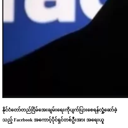
နိုင်ငံတော်တည်ငြိမ်အေးချမ်းရေးကိုပျက်ပြားစေရန်လှုံ့ဆော်ခဲ့
သည့် Facebook အကောင့်ပိုင်ရှင်တစ်ဦးအား အရေးယူ