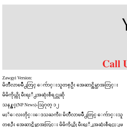
Zawgyi Version:
မိတၳီလာၿမိဳ႕တြင္ ေက်ာင္းသူတစ္ဦး အေဆာင္အိမ္သာအတြင္း
မိမိကိုယ္ကို မီးရႈိ႕အဆုံးစီရင္ဟုဆို
သန႔္ဇင္(NP News)-ဩဂုတ္ ၁၂
မႏၲေလးတိုင္းေဒသႀကီး၊ မိတၳီလာၿမိဳ႕တြင္ ေက်ာင္းသူ
တစ္ဦး အေဆာင္အိမ္သာအတြင္း မိမိကိုယ္ကို မီးရႈိ႕အဆုံးစီရင္မႈျဖ