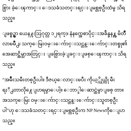
စ္ပြား ခဲ့ေၾကာင္း ေဒသခံသတင္းရင္းျမစ္တစ္ဦးထံမွ သိရ
သည္။
ျဖစ္စဥ္မွာ ယေန႔(ဩဂုတ္လ ၁၂ရက္)၊ နံနက္အေစာပိုင္းအခ်ိန္ခန႔္က မိတၳီ
လာၿမိဳ႕၊ သက္ေမြးဝမ္းေက်ာင္းသင္တန္းေက်ာင္းတစ္ခု၏
အေဆာင္အိမ္သာအတြင္း ျဖစ္ပြားခဲ့ျခင္းျဖစ္ေၾကာင္း သိရ
သည္။
“အမ်ိဳးသမီးတစ္ဦးပါ။ ဒီဇယ္ေလာင္းၿပီး ကိုယ့္ကိုယ္ကို မီး
ရႈိ႕တာလို႔ေျပာရမွာေပါ့။ ေဘာ္ဒါေဆာင္ထဲမွာျဖစ္ တာ။
အသက္ေမြး ဝမ္းေက်ာင္းသင္တန္းေက်ာင္းသူတစ္ဦး
ပါ”ဟု ေဒသခံသတင္းရင္းျမစ္တစ္ဦးက NP Newsကိုေျပာ
သည္။