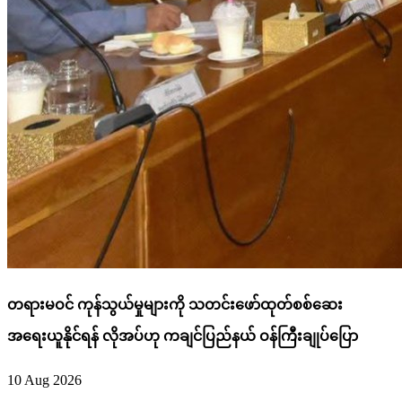
တရားမဝင် ကုန်သွယ်မှုများကို သတင်းဖော်ထုတ်စစ်ဆေး
အရေးယူနိုင်ရန် လိုအပ်ဟု ကချင်ပြည်နယ် ဝန်ကြီးချုပ်ပြော
10 Aug 2026