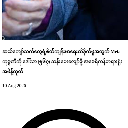
ဆယ်ကျော်သက်တွေရဲ့စိတ်ကျန်းမာရေးထိခိုက်မှုအတွက် Meta
ကုမ္ပဏီကို ဒေါ်လာ (၅၆၇) သန်းပေးလျော်ဖို့ အမေရိကန်တရားရုံး
အမိန့်ထုတ်
10 Aug 2026