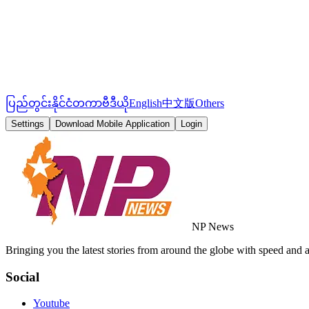
ပြည်တွင်း
နိုင်ငံတကာ
ဗီဒီယို
English
中文版
Others
Settings
Download Mobile Application
Login
NP News
Bringing you the latest stories from around the globe with speed and 
Social
Youtube