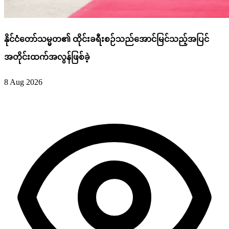
နိုင်ငံတော်သမ္မတ၏ ထိုင်းခရီးစဉ်သည်အောင်မြင်သည့်အပြင်
အတိုင်းထက်အလွန်ဖြစ်ခဲ့
8 Aug 2026