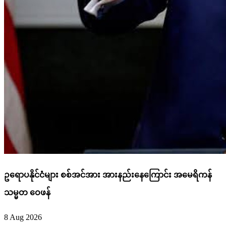
ဥရောပနိုင်ငံများ စစ်အင်အား အားနည်းနေကြောင်း အမေရိကန်
သမ္မတ ဝေဖန်
8 Aug 2026