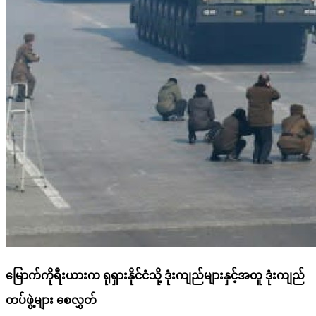
မြောက်ကိုရီးယားက ရုရှားနိုင်ငံသို့ ဒုံးကျည်များနှင့်အတူ ဒုံးကျည်
တပ်ဖွဲ့များ စေလွှတ်