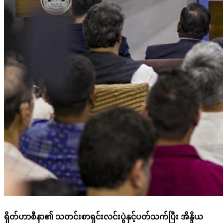
ရှိတ်ဟာစီနာ၏ သတင်းစာရှင်းလင်းပွဲနှင့်ပတ်သက်ပြီး အိန္ဒိယ