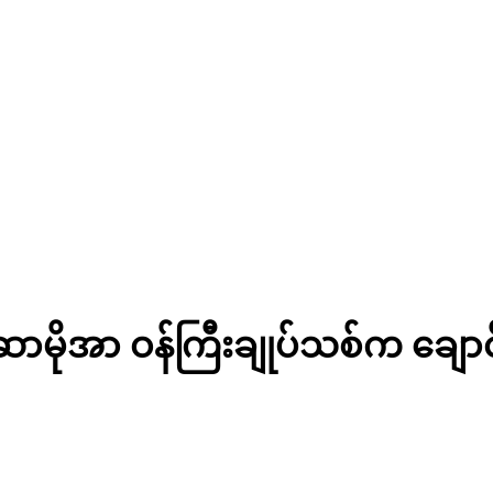
 ဆာမိုအာ ဝန်ကြီးချုပ်သစ်က ချော