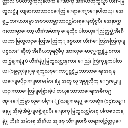
တ္ကာလ ၿဗိတိသွ်ကိုလိုနီလက္ ေအာက္ အိႏၵိယတိုက္ငယ္မွာ ဟိႏၵဴ-မြ
တ္စလင္နဲ႔ တျခားဘာသာဝင္ေတြ ေရာေႏွာေနပါတယ္။ အေ
ရွ႕ ဘဂၤလားမွာ အစၥလာမ္ဘာသာဝင္အမ်ားစုေနထိုင္ၿပီး အေနာက္ဘ
ဂၤလားမွာေတာ့ ဟိႏၵဴအမ်ားစု ေနထိုင္ ပါတယ္။ “လြတ္လပ္တဲ့အိႏၵိ
ယဟာ မြတ္စလင္ေတြအ တြက္ျဖစ္မလား ဟိႏၵဴေတြအတြက္ျ
ဖစ္မလား” ဆိုတဲ့ အိႏၵိယဘုရင္ခံခ်ဳပ္ အားလ္ေမာင့္ဘက္တန္ရဲ႕ စကား
တစ္ခြန္းနဲ႔ပဲ ဟိႏၵဴနဲ႔မြတ္စလင္အၾကား ေသြး ကြဲကုန္ၾကပါတ
ယ္။(၁၉၄၇)ခုႏွစ္ ရက္ဒ္ကလစ္ေကာ္မရွင္ရဲ႕ ဘာသာေရးအရ န
ယ္ေျမပိုင္းျခားမႈမ်ား နဲ႔ အတူ လူ အုပ္စုလိုက္ ေ႐ႊ႕ေျ
ပာင္းတာေတြျဖစ္ပြားခဲ့ပါတယ္။ ဘာသာေရးအဓိက႐ု
ဏ္းေတြမွာ လူေပါင္း (၂)သန္း ခန႔္ ေသဆုံး၊ (၁၄)သန္း
ခန႔္ အိုးမဲ့အိမ္မဲ့ျဖစ္ခဲ့ရၿပီး ေနာက္ မြတ္စလင္အမ်ားစု ပါကစၥတန္
နဲ႔ ဟိႏၵဴ အမ်ားစု အိႏၵိယ အျဖစ္ သီးျခားစီ တရားဝင္လြတ္လပ္ေ