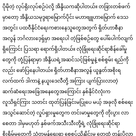
ပိုမိုတဲ့ လုပ်ရိုးလုပ်စဉ်ပဲလို့ အိန္ဒိယကဆိုပါတယ်။ တခြားတစ်ဖက်
မှာတော့ အိန္ဒိယသမုဒ္ဒရာမြောက်ပိုင်း မဟာဗျူဟာမြောက် ဒေသ
အတွင်း ပထဝီနိုင်ငံရေးကစားနေသူတွေအတွက် ရှိတ်ဟာစီနာ
အလွန် ဘင်္ဂလားဒေ့ရှ်မှာ အရေးပါ တဲ့ဖြစ်စဉ်တွေ ပေါ်ပေါက်လျက်
ရှိကြောင်း ပြသရာ ရောက်ရှိပါတယ်။ လုံခြုံရေးဆိုင်ရာစိန်ခေါ်မှု
တွေကို တုံ့ပြန်ရာမှာ အိန္ဒိယရဲ့အဆင်သင့်ဖြစ်မှုနဲ့ စစ်စွမ်း ရည်ကို
လည်း ဖော်ပြနေပါတယ်။ ရှိတ်ဟာစီနာအလွန် ယူနွတ်အစိုးရ
လက်ထက် ဒါကာနဲ့ နယူးဒေလီတို့ အကြား ပျက်ပြားလာတဲ့
ဆက်ဆံရေးအခြေအနေတွေအကြောင်း နှစ်နိုင်ငံလုံးက
လူသိရှင်ကြား သတင်း ထုတ်ပြန်ခြင်းမပြုပေ မယ့် အခုလို စစ်ရေး
အသွင်ဆောင်တဲ့ လှုပ်ရှားမှုတွေက တင်းမာမှုတွေကို တိုးပွား လာ
စေတာ ဒါမှမဟုတ် နှစ်ဖက်အသီးသီးတို့ရဲ့ လုံခြုံရေးဆိုင်ရာ
စိုးရိမ်မှုတွေကို သံတမန်ရေးရာ စေ့စပ်ညှိနှိုင်းမှု တွေထံ တွန်းပို့လာ