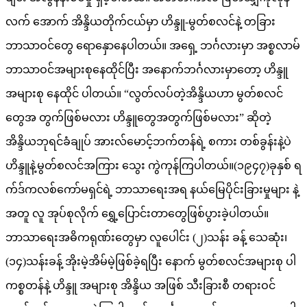
လက် အောက် အိန္ဒိယတိုက်ငယ်မှာ ဟိန္ဒူ-မွတ်စလင်နဲ့ တခြား
ဘာသာဝင်တွေ ရောနှောနေပါတယ်။ အရှေ့ ဘင်္ဂလားမှာ အစ္စလာမ်
ဘာသာဝင်အများစုနေထိုင်ပြီး အနောက်ဘင်္ဂလားမှာတော့ ဟိန္ဒူ
အများစု နေထိုင် ပါတယ်။ “လွတ်လပ်တဲ့အိန္ဒိယဟာ မွတ်စလင်
တွေအ တွက်ဖြစ်မလား ဟိန္ဒူတွေအတွက်ဖြစ်မလား” ဆိုတဲ့
အိန္ဒိယဘုရင်ခံချုပ် အားလ်မောင့်ဘက်တန်ရဲ့ စကား တစ်ခွန်းနဲ့ပဲ
ဟိန္ဒူနဲ့မွတ်စလင်အကြား သွေး ကွဲကုန်ကြပါတယ်။(၁၉၄၇)ခုနှစ် ရ
က်ဒ်ကလစ်ကော်မရှင်ရဲ့ ဘာသာရေးအရ နယ်မြေပိုင်းခြားမှုများ နဲ့
အတူ လူ အုပ်စုလိုက် ရွှေ့ပြောင်းတာတွေဖြစ်ပွားခဲ့ပါတယ်။
ဘာသာရေးအဓိကရုဏ်းတွေမှာ လူပေါင်း (၂)သန်း ခန့် သေဆုံး၊
(၁၄)သန်းခန့် အိုးမဲ့အိမ်မဲ့ဖြစ်ခဲ့ရပြီး နောက် မွတ်စလင်အများစု ပါ
ကစ္စတန်နဲ့ ဟိန္ဒူ အများစု အိန္ဒိယ အဖြစ် သီးခြားစီ တရားဝင်