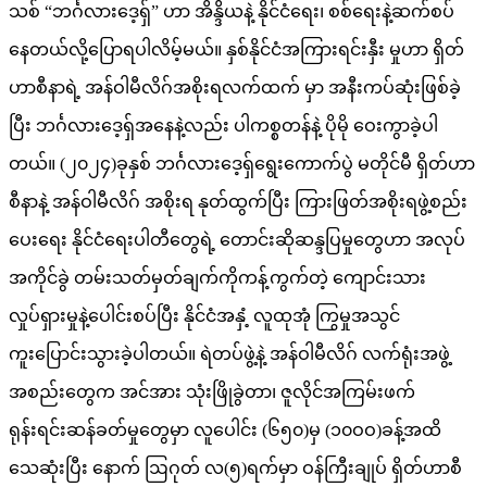
သစ် “ဘင်္ဂလားဒေ့ရှ်” ဟာ အိန္ဒိယနဲ့ နိုင်ငံရေး၊ စစ်ရေးနဲ့ဆက်စပ်
နေတယ်လို့ပြောရပါလိမ့်မယ်။ နှစ်နိုင်ငံအကြားရင်းနှီး မှုဟာ ရှိတ်
ဟာစီနာရဲ့ အန်ဝါမီလိဂ်အစိုးရလက်ထက် မှာ အနီးကပ်ဆုံးဖြစ်ခဲ့
ပြီး ဘင်္ဂလားဒေ့ရှ်အနေနဲ့လည်း ပါကစ္စတန်နဲ့ ပိုမို ဝေးကွာခဲ့ပါ
တယ်။ (၂၀၂၄)ခုနှစ် ဘင်္ဂလားဒေ့ရှ်ရွေးကောက်ပွဲ မတိုင်မီ ရှိတ်ဟာ
စီနာနဲ့ အန်ဝါမီလိဂ် အစိုးရ နုတ်ထွက်ပြီး ကြားဖြတ်အစိုးရဖွဲ့စည်း
ပေးရေး နိုင်ငံရေးပါတီတွေရဲ့ တောင်းဆိုဆန္ဒပြမှုတွေဟာ အလုပ်
အကိုင်ခွဲ တမ်းသတ်မှတ်ချက်ကိုကန့်ကွက်တဲ့ ကျောင်းသား
လှုပ်ရှားမှုနဲ့ပေါင်းစပ်ပြီး နိုင်ငံအနှံ့ လူထုအုံ ကြွမှုအသွင်
ကူးပြောင်းသွားခဲ့ပါတယ်။ ရဲတပ်ဖွဲ့နဲ့ အန်ဝါမီလိဂ် လက်ရုံးအဖွဲ့
အစည်းတွေက အင်အား သုံးဖြိုခွဲတာ၊ ဇူလိုင်အကြမ်းဖက်
ရုန်းရင်းဆန်ခတ်မှုတွေမှာ လူပေါင်း (၆၅၀)မှ (၁၀ဝဝ)ခန့်အထိ
သေဆုံးပြီး နောက် ဩဂုတ် လ(၅)ရက်မှာ ဝန်ကြီးချုပ် ရှိတ်ဟာစီ