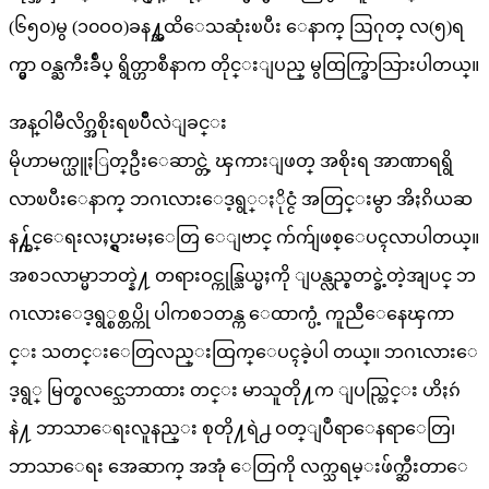
(၆၅၀)မွ (၁၀ဝဝ)ခန႔္အထိေသဆုံးၿပီး ေနာက္ ဩဂုတ္ လ(၅)ရ
က္မွာ ဝန္ႀကီးခ်ဳပ္ ရွိတ္ဟာစီနာက တိုင္းျပည္ မွထြက္ခြာသြားပါတယ္။
အန္ဝါမီလိဂ္အစိုးရၿပိဳလဲျခင္း
မိုဟာမက္ယူႏြတ္ဦးေဆာင္တဲ့ ၾကားျဖတ္ အစိုးရ အာဏာရရွိ
လာၿပီးေနာက္ ဘဂၤလားေဒ့ရွ္ႏိုင္ငံ အတြင္းမွာ အိႏၵိယဆ
န႔္က်င္ေရးလႈပ္ရွားမႈေတြ ေျဗာင္ က်က်ျဖစ္ေပၚလာပါတယ္။
အစၥလာမ္မာဘတ္နဲ႔ တရားဝင္ကုန္သြယ္မႈကို ျပန္လည္စတင္ခဲ့တဲ့အျပင္ ဘ
ဂၤလားေဒ့ရွ္စစ္တပ္ကို ပါကစၥတန္က ေထာက္ပံ့ ကူညီေနေၾကာ
င္း သတင္းေတြလည္းထြက္ေပၚခဲ့ပါ တယ္။ ဘဂၤလားေ
ဒ့ရွ္ မြတ္စလင္သေဘာထား တင္း မာသူတို႔က ျပည္တြင္း ဟိႏၵဴ
နဲ႔ ဘာသာေရးလူနည္း စုတို႔ရဲ႕ ဝတ္ျပဳရာေနရာေတြ၊
ဘာသာေရး အေဆာက္ အအုံ ေတြကို လက္သရမ္းဖ်က္ဆီးတာေ