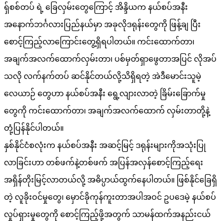
ရှ်စစ်တပ် ရဲ့ ခြေလှမ်းတွေကြောင့် အိန္ဒိယက နယ်စပ်အနီး
အနောက်ဘင်္ဂလားပြည်နယ်မှာ အခုလိုဒရုန်းတွေကို ဖြန့်ချ ပြီး
စောင့်ကြည့်လာကြောင်းတွေ့ရှိရပါတယ်။ ကင်းထောက်တာ၊
အချက်အလက်ထောက်လှမ်းတာ၊ ပစ်မှတ်ရှာဖွေတာအပြင် လိုအပ်
သလို လက်နက်တပ် ဆင်နိုင်တယ်လို့သိရှိရတဲ့ အဲဒီမောင်းသူမဲ့
လေယာဉ် တွေဟာ နယ်စပ်အနီး ရွေ့လျားလာတဲ့ ခြိမ်းခြောက်မှု
တွေကို ကင်းထောက်တာ၊ အချက်အလက်ထောက် လှမ်းတာတို့နဲ့
တုံ့ပြန်နိုင်ပါတယ်။
နှစ်နိုင်ငံစလုံးက နယ်စပ်အနီး အဆင့်မြင့် ဒရုန်းများကိုအသုံးပြု
လာခြင်းဟာ တစ်ဖက်နဲ့တစ်ဖက် အပြန်အလှန်စောင့်ကြည့်ရေး
အရှိန်တိုးမြင့်လာတယ်လို့ အဓိပ္ပာယ်ထွက်နေပါတယ်။ ဖြစ်နိုင်ခြေရှိ
တဲ့ လူခိုးဝင်မှုတွေ၊ မှောင်ခိုကုန်ကူးတာအပါအဝင် ဥပဒေမဲ့ နယ်စပ်
လှုပ်ရှားမှုတွေကို စောင့်ကြည့်ဖို့အတွက် သာမန်ထက်အနည်းငယ်