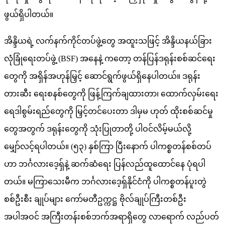
ဖွယ်ရှိပါတယ်။
အိန္ဒိယရဲ့ လက်နက်ကိုင်တပ်ဖွဲ့တွေ အထူးသဖြင့် အိန္ဒိယနယ်ခြား
လုံခြုံရေးတပ်ဖွဲ့ (BSF) အနေနဲ့ ကတော့ တန်ပြန်ဒရုန်းစစ်ဆင်ရေး
တွေကို အရှိန်အဟုန်မြှင့် ဆောင်ရွက်ဖွယ်ရှိနေပါတယ်။ ဒရုန်း
တားဆီး ရေးစနစ်တွေကို ဖြန့်ကြက်ချထားတာ၊ ထောက်လှမ်းရေး
ရေဒါစွမ်းရည်တွေကို မြှင့်တင်ပေးတာ ဒါမှမ ဟုတ် ထိုးစစ်ဆင်မှု
တွေအတွက် ဒရုန်းတွေကို သုံးပြုတာတို့ ပါဝင်လိမ့်မယ်လို့
မျှော်လင့်ရပါတယ်။ (၅၃) နှစ်ကြာ ပြီးနောက် ပါကစ္စတန်စစ်တပ်
ဟာ ဘင်္ဂလားဒေ့ရှ်နဲ့ ဆက်ဆံရေး ပြန်လည်ထူထောင်နေ ပုံရပါ
တယ်။ မကြာသေးမီက ဘင်္ဂလားဒေ့ရှ်နိုင်ငံကို ပါကစ္စတန်ပူးတွဲ
စစ်ဦးစီး ချုပ်များ ကော်မတီဥက္ကဋ္ဌ ဗိုလ်ချုပ်ကြီးတစ်ဦး
အပါအဝင် အကြီးတန်းစစ်ဘက်အရာရှိတွေ လာရောက် လည်ပတ်