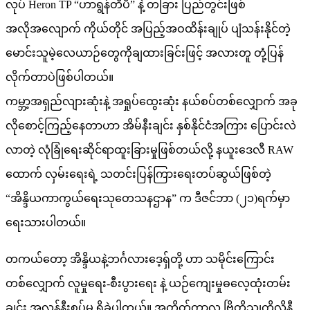
လုပ် Heron TP “ဟာရွန်တီပီ” နဲ့ တခြား ပြည်တွင်းဖြစ်
အလိုအလျောက် ကိုယ်တိုင် အပြည့်အဝထိန်းချုပ် ပျံသန်းနိုင်တဲ့
မောင်းသူမဲ့လေယာဉ်တွေကိုချထားခြင်းဖြင့် အလားတူ တုံ့ပြန်
လိုက်တာပဲဖြစ်ပါတယ်။
ကမ္ဘာ့အရှည်လျားဆုံးနဲ့ အရှုပ်ထွေးဆုံး နယ်စပ်တစ်လျှောက် အခု
လိုစောင့်ကြည့်နေတာဟာ အိမ်နီးချင်း နှစ်နိုင်ငံအကြား ပြောင်းလဲ
လာတဲ့ လုံခြုံရေးဆိုင်ရာထူးခြားမှုဖြစ်တယ်လို့ နယူးဒေလီ RAW
ထောက် လှမ်းရေးရဲ့ သတင်းပြန်ကြားရေးတပ်ဆွယ်ဖြစ်တဲ့
“အိန္ဒိယကာကွယ်ရေးသုတေသနဌာန” က ဒီဇင်ဘာ (၂၁)ရက်မှာ
ရေးသားပါတယ်။
တကယ်တော့ အိန္ဒိယနဲ့ဘင်္ဂလားဒေ့ရှ်တို့ ဟာ သမိုင်းကြောင်း
တစ်လျှောက် လူမှုရေး-စီးပွားရေး နဲ့ ယဉ်ကျေးမှုဓလေ့ထုံးတမ်း
ချင်း အလွန်နီးစပ်မှု ရှိခဲ့ပါတယ်။ အတိတ်ကာလ ဗြိတိသျှကိုလိုနီ