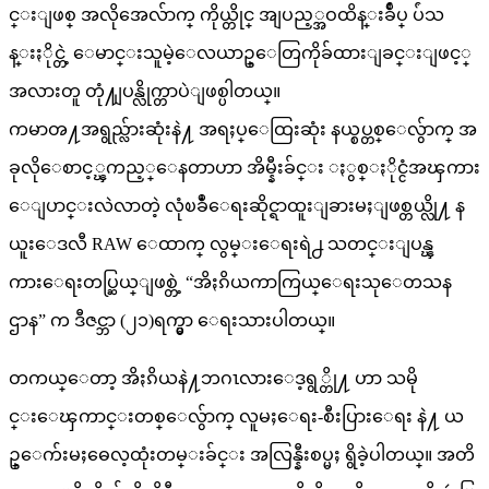
င္းျဖစ္ အလိုအေလ်ာက္ ကိုယ္တိုင္ အျပည့္အဝထိန္းခ်ဳပ္ ပ်ံသ
န္းႏိုင္တဲ့ ေမာင္းသူမဲ့ေလယာဥ္ေတြကိုခ်ထားျခင္းျဖင့္
အလားတူ တုံ႔ျပန္လိုက္တာပဲျဖစ္ပါတယ္။
ကမာၻ႔အရွည္လ်ားဆုံးနဲ႔ အရႈပ္ေထြးဆုံး နယ္စပ္တစ္ေလွ်ာက္ အ
ခုလိုေစာင့္ၾကည့္ေနတာဟာ အိမ္နီးခ်င္း ႏွစ္ႏိုင္ငံအၾကား
ေျပာင္းလဲလာတဲ့ လုံၿခဳံေရးဆိုင္ရာထူးျခားမႈျဖစ္တယ္လို႔ န
ယူးေဒလီ RAW ေထာက္ လွမ္းေရးရဲ႕ သတင္းျပန္ၾ
ကားေရးတပ္ဆြယ္ျဖစ္တဲ့ “အိႏၵိယကာကြယ္ေရးသုေတသန
ဌာန” က ဒီဇင္ဘာ (၂၁)ရက္မွာ ေရးသားပါတယ္။
တကယ္ေတာ့ အိႏၵိယနဲ႔ဘဂၤလားေဒ့ရွ္တို႔ ဟာ သမို
င္းေၾကာင္းတစ္ေလွ်ာက္ လူမႈေရး-စီးပြားေရး နဲ႔ ယ
ဥ္ေက်းမႈဓေလ့ထုံးတမ္းခ်င္း အလြန္နီးစပ္မႈ ရွိခဲ့ပါတယ္။ အတိ