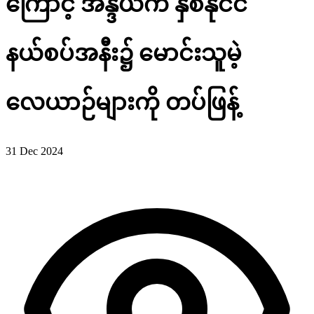
ကြောင့် အိန္ဒိယက နှစ်နိုင်ငံ
နယ်စပ်အနီး၌ မောင်းသူမဲ့
လေယာဉ်များကို တပ်ဖြန့်
31 Dec 2024