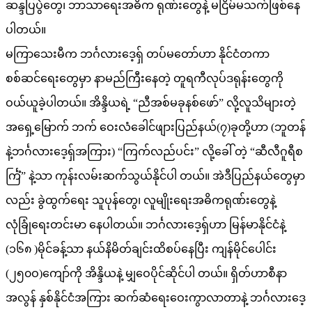
ဆန္ဒပြပွဲတွေ၊ ဘာသာရေးအဓိက ရုဏ်းတွေနဲ့ မငြိမ်မသက်ဖြစ်နေ
ပါတယ်။
မကြာသေးမီက ဘင်္ဂလားဒေ့ရှ် တပ်မတော်ဟာ နိုင်ငံတကာ
စစ်ဆင်ရေးတွေမှာ နာမည်ကြီးနေတဲ့ တူရကီလုပ်ဒရုန်းတွေကို
ဝယ်ယူခဲ့ပါတယ်။ အိန္ဒိယရဲ့ “ညီအစ်မခုနစ်ဖော်” လို့လူသိများတဲ့
အရှေ့မြောက် ဘက် ဝေးလံခေါင်ဖျားပြည်နယ်(၇)ခုတို့ဟာ (ဘူတန်
နဲ့ဘင်္ဂလားဒေ့ရှ်အကြား) “ကြက်လည်ပင်း” လို့ခေါ် တဲ့ “ဆီလီဂူရီစ
င်္ကြံ” နဲ့သာ ကုန်းလမ်းဆက်သွယ်နိုင်ပါ တယ်။ အဲဒီပြည်နယ်တွေမှာ
လည်း ခွဲထွက်ရေး သူပုန်တွေ၊ လူမျိုးရေးအဓိကရုဏ်းတွေနဲ့
လုံခြုံရေးတင်းမာ နေပါတယ်။ ဘင်္ဂလားဒေ့ရှ်ဟာ မြန်မာနိုင်ငံနဲ့
(၁၆၈ )မိုင်ခန့်သာ နယ်နိမိတ်ချင်းထိစပ်နေပြီး ကျန်မိုင်ပေါင်း
(၂၅၀ဝ)ကျော်ကို အိန္ဒိယနဲ့ မျှဝေပိုင်ဆိုင်ပါ တယ်။ ရှိတ်ဟာစီနာ
အလွန် နှစ်နိုင်ငံအကြား ဆက်ဆံရေးဝေးကွာလာတာနဲ့ ဘင်္ဂလားဒေ့