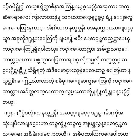
မွ်ေဝပိုင္ဆိုင္ပါ တယ္။ ရွိတ္ဟာစီနာအလြန္ ႏွစ္ႏိုင္ငံအၾကား ဆက္
ဆံေရးေဝးကြာလာတာနဲ႔ ဘဂၤလားေဒ့ရွ္စစ္တပ္ ရဲ႕ ေျခလွ
မ္းေတြေၾကာင့္ အိႏၵိယက နယ္စပ္အနီး အေနာက္ဘဂၤလားျပည္န
ယ္မွာ အခုလိုဒ႐ုန္းေတြကို ျဖန႔္ခ် ၿပီး ေစာင့္ၾကည့္လာေၾ
ကာင္းေတြ႕ရွိရပါတယ္။ ကင္းေထာက္တာ၊ အခ်က္အလက္ေ
ထာက္လွမ္းတာ၊ ပစ္မွတ္ရွာေဖြတာအျပင္ လိုအပ္သလို လက္နက္တပ္ ဆ
င္ႏိုင္တယ္လို႔သိရွိရတဲ့ အဲဒီေမာင္းသူမဲ့ေလယာဥ္ ေတြဟာ န
ယ္စပ္အနီး ေ႐ြ႕လ်ားလာတဲ့ ၿခိမ္းေျခာက္မႈေတြကို ကင္းေ
ထာက္တာ၊ အခ်က္အလက္ေထာက္ လွမ္းတာတို႔နဲ႔တုံ႔ျပန္ႏိုင္ပါ
တယ္။
ႏွစ္ႏိုင္ငံစလုံးက နယ္စပ္အနီး အဆင့္ျမင့္ ဒ႐ုန္းမ်ားကိုအ
သုံးျပဳလာျခင္းဟာ တစ္ဖက္နဲ႔တစ္ဖက္ အျပန္အလွန္ေစာင့္ၾက
ည့္ေရး အရွိန္တိုးျမင့္လာတယ္လို႔ အဓိပၸာယ္ထြက္ေနပါတယ္။