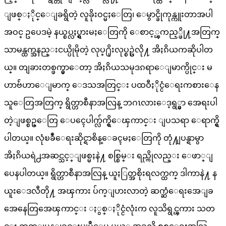
ျဖစ္ႏိုင္ေျခရွိတဲ့ လူခိုးဝင္မႈေတြ၊ ေမွာင္ခိုကုန္ကူးတာအပါ
အဝင္ ဥပေဒမဲ့ နယ္စပ္လႈပ္ရွားမႈေတြကို ေစာင့္ၾကည့္ဖို႔အတြက္
သာမန္ထက္အနည္းငယ္ပိုမိုတဲ့ လုပ္႐ိုးလုပ္စဥ္ပဲလို႔ အိႏၵိယကဆိုပါတ
ယ္။ တျခားတစ္ဖက္မွာေတာ့ အိႏၵိယသမုဒၵရာေျမာက္ပိုင္း မ
ဟာဗ်ဴဟာေျမာက္ ေဒသအတြင္း ပထဝီႏိုင္ငံေရးကစားေန
သူေတြအတြက္ ရွိတ္ဟာစီနာအလြန္ ဘဂၤလားေဒ့ရွ္မွာ အေရးပါ
တဲ့ျဖစ္စဥ္ေတြ ေပၚေပါက္လ်က္ရွိေၾကာင္း ျပသရာ ေရာက္ရွိ
ပါတယ္။ လုံၿခဳံေရးဆိုင္ရာစိန္ေခၚမႈေတြကို တုံ႔ျပန္ရာမွာ
အိႏၵိယရဲ႕အဆင္သင့္ျဖစ္မႈနဲ႔ စစ္စြမ္း ရည္ကိုလည္း ေဖာ္ျ
ပေနပါတယ္။ ရွိတ္ဟာစီနာအလြန္ ယူႏြတ္အစိုးရလက္ထက္ ဒါကာနဲ႔ န
ယူးေဒလီတို႔ အၾကား ပ်က္ျပားလာတဲ့ ဆက္ဆံေရးအေျခ
အေနေတြအေၾကာင္း ႏွစ္ႏိုင္ငံလုံးက လူသိရွင္ၾကား သတ