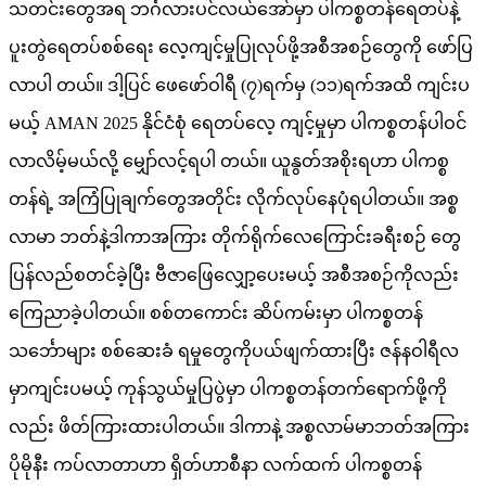
သတင်းတွေအရ ဘင်္ဂလားပင်လယ်အော်မှာ ပါကစ္စတန်ရေတပ်နဲ့
ပူးတွဲရေတပ်စစ်ရေး လေ့ကျင့်မှုပြုလုပ်ဖို့အစီအစဉ်တွေကို ဖော်ပြ
လာပါ တယ်။ ဒါ့ပြင် ဖေဖော်ဝါရီ (၇)ရက်မှ (၁၁)ရက်အထိ ကျင်းပ
မယ့် AMAN 2025 နိုင်ငံစုံ ရေတပ်လေ့ ကျင့်မှုမှာ ပါကစ္စတန်ပါဝင်
လာလိမ့်မယ်လို့ မျှော်လင့်ရပါ တယ်။ ယူနွတ်အစိုးရဟာ ပါကစ္စ
တန်ရဲ့ အကြံပြုချက်တွေအတိုင်း လိုက်လုပ်နေပုံရပါတယ်။ အစ္စ
လာမာ ဘတ်နဲ့ဒါကာအကြား တိုက်ရိုက်လေကြောင်းခရီးစဉ် တွေ
ပြန်လည်စတင်ခဲ့ပြီး ဗီဇာဖြေလျှော့ပေးမယ့် အစီအစဉ်ကိုလည်း
ကြေညာခဲ့ပါတယ်။ စစ်တကောင်း ဆိပ်ကမ်းမှာ ပါကစ္စတန်
သင်္ဘောများ စစ်ဆေးခံ ရမှုတွေကိုပယ်ဖျက်ထားပြီး ဇန်နဝါရီလ
မှာကျင်းပမယ့် ကုန်သွယ်မှုပြပွဲမှာ ပါကစ္စတန်တက်ရောက်ဖို့ကို
လည်း ဖိတ်ကြားထားပါတယ်။ ဒါကာနဲ့ အစ္စလာမ်မာဘတ်အကြား
ပိုမိုနီး ကပ်လာတာဟာ ရှိတ်ဟာစီနာ လက်ထက် ပါကစ္စတန်