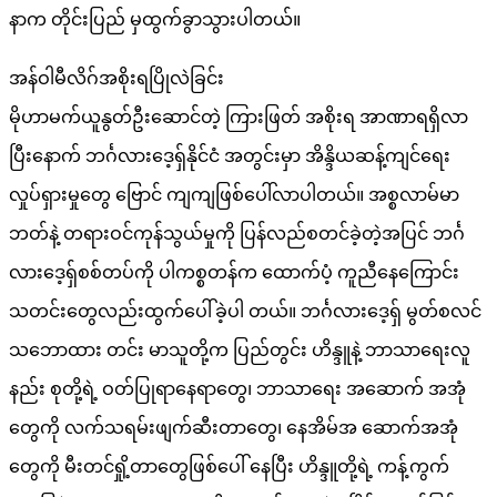
နာက တိုင်းပြည် မှထွက်ခွာသွားပါတယ်။
အန်ဝါမီလိဂ်အစိုးရပြိုလဲခြင်း
မိုဟာမက်ယူနွတ်ဦးဆောင်တဲ့ ကြားဖြတ် အစိုးရ အာဏာရရှိလာ
ပြီးနောက် ဘင်္ဂလားဒေ့ရှ်နိုင်ငံ အတွင်းမှာ အိန္ဒိယဆန့်ကျင်ရေး
လှုပ်ရှားမှုတွေ ဗြောင် ကျကျဖြစ်ပေါ်လာပါတယ်။ အစ္စလာမ်မာ
ဘတ်နဲ့ တရားဝင်ကုန်သွယ်မှုကို ပြန်လည်စတင်ခဲ့တဲ့အပြင် ဘင်္ဂ
လားဒေ့ရှ်စစ်တပ်ကို ပါကစ္စတန်က ထောက်ပံ့ ကူညီနေကြောင်း
သတင်းတွေလည်းထွက်ပေါ်ခဲ့ပါ တယ်။ ဘင်္ဂလားဒေ့ရှ် မွတ်စလင်
သဘောထား တင်း မာသူတို့က ပြည်တွင်း ဟိန္ဒူနဲ့ ဘာသာရေးလူ
နည်း စုတို့ရဲ့ ဝတ်ပြုရာနေရာတွေ၊ ဘာသာရေး အဆောက် အအုံ
တွေကို လက်သရမ်းဖျက်ဆီးတာတွေ၊ နေအိမ်အ ဆောက်အအုံ
တွေကို မီးတင်ရှို့တာတွေဖြစ်ပေါ် နေပြီး ဟိန္ဒူတို့ရဲ့ ကန့်ကွက်