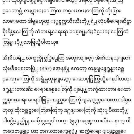
င္း ထုတ္ျပန္ျခင္းမျပဳေပ မယ့္ အခုလို စစ္ေရးအသြ
င္ေဆာင္တဲ့ လႈပ္ရွားမႈေတြက တင္းမာမႈေတြကို တိုးပြား
လာေစတာ ဒါမွမဟုတ္ ႏွစ္ဖက္အသီးသီးတို႔ရဲ႕ လုံၿခဳံေရးဆိုင္ရာ
စိုးရိမ္မႈေတြကို သံတမန္ေရးရာ ေစ့စပ္ညႇိႏႈိင္းမႈ ေတြထံ
တြန္းပို႔လာဖြယ္ရွိပါတယ္။
အိႏၵိယရဲ႕ လက္နက္ကိုင္တပ္ဖြဲ႕ေတြ အထူးသျဖင့္ အိႏၵိယနယ္ျခား
လုံၿခဳံေရးတပ္ဖြဲ႕ (BSF) အေနနဲ႔ ကေတာ့ တန္ျပန္ဒ႐ုန္းစစ္ဆ
င္ေရးေတြကို အရွိန္အဟုန္ျမႇင့္ ေဆာင္႐ြက္ဖြယ္ရွိေနပါတယ္။
ဒ႐ုန္းတားဆီး ေရးစနစ္ေတြကို ျဖန႔္ၾကက္ခ်ထားတာ၊ ေထာ
က္လွမ္းေရး ေရဒါစြမ္းရည္ေတြကို ျမႇင့္တင္ေပးတာ ဒါမွမ
ဟုတ္ ထိုးစစ္ဆင္မႈေတြအတြက္ ဒ႐ုန္းေတြကို သုံးျပဳတာတို႔
ပါဝင္လိမ့္မယ္လို႔ ေမွ်ာ္လင့္ရပါတယ္။ (၅၃) ႏွစ္ၾကာ ၿပီးေနာက္ ပါ
ကစၥတန္စစ္တပ္ ဟာ ဘဂၤလားေဒ့ရွ္နဲ႔ ဆက္ဆံေရး ျပန္လည္ထူေ