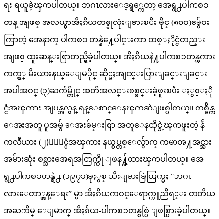
ရး ရယူခဲ့ၾကပါတယ္။ ဘဂၤလားေဒ့ရွ္ကေတာ့ အေရွ႕ပါကစၥ
တန္ အျဖစ္ အလယ္မွာအိႏၵိယတစ္ခုလုံးျခားၿပီး မိုင္ (၈၀ဝ)မွ်ေဝး
ကြာတဲ့ အေနာက္ ပါကစၥ တန္နဲ႔ေပါင္းကာ တစ္ႏိုင္ငံတည္း
အျဖစ္ ထူးဆန္းစြာတည္ရွိခဲ့ပါတယ္။ အိႏၵိယနဲ႔ပါကစၥတန္ၾကား
ကက္ရွ္ မီးယားနယ္ေျမပိုင္ ဆိုင္မႈအျငင္းပြားျခင္းျခင္း
အပါအဝင္ (၃)ႀကိမ္တိုင္ အတိအလင္းစစ္ခင္းခဲ့ဖူးၿပီး ႏွစ္ႏို
င္ငံအၾကား အျပန္အလွန္ ရန္ေစာင္ေနၾကဆဲျဖစ္ပါတယ္။ တစ္ခ်ိန္က
ေအးအတူ ပူအမွ် ေအးခ်မ္းစြာ အတူေနထိုင္ခဲ့ၾကဖူးတဲ့ န်ဴ
ကလီယား (၂)ႏိုင္ငံအၾကား နယ္စပ္တစ္ေလွ်ာက္ ကမာၻ႔အင္အား
အမ်ားဆုံး စစ္သားအေရအတြက္ကို ျဖန႔္ခ်ထားၾကပါတယ္။ အေ
ရွ႕ပါကစၥတန္ရဲ႕ (၁၉၇၁)ခုႏွစ္ သီးျခားခြဲထြက္မႈ “ဘဂၤ
လားေတာ္လွန္ေရး” မွာ အိႏၵိယကဝင္ေရာက္ကူညီရင္း တတိယ
အႀကိမ္ ေျမာက္ အိႏၵိယ-ပါကစၥတန္စစ္ပြဲ ျဖစ္ပြားခဲ့ပါတယ္။