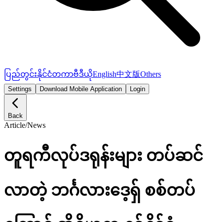
ပြည်တွင်း
နိုင်ငံတကာ
ဗီဒီယို
English
中文版
Others
Settings
Download Mobile Application
Login
Back
Article
/
News
တူရကီလုပ်ဒရုန်းများ တပ်ဆင်
လာတဲ့ ဘင်္ဂလားဒေ့ရှ် စစ်တပ်