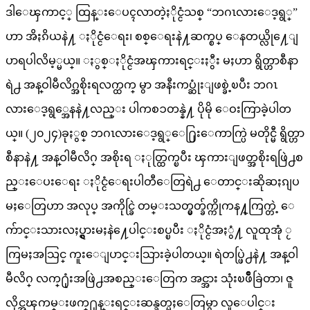
ဒါေၾကာင့္ ထြန္းေပၚလာတဲ့ႏိုင္ငံသစ္ “ဘဂၤလားေဒ့ရွ္”
ဟာ အိႏၵိယနဲ႔ ႏိုင္ငံေရး၊ စစ္ေရးနဲ႔ဆက္စပ္ ေနတယ္လို႔ေျ
ပာရပါလိမ့္မယ္။ ႏွစ္ႏိုင္ငံအၾကားရင္းႏွီး မႈဟာ ရွိတ္ဟာစီနာ
ရဲ႕ အန္ဝါမီလိဂ္အစိုးရလက္ထက္ မွာ အနီးကပ္ဆုံးျဖစ္ခဲ့ၿပီး ဘဂၤ
လားေဒ့ရွ္အေနနဲ႔လည္း ပါကစၥတန္နဲ႔ ပိုမို ေဝးကြာခဲ့ပါတ
ယ္။ (၂၀၂၄)ခုႏွစ္ ဘဂၤလားေဒ့ရွ္ေ႐ြးေကာက္ပြဲ မတိုင္မီ ရွိတ္ဟာ
စီနာနဲ႔ အန္ဝါမီလိဂ္ အစိုးရ ႏုတ္ထြက္ၿပီး ၾကားျဖတ္အစိုးရဖြဲ႕စ
ည္းေပးေရး ႏိုင္ငံေရးပါတီေတြရဲ႕ ေတာင္းဆိုဆႏၵျပ
မႈေတြဟာ အလုပ္ အကိုင္ခြဲ တမ္းသတ္မွတ္ခ်က္ကိုကန႔္ကြက္တဲ့ ေ
က်ာင္းသားလႈပ္ရွားမႈနဲ႔ေပါင္းစပ္ၿပီး ႏိုင္ငံအႏွံ႔ လူထုအုံ ႂ
ကြမႈအသြင္ ကူးေျပာင္းသြားခဲ့ပါတယ္။ ရဲတပ္ဖြဲ႕နဲ႔ အန္ဝါ
မီလိဂ္ လက္႐ုံးအဖြဲ႕အစည္းေတြက အင္အား သုံးၿဖိဳခြဲတာ၊ ဇူ
လိုင္အၾကမ္းဖက္႐ုန္းရင္းဆန္ခတ္မႈေတြမွာ လူေပါင္း