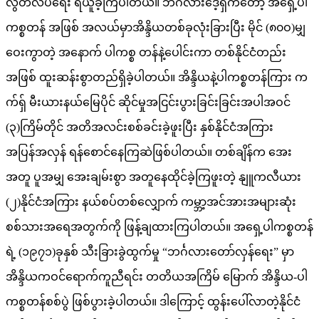
လွတ်လပ်ရေး ရယူခဲ့ကြပါတယ်။ ဘင်္ဂလားဒေ့ရှ်ကတော့ အရှေ့ပါ
ကစ္စတန် အဖြစ် အလယ်မှာအိန္ဒိယတစ်ခုလုံးခြားပြီး မိုင် (၈၀ဝ)မျှ
ဝေးကွာတဲ့ အနောက် ပါကစ္စ တန်နဲ့ပေါင်းကာ တစ်နိုင်ငံတည်း
အဖြစ် ထူးဆန်းစွာတည်ရှိခဲ့ပါတယ်။ အိန္ဒိယနဲ့ပါကစ္စတန်ကြား က
က်ရှ် မီးယားနယ်မြေပိုင် ဆိုင်မှုအငြင်းပွားခြင်းခြင်းအပါအဝင်
(၃)ကြိမ်တိုင် အတိအလင်းစစ်ခင်းခဲ့ဖူးပြီး နှစ်နိုင်ငံအကြား
အပြန်အလှန် ရန်စောင်နေကြဆဲဖြစ်ပါတယ်။ တစ်ချိန်က အေး
အတူ ပူအမျှ အေးချမ်းစွာ အတူနေထိုင်ခဲ့ကြဖူးတဲ့ နျူကလီယား
(၂)နိုင်ငံအကြား နယ်စပ်တစ်လျှောက် ကမ္ဘာ့အင်အားအများဆုံး
စစ်သားအရေအတွက်ကို ဖြန့်ချထားကြပါတယ်။ အရှေ့ပါကစ္စတန်
ရဲ့ (၁၉၇၁)ခုနှစ် သီးခြားခွဲထွက်မှု “ဘင်္ဂလားတော်လှန်ရေး” မှာ
အိန္ဒိယကဝင်ရောက်ကူညီရင်း တတိယအကြိမ် မြောက် အိန္ဒိယ-ပါ
ကစ္စတန်စစ်ပွဲ ဖြစ်ပွားခဲ့ပါတယ်။ ဒါကြောင့် ထွန်းပေါ်လာတဲ့နိုင်ငံ