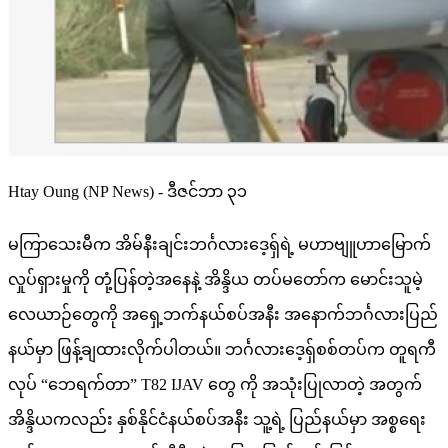
Htay Oung (NP News) - ဒီဇင်ဘာ ၃၁
မကြာသေးမီက အိမ်နီးချင်းဘင်္ဂလားဒေ့ရှ်ရဲ့ မဟာဗျူဟာမြောက်
လှုပ်ရှားမှုကို တုံ့ပြန်တဲ့အနေနဲ့ အိန္ဒိယ တပ်မတော်က မောင်းသူမဲ့
လေယာဉ်တွေကို အရှေ့ဘက်နယ်စပ်အနီး အနောက်ဘင်္ဂလားပြည်
နယ်မှာ ဖြန့်ချထားလိုက်ပါတယ်။ ဘင်္ဂလားဒေ့ရှ်စစ်တပ်က တူရကီ
လုပ် “ဘေရက်တာ” T82 IJAV တွေ ကို အသုံးပြုလာတဲ့ အတွက်
အိန္ဒိယကလည်း နှစ်နိုင်ငံနယ်စပ်အနီး သူ့ရဲ့ ပြည်နယ်မှာ အစ္စရေး