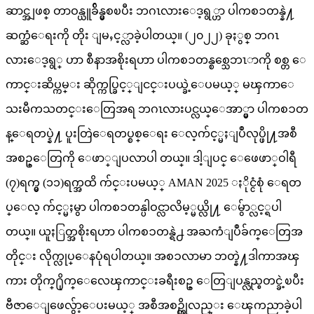
ဆာင္အျဖစ္ တာဝန္ယူခ်ိန္မွစၿပီး ဘဂၤလားေဒ့ရွ္ဟာ ပါကစၥတန္နဲ႔
ဆက္ဆံေရးကို တိုး ျမႇင့္လာခဲ့ပါတယ္။ (၂၀၂၂) ခုႏွစ္ ဘဂၤ
လားေဒ့ရွ္ ဟာ စီနာအစိုးရဟာ ပါကစၥတန္စစ္သေဘၤာကို စစ္တ ေ
ကာင္းဆိပ္ကမ္း ဆိုက္ကပ္ခြင့္ျငင္းပယ္ခဲ့ေပမယ့္ မၾကာေ
သးမီကသတင္းေတြအရ ဘဂၤလားပင္လယ္ေအာ္မွာ ပါကစၥတ
န္ေရတပ္နဲ႔ ပူးတြဲေရတပ္စစ္ေရး ေလ့က်င့္မႈျပဳလုပ္ဖို႔အစီ
အစဥ္ေတြကို ေဖာ္ျပလာပါ တယ္။ ဒါ့ျပင္ ေဖေဖာ္ဝါရီ
(၇)ရက္မွ (၁၁)ရက္အထိ က်င္းပမယ့္ AMAN 2025 ႏိုင္ငံစုံ ေရတ
ပ္ေလ့ က်င့္မႈမွာ ပါကစၥတန္ပါဝင္လာလိမ့္မယ္လို႔ ေမွ်ာ္လင့္ရပါ
တယ္။ ယူႏြတ္အစိုးရဟာ ပါကစၥတန္ရဲ႕ အႀကံျပဳခ်က္ေတြအ
တိုင္း လိုက္လုပ္ေနပုံရပါတယ္။ အစၥလာမာ ဘတ္နဲ႔ဒါကာအၾ
ကား တိုက္႐ိုက္ေလေၾကာင္းခရီးစဥ္ ေတြျပန္လည္စတင္ခဲ့ၿပီး
ဗီဇာေျဖေလွ်ာ့ေပးမယ့္ အစီအစဥ္ကိုလည္း ေၾကညာခဲ့ပါ