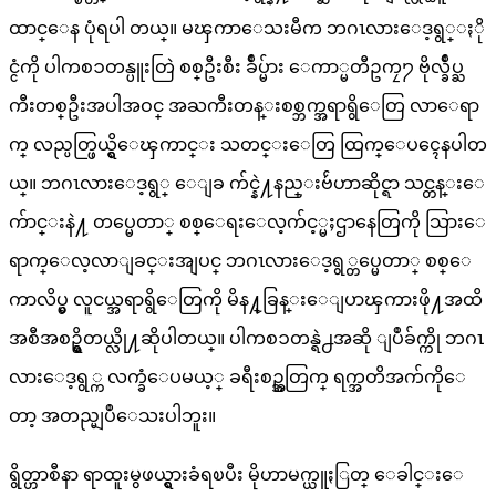
ထာင္ေန ပုံရပါ တယ္။ မၾကာေသးမီက ဘဂၤလားေဒ့ရွ္ႏို
င္ငံကို ပါကစၥတန္ပူးတြဲ စစ္ဦးစီး ခ်ဳပ္မ်ား ေကာ္မတီဥကၠ႒ ဗိုလ္ခ်ဳပ္ႀ
ကီးတစ္ဦးအပါအဝင္ အႀကီးတန္းစစ္ဘက္အရာရွိေတြ လာေရာ
က္ လည္ပတ္ဖြယ္ရွိေၾကာင္း သတင္းေတြ ထြက္ေပၚေနပါတ
ယ္။ ဘဂၤလားေဒ့ရွ္ ေျခ က်င္နဲ႔နည္းဗ်ဴဟာဆိုင္ရာ သင္တန္းေ
က်ာင္းနဲ႔ တပ္မေတာ္ စစ္ေရးေလ့က်င့္မႈဌာနေတြကို သြားေ
ရာက္ေလ့လာျခင္းအျပင္ ဘဂၤလားေဒ့ရွ္တပ္မေတာ္ စစ္ေ
ကာလိပ္မွ လူငယ္အရာရွိေတြကို မိန႔္ခြန္းေျပာၾကားဖို႔အထိ
အစီအစဥ္ရွိတယ္လို႔ဆိုပါတယ္။ ပါကစၥတန္ရဲ႕အဆို ျပဳခ်က္ကို ဘဂၤ
လားေဒ့ရွ္က လက္ခံေပမယ့္ ခရီးစဥ္အတြက္ ရက္အတိအက်ကိုေ
တာ့ အတည္မျပဳေသးပါဘူး။
ရွိတ္ဟာစီနာ ရာထူးမွဖယ္ရွားခံရၿပီး မိုဟာမက္ယူႏြတ္ ေခါင္းေ