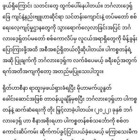
ဖွယ်ရှိကြောင်း သတင်းတွေ ထွက်ပေါ်နေပါတယ်။ ဘင်္ဂလားဒေ့ရှ်
ခြေ ကျင်နဲ့နည်းဗျူဟာဆိုင်ရာ သင်တန်းကျောင်းနဲ့ တပ်မတော် စစ်
ရေးလေ့ကျင့်မှုဌာနတွေကို သွားရောက်လေ့လာခြင်းအပြင် ဘင်္ဂ
လားဒေ့ရှ်တပ်မတော် စစ်ကောလိပ်မှ လူငယ်အရာရှိတွေကို မိန့်ခွန်း
ပြောကြားဖို့အထိ အစီအစဉ်ရှိတယ်လို့ဆိုပါတယ်။ ပါကစ္စတန်ရဲ့
အဆို ပြုချက်ကို ဘင်္ဂလားဒေ့ရှ်က လက်ခံပေမယ့် ခရီးစဉ်အတွက်
ရက်အတိအကျကိုတော့ အတည်မပြုသေးပါဘူး။
ရှိတ်ဟာစီနာ ရာထူးမှဖယ်ရှားခံရပြီး မိုဟာမက်ယူနွတ်
ခေါင်းဆောင်အဖြစ် တာဝန်ယူချိန်မှစပြီး ဘင်္ဂလားဒေ့ရှ်ဟာ ပါကစ္စ
တန်နဲ့ ဆက်ဆံရေးကို တိုး မြှင့်လာခဲ့ပါတယ်။ (၂၀၂၂) ခုနှစ် ဘင်္ဂ
လားဒေ့ရှ် ဟာ စီနာအစိုးရဟာ ပါကစ္စတန်စစ်သင်္ဘောကို စစ်တ
ကောင်းဆိပ်ကမ်း ဆိုက်ကပ်ခွင့်ငြင်းပယ်ခဲ့ပေမယ့် မကြာသေးမီက