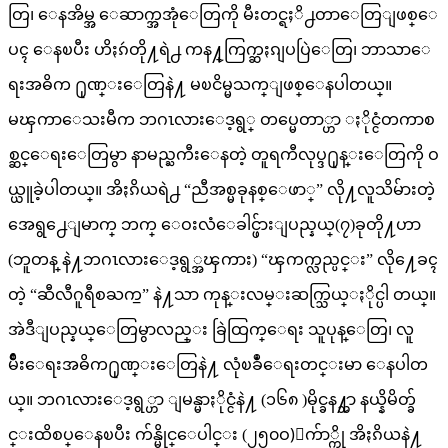
တြ၊ ေနအိမ္အ ေဆာက္အအုံေတြကို မီးတင္ရႈိ႕တာေတြျဖစ္ေ
ပၚ ေနၿပီး ဟိႏၵဴတို႔ရဲ႕ ကန႔္ကြက္ဆႏၵျပပြဲေတြ၊ ဘာသာေ
ရးအဓိက ႐ုဏ္းေတြနဲ႔ မၿငိမ္မသက္ျဖစ္ေနပါတယ္။
မၾကာေသးမီက ဘဂၤလားေဒ့ရွ္ တပ္မေတာ္ဟာ ႏိုင္ငံတကာစ
စ္ဆင္ေရးေတြမွာ နာမည္ႀကီးေနတဲ့ တူရကီလုပ္ဒ႐ုန္းေတြကို ဝ
ယ္ယူခဲ့ပါတယ္။ အိႏၵိယရဲ႕ “ညီအစ္မခုနစ္ေဖာ္” လို႔လူသိမ်ားတဲ့
အေရွ႕ေျမာက္ ဘက္ ေဝးလံေခါင္ဖ်ားျပည္နယ္(၇)ခုတို႔ဟာ
(ဘူတန္ နဲ႔ဘဂၤလားေဒ့ရွ္အၾကား) “ၾကက္လည္ပင္း” လို႔ေခၚ
တဲ့ “ဆီလီဂူရီစႀကႍ” နဲ႔သာ ကုန္းလမ္းဆက္သြယ္ႏိုင္ပါ တယ္။
အဲဒီျပည္နယ္ေတြမွာလည္း ခြဲထြက္ေရး သူပုန္ေတြ၊ လူ
မ်ိဳးေရးအဓိက႐ုဏ္းေတြနဲ႔ လုံၿခဳံေရးတင္းမာ ေနပါတ
ယ္။ ဘဂၤလားေဒ့ရွ္ဟာ ျမန္မာႏိုင္ငံနဲ႔ (၁၆၈ )မိုင္ခန႔္သာ နယ္နိမိတ္ခ်
င္းထိစပ္ေနၿပီး က်န္မိုင္ေပါင္း (၂၅၀ဝ)ေက်ာ္ကို အိႏၵိယနဲ႔