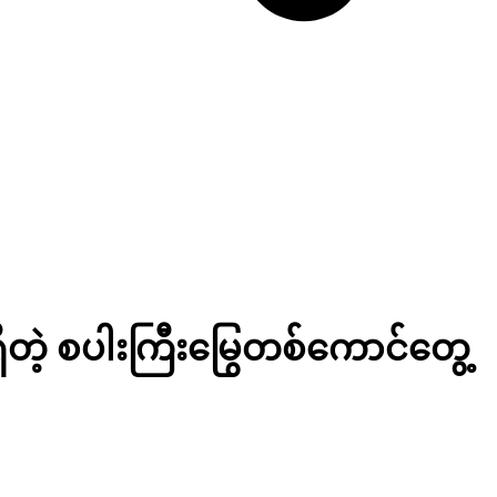
ိတဲ့ စပါးကြီးမြွေတစ်ကောင်တွေ့