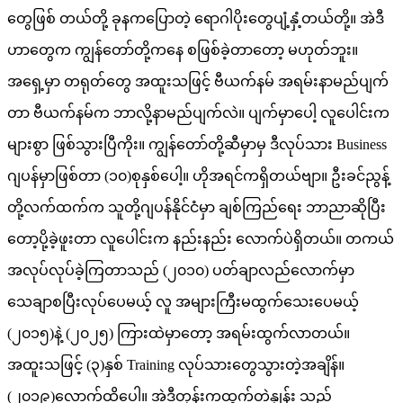
တွေဖြစ် တယ်တို့ ခုနကပြောတဲ့ ရောဂါပိုးတွေပျံ့နှံ့တယ်တို့။ အဲဒီ
ဟာတွေက ကျွန်တော်တို့ကနေ စဖြစ်ခဲ့တာတော့ မဟုတ်ဘူး။
အရှေ့မှာ တရုတ်တွေ အထူးသဖြင့် ဗီယက်နမ် အရမ်းနာမည်ပျက်
တာ ဗီယက်နမ်က ဘာလို့နာမည်ပျက်လဲ။ ပျက်မှာပေါ့ လူပေါင်းက
များစွာ ဖြစ်သွားပြီကိုး။ ကျွန်တော်တို့ဆီမှာမှ ဒီလုပ်သား Business
ဂျပန်မှာဖြစ်တာ (၁၀)စုနှစ်ပေါ့။ ဟိုအရင်ကရှိတယ်ဗျာ။ ဦးခင်ညွန့်
တို့လက်ထက်က သူတို့ဂျပန်နိုင်ငံမှာ ချစ်ကြည်ရေး ဘာညာဆိုပြီး
တော့ပို့ခဲ့ဖူးတာ လူပေါင်းက နည်းနည်း လောက်ပဲရှိတယ်။ တကယ်
အလုပ်လုပ်ခဲ့ကြတာသည် (၂၀၁၀) ပတ်ချာလည်လောက်မှာ
သေချာစပြီးလုပ်ပေမယ့် လူ အများကြီးမထွက်သေးပေမယ့်
(၂၀၁၅)နဲ့ (၂၀၂၅) ကြားထဲမှာတော့ အရမ်းထွက်လာတယ်။
အထူးသဖြင့် (၃)နှစ် Training လုပ်သားတွေသွားတဲ့အချိန်။
(၂၀၁၉)လောက်ထိပေါ့။ အဲဒီတုန်းကထွက်တဲ့နှုန်း သည်