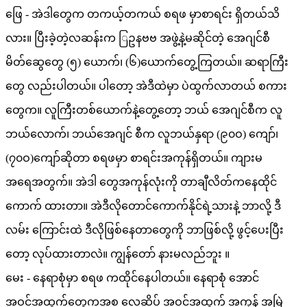
ဖြေ - အဲဒါတွေက တကယ့်တကယ် စရဖ မှာစာရင်း ရှိတယ်သိ
လား။ ပြီးခဲ့တဲ့လဆန်းက ြဥနဗဗ အဖွဲ့နဲ့မဆိုင်တဲ့ အေဂျင်စီ
မိတ်ဆွေတွေ (၅) ယောက်၊ (၆)ယောက်တွေ့ကြတယ်။ ဆရာကြီး
တွေ လည်းပါတယ်။ ပါတော့ အဲဒီထဲမှာ ပဲထွက်လာတယ် စကား
တွေက။ လူကြီးတစ်ယောက်နဲ့တွေ့တော့ ဘယ် အေဂျင်စီက လူ
ဘယ်လောက်၊ ဘယ်အေဂျင် စီက လူဘယ်နှရာ (၉၀ဝ) ကျော်၊
(၇၀ဝ)ကျော်ဆိုတာ စရဖမှာ စာရင်းအကုန်ရှိတယ်။ ကျားမ
အရေအတွက်။ အဲဒါ တွေအကုန်လုံးကို တာချီလိတ်ကနေထိုင်
ကောက် ထားတာ။ အဲဒီလိုတောင်ကောက်နိုင်ရဲ့သားနဲ့ ဘာလို့ ဒီ
လမ်း ကြောင်းထဲ ဒီလိုဖြစ်နေတာတွေကို ဘာဖြစ်လို့ ဖွင့်ပေးပြီး
တော့ လုပ်ထားတာလဲ။ ကျွန်တော် နားမလည်ဘူး ။
မေး - နေရာစုံမှာ စရဖ ကထိုင်နေပါတယ်။ နေရာစုံ အောင်
အဝင်အထွက်တွေကအစ လေဆိပ် အဝင်အထွက် အကုန် အမြဲ