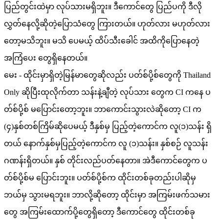
ပြည်တွင်းထဲမှာ လုပ်သားမရှိဘူး။ ဒီကောင်တွေ ပြည်ပကို ဒီလို
လွှတ်နေလို့ဆိုတဲ့ပြောသံတွေ ကြားတယ်။ ဟုတ်လား မဟုတ်လား
တော့မသိဘူး။ မသိ ပေမယ့် ထိပ်သီးခေါင် အထိကိုပြောနေတဲ့
အကြံပေး တွေရှိနေတယ်။
မေး - ထိုင်းမှာရှိတဲ့မြန်မာတွေဆိုလည်း ပတ်စ်ပို့စ်တွေကို Thailand
Only ဆိုပြီးထုလိုက်တာ သန်းနဲ့ချီတဲ့ လုပ်သား တွေက CI ကနေ ပ
တ်စ်ပို့စ် မပြောင်းတော့ဘူး။ ဘာကောင်းသွားလဲဆိုတော့ CI က
(၄)နှစ်တစ်ကြိမ်ဆိုပေမယ့် ဒီနှစ်မှ ပြည့်တဲ့ကောင်က လူ(၁)သန်း ရှိ
တယ် နောက်နှစ်မှပြည့်တဲ့ကောင်က လူ (၁)သန်း။ နှစ်စဉ် လူသန်း
ဂဏန်းရှိတယ်။ နှစ် တိုင်းလည်ပတ်နေတာ။ အဲဒီကောင်တွေက ပ
တ်စ်ပို့စ်မ ပြောင်းဘူး။ ပတ်စ်ပို့စ်က ထိုင်းတစ်ခုတည်းပါဆိုမှ
ဘယ်မှ သွားမရဘူး။ ဘာလို့ဆိုတော့ ထိုင်းမှာ အကြမ်းဖက်သမား
တွေ အကြမ်းထောက်ပို့တွေရှိတော့ ဒီကောင်တွေ ထိုင်းတစ်ခု