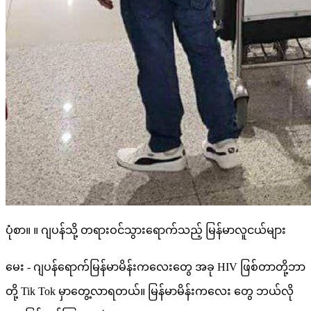
ပုံစာ။ ။ ဂျပန်သို့ တရားဝင်သွားရောက်သည့် မြန်မာလူငယ်များ
မေး - ဂျပန်ရောက်မြန်မာမိန်းကလေးတွေ အခု HIV ဖြစ်တာတို့ဘာ
တို့ Tik Tok မှာတွေ့လာရတယ်။ မြန်မာမိန်းကလေး တွေ ဘယ်လို