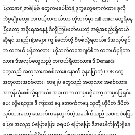
ပြဿနာရဲ့ဇာစ်မြစ် တွေကမပေါ်ဘဲနဲ့ ဒုက္ခတွေရောက်တာ။ ခုလို
ကိစ္စမျိုးတွေ။ တကယ့်တကယ်သာ ဟိုဘက်မှာ call center တွေရှိနေ
ပြီးတော့ အစိုးရအနေနဲ့ ဒီလိုကြပ်မတ်ပေးတဲ့ အဖွဲ့အစည်းရှိတယ်
ဆိုရင် အနည်းနဲ့အများ ကျွန်တော်တို့ စိစစ်လို့ရတယ်။ ဒီအလုပ်ရှင်
က တကယ် မှန်တာလား။ ဟိုဘက်ကအေဂျင်စီက တကယ်မှန်တာ
လား။ ဒီအလုပ်တွေသည် တကယ်ရှိတာလား။ ဒီ Demands
တွေသည် အတုလားအစစ်လား။ နောက် ခုနပြောတဲ့ COE တွေ
အတုလားအစစ်လား။ စာချုပ် တွေသည် အတုလား အစစ်လား။
အကုန်လုံးစစ်လို့ရတယ်။ အခုဟာက ဘာမှမရှိတော့ ဘာမှဖြေရှင်း
ပေး လို့မရဘူး။ ဒီကြားထဲ ခုန အောက်ကနေ သူတို့ ဟိုပိတ် ဒီပိတ်
လုပ်ထားတော့ အောက်ကနေထွက်တဲ့အပေါက်သည် လဝကပဲပြော
ပြော၊ အလည ပဲပြောပြော၊ စရဖပဲ ပြောပြော ဒီအပေါက်ကြီးရှိနေ
တာ။ တရားဝင်ကိုပိတ် ထားတယ်။ တရားဝင်မလုပ်ရတော့