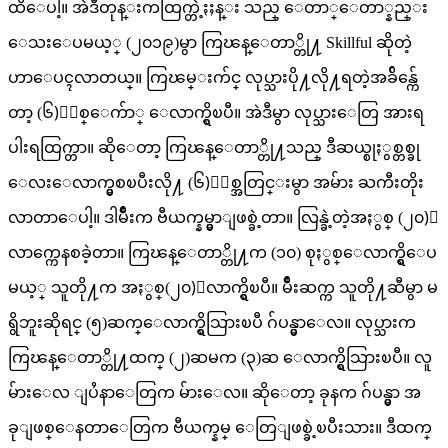
ထိေပါ့။ အဲဒီတုန္းကထြက္တဲ့ႏႈန္း သည္ ေတာ္ေတာ္နည္း
ေသးေပမယ့္ (၂၀၁၉)မွာ ကြၽန္ေတာ္တို႔ Skillful ဆိုတဲ့
ဟာေပၚလာတယ္။ ကြၽမ္းက်င္ လုပ္သားပို႔လို႔ရတဲ့အခ်ိန္က်ေ
တာ့ (၆)ႏွစ္ေက်ာ္ ေလာက္ရွိၿပီ။ အဲဒီမွာ လုပ္သားေတြ အားရ
ပါးရထြက္တာ။ ဆိုေတာ့ ကြၽန္ေတာ္တို႔သည္ ဒီဆယ္စုႏွစ္တစ္ခု
ေလးေလာက္မွစၿပီးလို႔ (၆)ႏွစ္အတြင္းမွာ အမ်ား ႀကီးတိုး
လာတာေပါ့။ ဒါမ်ိဳးက ဗီယက္နမ္မွာျဖစ္ခဲ့တာ။ လြန္ခဲ့တဲ့အႏွစ္ (၂၀)ေ
လာက္ကေနစခဲ့တာ။ ကြၽန္ေတာ္တို႔က (၁၀) စုႏွစ္ေလာက္ရွိေပ
မယ့္ သူတို႔က အႏွစ္(၂၀)ေလာက္ရွိၿပီ။ မ်ိဳးဆက္က သူတို႔ဆီမွာ မ
ရွိဘူးဆိုရင္ (၅)ဆက္ေလာက္ရွိသြားၿပီ ဂ်ပန္မွာေလ။ လုပ္သားက
ကြၽန္ေတာ္တို႔ထက္ (၂)ဆမက (၃)ဆ ေလာက္ရွိသြားၿပီ။ လူ
မ်ားေလ ျပႆနာေတြက မ်ားေလ။ ဆိုေတာ့ ခုနက ဂ်ပန္မွာ အ
ခုျဖစ္ေနတာေတြက ဗီယက္နမ္ ေတြျဖစ္ခဲ့ၿပီးသား။ ဒီထက္