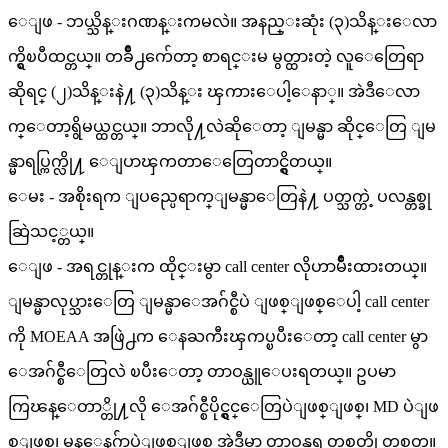
ေျဖ - ဘယ္သိန္းဂဏန္းကမလဲ။ အနည္းဆုံး (၃)သိန္းေလာ
က္ရွိၿပီထင္တယ္။ တခ်ိဳ႕က်ေတာ့ စာရင္းမ မွတ္ထားတဲ့ လူေတြေရာ
ဆိုရင္ (၂)သိန္းနဲ႔ (၃)သိန္း ၾကားေပါ့ေနာ္။ အဲဒီေလာ
က္ေတာ့ရွိမယ္ထင္တယ္။ ဘာလို႔လဲဆိုေတာ့ ျမန္မာ ဆိုင္ေတြ ျမ
န္မာရပ္ကြက္လို႔ ေျပာၾကတာေတြေတာင္ရွိတယ္။
ေမး - အစိုးရက ျပည္ပေရာက္ျမန္မာေတြနဲ႔ ပတ္သက္တဲ့ ပလန္တစ္ခု
ဆြဲသင့္တယ္။
ေျဖ - အရင္တုန္းက ထိုင္းမွာ call center လိုဟာမ်ိဳးထားတယ္။
ျမန္မာလုပ္သားေတြ ျမန္မာေအဂ်င္စီပဲ ျဖစ္ျဖစ္ေပါ့ call center
ကို MOEAA အဖြဲ႕က ေနႀကီးၾကပ္ၿပီးေတာ့ call center မွာ
ေအဂ်င္စီေတြလဲ ၿပီးေတာ့ တာဝန္ယူေပးရတယ္။ ဥပမာ
ကြၽန္ေတာ္တို႔လို ေအဂ်င္စီပိုင္ရွင္ေတြပဲျဖစ္ျဖစ္၊ MD ပဲျဖ
စ္ျဖစ္၊ မန္ေနဂ်ာပဲျဖစ္ျဖစ္ အဲဒီမွာ တာဝန္အရ တစ္ပတ္ဆို တစ္ပတ္။