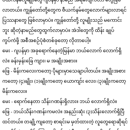
လာတယ်။ ကျွန်တော်တို့တွေက ဗီယက်နမ်တွေလောက်များလာရင်
ပြဿနာတွေ ဖြစ်လာမှာပဲ။ ကျွန်တော်တို့ လူမျိုးသည် မကောင်း
ဘူး ဆိုတဲ့နာမည်တွေထွက်လာမှာပဲ။ အဲဒါတွေကို ထိန်း ချုပ်
ကွပ်ကဲဖို့ အစီအစဉ်ပုံစံတစ်ခုတော့ လိုတာပေါ့။
မေး - ဂျပန်မှာ အခုရောက်နေတဲ့မြန်မာ ဘယ်လောက် လောက်ရှိ
လဲ။ ခန်းမှန်းခြေ ကျား၊ မ အချိုးအစား။
ဖြေ - မိန်းကလေးကတော့ ပိုများမှာသေချာပါတယ်။ အချိုးအစား
ကတော့ (၄)ချိုး၊ (၁)ချိုးကတော့ ယောကျာ်း လေး၊ (၃)ချိုးကတော့
မိန်းကလေး။
မေး - ရောက်နေတာ သိန်းဂဏန်းရှိလား။ ဘယ် လောက်ရှိလဲ။
ဖြေ - ဘယ်သိန်းဂဏန်းကမလဲ။ အနည်းဆုံး (၃)သိန်းလောက်ရှိပြီ
ထင်တယ်။ တချို့ကျတော့ စာရင်းမ မှတ်ထားတဲ့ လူတွေရောဆိုရင်