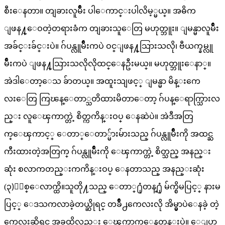
စီးေနတာ။ တျခားလူမ်ိဳး ပါေကာင္းပါလိမ့္မယ္။ အဓိက
ျဖန႔္ေဝတဲ့တရားခံက တျခားသူေတြ မဟုတ္ဘူး။ ျမန္မာလူမ်ိဳး
အခ်င္းခ်င္းပဲ။ ဂ်ပန္လူမ်ိဳးကပဲ ဝင္ျဖန႔္သြားသလို၊ ဗီယက္နမ္လူ
မ်ိဳးကပဲ ျဖန႔္သြားသလိုလိုထင္ေနဦးမယ္။ မဟုတ္ဘူးေနာ္။
အဲဒါေတာ့ေသ ခ်ာတယ္။ အထူးသျဖင့္ ျမန္မာ မိန္းကေ
လးေတြ ကြၽန္ေတာ္သတိထားမိတာေတာ့ ဂ်ပန္ေရာက္သြားလ
ည္း လူေၾကာက္တဲ့ စိတ္ကကိန္းဝပ္ ေနဆဲပဲ။ အဲဒီအတြ
က္ေၾကာင့္ ေတာ္ေတာ္မ်ားမ်ားသည္ ဂ်ပန္လူမ်ိဳးကို အထင္ႀ
ကီးထားတဲ့အတြက္ ဂ်ပန္လူမ်ိဳးကို ေၾကာက္တဲ့ စိတ္သည္ အနည္း
ဆုံး စလာကတည္းကကိန္းဝပ္ ေနတာသည္ အနည္းဆုံး
(၃)ႏွစ္ေလာက္ထိ။သူတို႔သည္ ေတာ္႐ုံတန္႐ုံ မ်က္စိမပြင့္ နားမ
ပြင့္ ေဒသကလာခဲ့တယ္ဆိုရင္ တခ်ိဳ႕ကေလးလို အိမ္မွာပဲေနခဲ့ တဲ့
ကေလးဆိုရင္ အခုထိလည္း ေၾကာက္ေနတုန္းပဲ။ ေျပာ