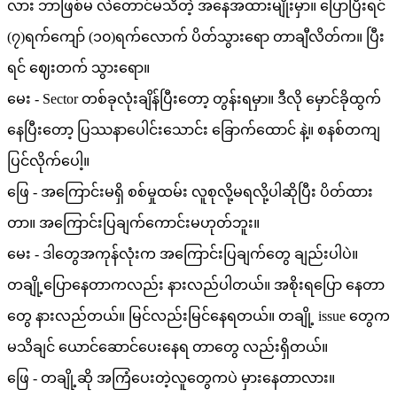
လား ဘာဖြစ်မ လဲတောင်မသိတဲ့ အနေအထားမျိုးမှာ။ ပြောပြီးရင်
(၇)ရက်ကျော် (၁၀)ရက်လောက် ပိတ်သွားရော တာချီလိတ်က။ ပြီး
ရင် ဈေးတက် သွားရော။
မေး - Sector တစ်ခုလုံးချိန်ပြီးတော့ တွန်းရမှာ။ ဒီလို မှောင်ခိုထွက်
နေပြီးတော့ ပြဿနာပေါင်းသောင်း ခြောက်ထောင် နဲ့။ စနစ်တကျ
ပြင်လိုက်ပေါ့။
ဖြေ - အကြောင်းမရှိ စစ်မှုထမ်း လူစုလို့မရလို့ပါဆိုပြီး ပိတ်ထား
တာ။ အကြောင်းပြချက်ကောင်းမဟုတ်ဘူး။
မေး - ဒါတွေအကုန်လုံးက အကြောင်းပြချက်တွေ ချည်းပါပဲ။
တချို့ပြောနေတာကလည်း နားလည်ပါတယ်။ အစိုးရပြော နေတာ
တွေ နားလည်တယ်။ မြင်လည်းမြင်နေရတယ်။ တချို့ issue တွေက
မသိချင် ယောင်ဆောင်ပေးနေရ တာတွေ လည်းရှိတယ်။
ဖြေ - တချို့ဆို အကြံပေးတဲ့လူတွေကပဲ မှားနေတာလား။