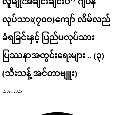
လူမျိုးအချင်းချင်းပဲ’’ ဂျပန်
လုပ်သား(၇၀ဝ)ကျော် လိမ်လည်
ခံရခြင်းနှင့် ပြည်ပလုပ်သား
ပြဿနာအတွင်းရေးများ .. (၃)
(သီးသန့် အင်တာဗျူး)
15 Jan 2026