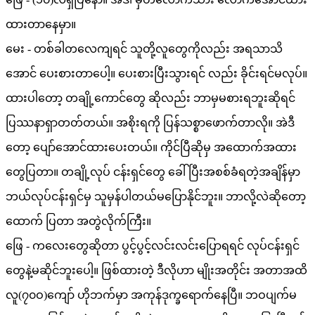
ထားတာနေမှာ။
မေး - တစ်ခါတလေကျရင် သူတို့လူတွေကိုလည်း အရသာသိ
အောင် ပေးစားတာပေါ့။ ပေးစားပြီးသွားရင် လည်း ခိုင်းရင်မလုပ်။
ထားပါတော့ တချို့ကောင်တွေ ဆိုလည်း ဘာမှမစားရဘူးဆိုရင်
ပြဿနာရှာတတ်တယ်။ အစိုးရကို ပြန်သစ္စာဖောက်တာလို။ အဲဒီ
တော့ ပျော်အောင်ထားပေးတယ်။ ကိုင်ပြီဆိုမှ အထောက်အထား
တွေပြတာ။ တချို့လုပ် ငန်းရှင်တွေ ခေါ်ပြီးအစစ်ခံရတဲ့အချိန်မှာ
ဘယ်လုပ်ငန်းရှင်မှ သူမှန်ပါတယ်မပြောနိုင်ဘူး။ ဘာလို့လဲဆိုတော့
ထောက် ပြတာ အတွဲလိုက်ကြီး။
ဖြေ - ကလေးတွေဆိုတာ ပွင့်ပွင့်လင်းလင်းပြောရရင် လုပ်ငန်းရှင်
တွေနဲ့မဆိုင်ဘူးပေါ့။ ဖြစ်ထားတဲ့ ဒီလိုဟာ မျိုးအတိုင်း အတာအထိ
လူ(၇၀ဝ)ကျော် ဟိုဘက်မှာ အကုန်ဒုက္ခရောက်နေပြီ။ ဘဝပျက်မ