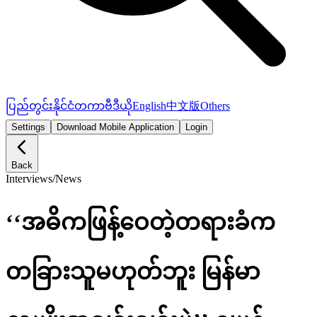
ပြည်တွင်း
နိုင်ငံတကာ
ဗီဒီယို
English
中文版
Others
Settings
Download Mobile Application
Login
Back
Interviews
/
News
‘‘အဓိကဖြန့်ဝေတဲ့တရားခံက
တခြားသူမဟုတ်ဘူး မြန်မာ