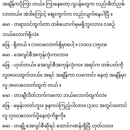
အချိန်ကပိုကြာ တယ်။ ကြာနေတော့ ဂျပန်တွေက လည်းစိတ်ညစ်
လာတယ်။ အဲဒါကြောင့် ဈေးကွက်က လည်းပျက်နေပါပြီ ။
မေး - တရားဝင်ထွက်တာ တစ်ယောက်မှမရှိဘူးလား။ လစဉ်
ဘယ်လောက်ရှိလဲ။
ဖြေ - ရှိတယ် ။ (၁၀ဝ)လောက်ရှိမှာပေါ့ ။ (၁၀ဝ)၊ (၁၅၀)။
မေး - အေဂျင်စီအကုန်လုံးကလား။
ဖြေ - ဟုတ်တယ်။ အေဂျင်စီအကုန်လုံးက။ အရင်က တစ်ပတ်ကို
လူ(၈၀ဝ)ထွက်တယ်။ အရင် အချိန်ကာ လကောင်း နေတဲ့ အချိန်မှာ
လူ (၈၀ဝ)လောက်ထွက် တယ် ။
မေး - တာချီလိတ်ဘက်ကကော ဘယ်လောက်ထွက်လဲ။
ဖြေ - မမှန်းတတ်ဘူး။ ခုနကပဲကြည့်ပါလား။ (၃)လ အတွင်းတောင်
လူ (၇၀ဝ)လောက်ပို့နေတဲ့ကိစ္စကို။
မေး - တချို့အေဂျင်စီဆိုရင် ထောင်ဂဏန်းရှိပြီ ဟုတ်လား။