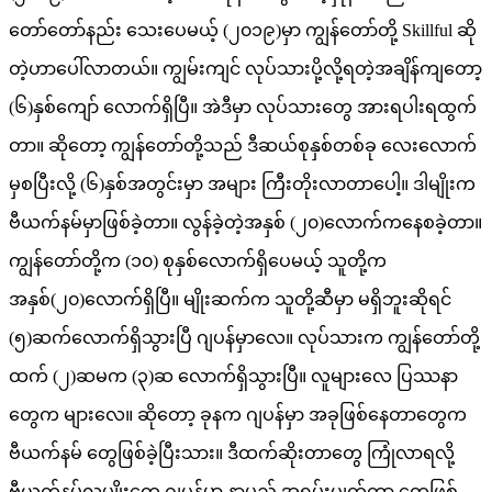
တော်တော်နည်း သေးပေမယ့် (၂၀၁၉)မှာ ကျွန်တော်တို့ Skillful ဆို
တဲ့ဟာပေါ်လာတယ်။ ကျွမ်းကျင် လုပ်သားပို့လို့ရတဲ့အချိန်ကျတော့
(၆)နှစ်ကျော် လောက်ရှိပြီ။ အဲဒီမှာ လုပ်သားတွေ အားရပါးရထွက်
တာ။ ဆိုတော့ ကျွန်တော်တို့သည် ဒီဆယ်စုနှစ်တစ်ခု လေးလောက်
မှစပြီးလို့ (၆)နှစ်အတွင်းမှာ အများ ကြီးတိုးလာတာပေါ့။ ဒါမျိုးက
ဗီယက်နမ်မှာဖြစ်ခဲ့တာ။ လွန်ခဲ့တဲ့အနှစ် (၂၀)လောက်ကနေစခဲ့တာ။
ကျွန်တော်တို့က (၁၀) စုနှစ်လောက်ရှိပေမယ့် သူတို့က
အနှစ်(၂၀)လောက်ရှိပြီ။ မျိုးဆက်က သူတို့ဆီမှာ မရှိဘူးဆိုရင်
(၅)ဆက်လောက်ရှိသွားပြီ ဂျပန်မှာလေ။ လုပ်သားက ကျွန်တော်တို့
ထက် (၂)ဆမက (၃)ဆ လောက်ရှိသွားပြီ။ လူများလေ ပြဿနာ
တွေက များလေ။ ဆိုတော့ ခုနက ဂျပန်မှာ အခုဖြစ်နေတာတွေက
ဗီယက်နမ် တွေဖြစ်ခဲ့ပြီးသား။ ဒီထက်ဆိုးတာတွေ ကြုံလာရလို့
ဗီယက်နမ်လူမျိုးတွေ ဂျပန်မှာ နာမည် အရမ်းပျက်တာ တွေဖြစ်