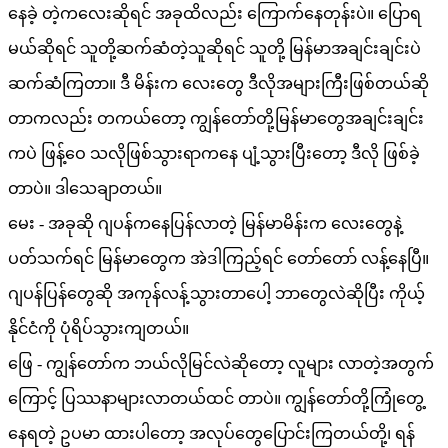
နေခဲ့ တဲ့ကလေးဆိုရင် အခုထိလည်း ကြောက်နေတုန်းပဲ။ ပြောရ
မယ်ဆိုရင် သူတို့ဆက်ဆံတဲ့သူဆိုရင် သူတို့ မြန်မာအချင်းချင်းပဲ
ဆက်ဆံကြတာ။ ဒီ မိန်းက လေးတွေ ဒီလိုအများကြီးဖြစ်တယ်ဆို
တာကလည်း တကယ်တော့ ကျွန်တော်တို့မြန်မာတွေအချင်းချင်း
ကပဲ ဖြန့်ဝေ သလိုဖြစ်သွားရာကနေ ပျံ့သွားပြီးတော့ ဒီလို ဖြစ်ခဲ့
တာပဲ။ ဒါသေချာတယ်။
မေး - အခုဆို ဂျပန်ကနေပြန်လာတဲ့ မြန်မာမိန်းက လေးတွေနဲ့
ပတ်သက်ရင် မြန်မာတွေက အဲဒါကြည့်ရင် တော်တော် လန့်နေပြီ။
ဂျပန်ပြန်တွေဆို အကုန်လန့်သွားတာပေါ့ ဘာတွေလဲဆိုပြီး ကိုယ့်
နိုင်ငံကို ပုံရိပ်သွားကျတယ်။
ဖြေ - ကျွန်တော်က ဘယ်လိုမြင်လဲဆိုတော့ လူများ လာတဲ့အတွက်
ကြောင့် ပြဿနာများလာတယ်ထင် တာပဲ။ ကျွန်တော်တို့ကြုံတွေ့
နေရတဲ့ ဥပမာ ထားပါတော့ အလုပ်တွေပြောင်းကြတယ်တို့၊ ရန်