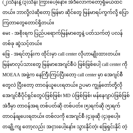
(၂)သိန်းနဲ့ (၃)သိန်း ကြားပေါ့နော်။ အဲဒီလောက်တော့ရှိမယ်ထင်
တယ်။ ဘာလို့လဲဆိုတော့ မြန်မာ ဆိုင်တွေ မြန်မာရပ်ကွက်လို့ ပြော
ကြတာတွေတောင်ရှိတယ်။
မေး - အစိုးရက ပြည်ပရောက်မြန်မာတွေနဲ့ ပတ်သက်တဲ့ ပလန်
တစ်ခု ဆွဲသင့်တယ်။
ဖြေ - အရင်တုန်းက ထိုင်းမှာ call center လိုဟာမျိုးထားတယ်။
မြန်မာလုပ်သားတွေ မြန်မာအေဂျင်စီပဲ ဖြစ်ဖြစ်ပေါ့ call center ကို
MOEAA အဖွဲ့က နေကြီးကြပ်ပြီးတော့ call center မှာ အေဂျင်စီ
တွေလဲ ပြီးတော့ တာဝန်ယူပေးရတယ်။ ဥပမာ ကျွန်တော်တို့လို
အေဂျင်စီပိုင်ရှင်တွေပဲဖြစ်ဖြစ်၊ MD ပဲဖြစ်ဖြစ်၊ မန်နေဂျာပဲဖြစ်ဖြစ်
အဲဒီမှာ တာဝန်အရ တစ်ပတ်ဆို တစ်ပတ်။ (၅)ရက်ဆို (၅)ရက်
တာဝန်ချပေးရတယ်။ တစ်လကို အေဂျင်စီ (၄)ခုဆို (၄)ခုပေါ့။
တချို့ကျ တော့လည်း အငှားပေါ့နော်။ သွားနိုင်တဲ့၊ ဖြေရှင်းနိုင် တဲ့