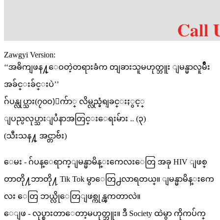
Zawgyi Version:
‘‘အဓိကျဖန႔္ေဝတဲ့တရားခံက တျခားသူမဟုတ္ဘူး ျမန္မာလူမ်ိဳး
အခ်င္းခ်င္းပဲ’’
ဂ်ပန္လုပ္သား(၇၀ဝ)ေက်ာ္ လိမ္လည္ခံရျခင္းႏွင့္
ျပည္ပလုပ္သားျပႆနာအတြင္းေရးမ်ား .. (၃)
(သီးသန႔္ အင္တာဗ်ဴး)
ေမး - ဂ်ပန္ေရာက္ျမန္မာမိန္းကေလးေတြ အခု HIV ျဖစ္
တာတို႔ဘာတို႔ Tik Tok မွာေတြ႕လာရတယ္။ ျမန္မာမိန္းကေ
လး ေတြ ဘယ္လိုေတြျဖစ္ကုန္ၾကတာလဲ။
ေျဖ - လုပ္စားတာေတာ့မဟုတ္ဘူး။ ဒီ Society ထဲမွာ ကိုကပ်က္