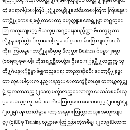
တြေျပာင္းၾကတယ္တို႔၊ ရန္ေတြျဖစ္ တယ္တို႔ ခုနကေျပာ
တဲ့ ေရာဂါပိုးေတြပ်ံ႕ႏွံ႔တယ္တို႔။ အဲဒီဟာေတြက ကြၽန္ေ
တာ္တို႔ကေန စျဖစ္ခဲ့တာေတာ့ မဟုတ္ဘူး။ အေရွ႕မွာ တ႐ုတ္ေ
တြ အထူးသျဖင့္ ဗီယက္နမ္ အရမ္းနာမည္ပ်က္တာ ဗီယက္နမ္က ဘာ
လို႔နာမည္ပ်က္လဲ။ ပ်က္မွာေပါ့ လူေပါင္းက မ်ားစြာ ျဖစ္သြားၿပီ
ကိုး။ ကြၽန္ေတာ္တို႔ဆီမွာမွ ဒီလုပ္သား Business ဂ်ပန္မွာျဖစ္တာ
(၁၀)စုႏွစ္ေပါ့။ ဟိုအရင္ကရွိတယ္ဗ်ာ။ ဦးခင္ၫြန႔္တို႔လက္ထက္က သူ
တို႔ဂ်ပန္ႏိုင္ငံမွာ ခ်စ္ၾကည္ေရး ဘာညာဆိုၿပီး ေတာ့ပို႔ခဲ့ဖူး
တာ လူေပါင္းက နည္းနည္း ေလာက္ပဲရွိတယ္။ တကယ္အလုပ္လု
ပ္ခဲ့ၾကတာသည္ (၂၀၁၀) ပတ္ခ်ာလည္ေလာက္မွာ ေသခ်ာစၿပီးလု
ပ္ေပမယ့္ လူ အမ်ားႀကီးမထြက္ေသးေပမယ့္ (၂၀၁၅)နဲ႔
(၂၀၂၅) ၾကားထဲမွာေတာ့ အရမ္းထြက္လာတယ္။ အထူးသျဖ
င့္ (၃)ႏွစ္ Training လုပ္သားေတြသြားတဲ့အခ်ိန္။ (၂၀၁၉)ေလာက္