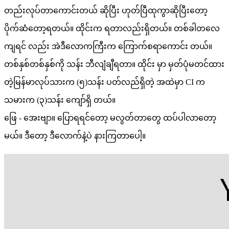
တည်းလုပ်တာကောင်းတယ် ဆိုပြီး ဟုတ်ပြီထုကွာဆိုပြီးတော့
ပိုက်ဆံတော့ရတယ်။ ထိုင်းက ရတာလည်းရှိတယ်။ တစ်ခါတလေ
ကျရင် လည်း အဲဒီလောကကြီးက ကြောက်စရာကောင်း တယ်။
တစ်နှစ်တစ်နှစ်ကို သန်း ဘီလျံချီရတာ။ ထိုင်း မှာ မှတ်ပုံမတင်ထား
တဲ့မြန်မာလုပ်သားက (၅)သန်း ပတ်လည်ရှိတဲ့ အထဲမှာ CI က
သမားက (၃)သန်း ကျော်ရှိ တယ်။
ဖြေ - အေးဗျာ။ ပြောရရင်တော့ မလွတ်တာတွေ ထပ်ပါလာတော့
မယ်။ ဒီတော့ ဒီလောက်နဲ့ပဲ နားကြတာပေါ့။