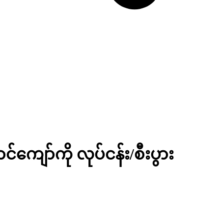
ျော်ကို လုပ်ငန်း/စီးပွား