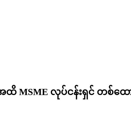
အထိ MSME လုပ်ငန်းရှင် တစ်ထောင်က