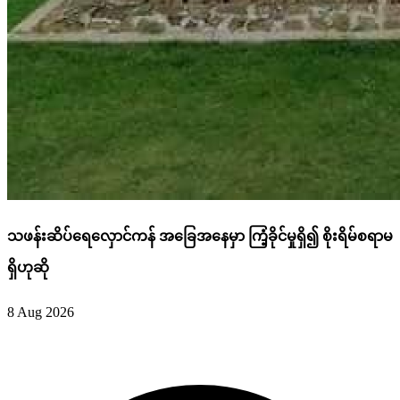
သဖန်းဆိပ်ရေလှောင်ကန် အခြေအနေမှာ ကြံ့ခိုင်မှုရှိ၍ စိုးရိမ်စရာမ
ရှိဟုဆို
8 Aug 2026