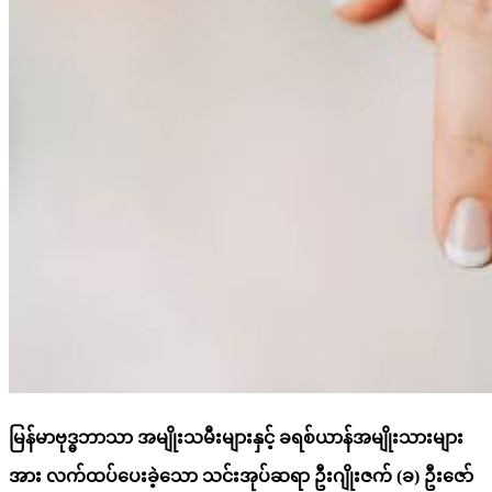
မြန်မာဗုဒ္ဓဘာသာ အမျိုးသမီးများနှင့် ခရစ်ယာန်အမျိုးသားများ
အား လက်ထပ်ပေးခဲ့သော သင်းအုပ်ဆရာ ဦးဂျိုးဇက် (ခ) ဦးဇော်