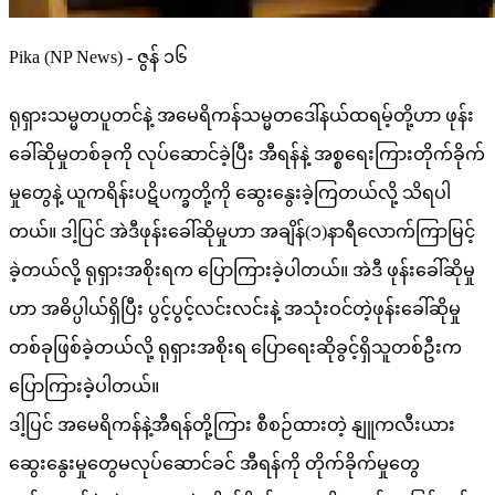
Pika (NP News) - ဇွန် ၁၆
ရုရှားသမ္မတပူတင်နဲ့ အမေရိကန်သမ္မတဒေါ်နယ်ထရမ့်တို့ဟာ ဖုန်း
ခေါ်ဆိုမှုတစ်ခုကို လုပ်ဆောင်ခဲ့ပြီး အီရန်နဲ့ အစ္စရေးကြားတိုက်ခိုက်
မှုတွေနဲ့ ယူကရိန်းပဋိပက္ခတို့ကို ဆွေးနွေးခဲ့ကြတယ်လို့ သိရပါ
တယ်။ ဒါ့ပြင် အဲဒီဖုန်းခေါ်ဆိုမှုဟာ အချိန်(၁)နာရီလောက်ကြာမြင့်
ခဲ့တယ်လို့ ရုရှားအစိုးရက ပြောကြားခဲ့ပါတယ်။ အဲဒီ ဖုန်းခေါ်ဆိုမှု
ဟာ အဓိပ္ပါယ်ရှိပြီး ပွင့်ပွင့်လင်းလင်းနဲ့ အသုံးဝင်တဲ့ဖုန်းခေါ်ဆိုမှု
တစ်ခုဖြစ်ခဲ့တယ်လို့ ရုရှားအစိုးရ ပြောရေးဆိုခွင့်ရှိသူတစ်ဦးက
ပြောကြားခဲ့ပါတယ်။
ဒါ့ပြင် အမေရိကန်နဲ့အီရန်တို့ကြား စီစဉ်ထားတဲ့ နျူကလီးယား
ဆွေးနွေးမှုတွေမလုပ်ဆောင်ခင် အီရန်ကို တိုက်ခိုက်မှုတွေ