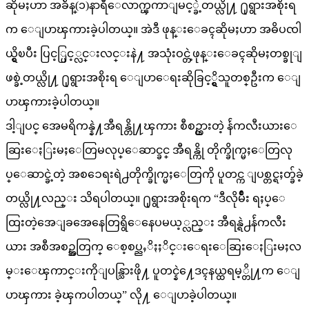
ဆိုမႈဟာ အခ်ိန္(၁)နာရီေလာက္ၾကာျမင့္ခဲ့တယ္လို႔ ႐ုရွားအစိုးရ
က ေျပာၾကားခဲ့ပါတယ္။ အဲဒီ ဖုန္းေခၚဆိုမႈဟာ အဓိပၸါ
ယ္ရွိၿပီး ပြင့္ပြင့္လင္းလင္းနဲ႔ အသုံးဝင္တဲ့ဖုန္းေခၚဆိုမႈတစ္ခုျ
ဖစ္ခဲ့တယ္လို႔ ႐ုရွားအစိုးရ ေျပာေရးဆိုခြင့္ရွိသူတစ္ဦးက ေျ
ပာၾကားခဲ့ပါတယ္။
ဒါ့ျပင္ အေမရိကန္နဲ႔အီရန္တို႔ၾကား စီစဥ္ထားတဲ့ န်ဴကလီးယားေ
ဆြးေႏြးမႈေတြမလုပ္ေဆာင္ခင္ အီရန္ကို တိုက္ခိုက္မႈေတြလု
ပ္ေဆာင္ခဲ့တဲ့ အစၥေရးရဲ႕တိုက္ခိုက္မႈေတြကို ပူတင္က ျပစ္တင္ရႈတ္ခ်ခဲ့
တယ္လို႔လည္း သိရပါတယ္။ ႐ုရွားအစိုးရက “ဒီလိုမ်ိဳး ရႈပ္ေ
ထြးတဲ့အေျခအေနေတြရွိေနေပမယ့္လည္း အီရန္ရဲ႕န်ဴကလီး
ယား အစီအစဥ္အတြက္ ေစ့စပ္ညႇိႏႈိင္းေရးေဆြးေႏြးမႈလ
မ္းေၾကာင္းကိုျပန္သြားဖို႔ ပူတင္နဲ႔ေဒၚနယ္ထရမ့္တို႔က ေျ
ပာၾကား ခဲ့ၾကပါတယ္” လို႔ ေျပာခဲ့ပါတယ္။