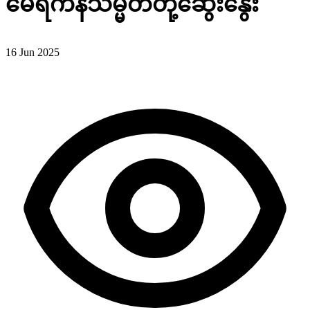
မေရိကန်သမ္မတတို့ဆွေးနွေး
16 Jun 2025