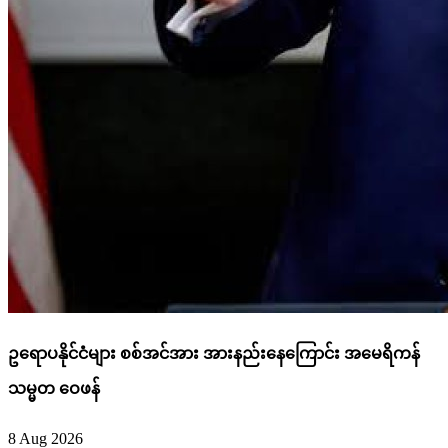
ဥရောပနိုင်ငံများ စစ်အင်အား အားနည်းနေကြောင်း အမေရိကန်
သမ္မတ ဝေဖန်
8 Aug 2026