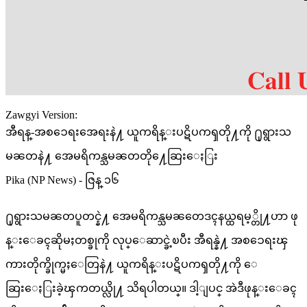
Zawgyi Version:
အီရန္-အစၥေရးအေရးနဲ႔ ယူကရိန္းပဋိပကၡတို႔ကို ႐ုရွားသ
မၼတနဲ႔ အေမရိကန္သမၼတတို႔ေဆြးေႏြး
Pika (NP News) - ဇြန္ ၁၆
႐ုရွားသမၼတပူတင္နဲ႔ အေမရိကန္သမၼတေဒၚနယ္ထရမ့္တို႔ဟာ ဖု
န္းေခၚဆိုမႈတစ္ခုကို လုပ္ေဆာင္ခဲ့ၿပီး အီရန္နဲ႔ အစၥေရးၾ
ကားတိုက္ခိုက္မႈေတြနဲ႔ ယူကရိန္းပဋိပကၡတို႔ကို ေ
ဆြးေႏြးခဲ့ၾကတယ္လို႔ သိရပါတယ္။ ဒါ့ျပင္ အဲဒီဖုန္းေခၚ