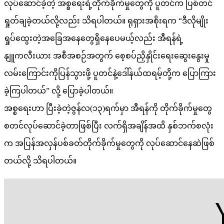
လုပ်ဆောင်ခဲ့တဲ့ အစ္စရေးရဲ့တိုက်ခိုက်မှုတွေကို ပူတင်က ပြစ်တင်
ရှုတ်ချခဲ့တယ်လို့လည်း သိရပါတယ်။ ရုရှားအစိုးရက “ဒီလိုမျိုး
ရှုပ်ထွေးတဲ့အခြေအနေတွေရှိနေပေမယ့်လည်း အီရန်ရဲ့
နျူကလီးယား အစီအစဉ်အတွက် စေ့စပ်ညှိနှိုင်းရေးဆွေးနွေးမှု
လမ်းကြောင်းကိုပြန်သွားဖို့ ပူတင်နဲ့ဒေါ်နယ်ထရမ့်တို့က ပြောကြား
ခဲ့ကြပါတယ်” လို့ ပြောခဲ့ပါတယ်။
အစ္စရေးဟာ ပြီးခဲ့တဲ့ဇွန်လ(၁၃)ရက်မှာ အီရန်ကို တိုက်ခိုက်မှုတွေ
စတင်လုပ်ဆောင်ခဲ့တာဖြစ်ပြီး လက်ရှိအချိန်အထိ နှစ်ဘက်စလုံး
က အပြန်အလှန်ပစ်ခတ်တိုက်ခိုက်မှုတွေကို လုပ်ဆောင်နေဆဲဖြစ်
တယ်လို့ သိရပါတယ်။