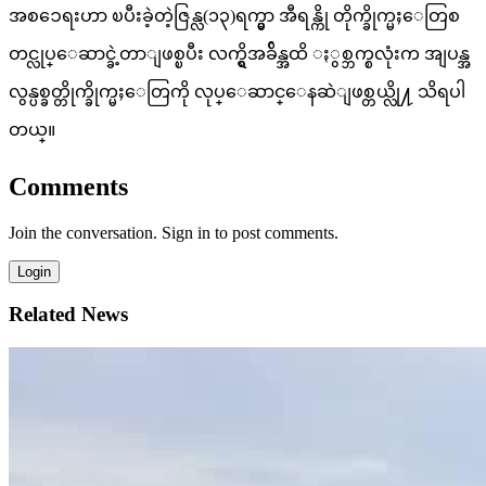
အစၥေရးဟာ ၿပီးခဲ့တဲ့ဇြန္လ(၁၃)ရက္မွာ အီရန္ကို တိုက္ခိုက္မႈေတြစ
တင္လုပ္ေဆာင္ခဲ့တာျဖစ္ၿပီး လက္ရွိအခ်ိန္အထိ ႏွစ္ဘက္စလုံးက အျပန္အ
လွန္ပစ္ခတ္တိုက္ခိုက္မႈေတြကို လုပ္ေဆာင္ေနဆဲျဖစ္တယ္လို႔ သိရပါ
တယ္။
Comments
Join the conversation. Sign in to post comments.
Login
Related News