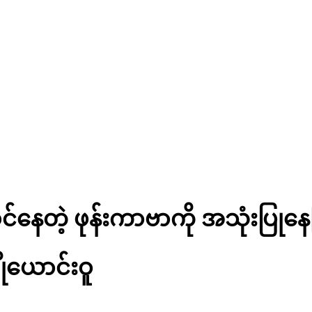
ဝင်နေတဲ့ ဖုန်းကာဗာကို အသုံးပြုနေ
ုယောင်းဝူ