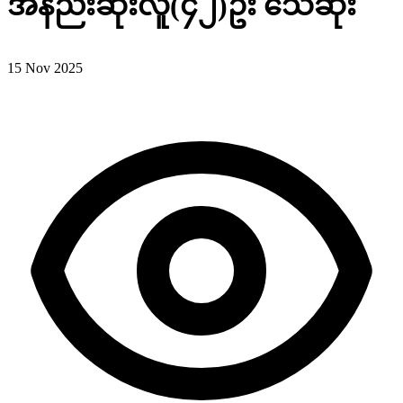
အနည်းဆုံးလူ(၄၂)ဦး သေဆုံး
15 Nov 2025