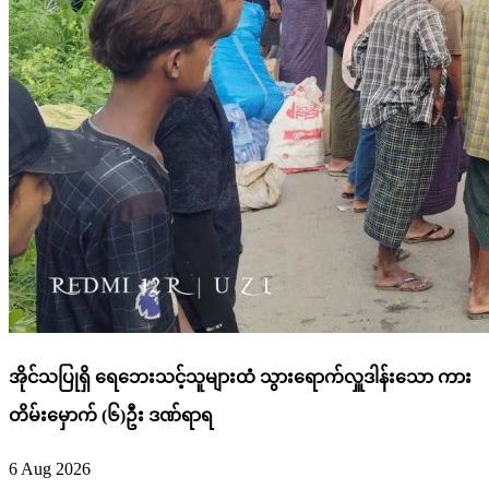
အိုင်သပြုရှိ ရေဘေးသင့်သူများထံ သွားရောက်လှူဒါန်းသော ကား
တိမ်းမှောက် (၆)ဦး ဒဏ်ရာရ
6 Aug 2026