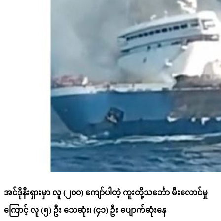
အင်ဒိုနီးရှားမှာ လူ (၂၀၀) ကျော်ပါတဲ့ ကူးတို့သင်္ဘော မီးလောင်မှု
ကြောင့် လူ (၅) ဦး သေဆုံး၊ (၄၁) ဦး ပျောက်ဆုံးနေ