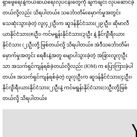
ရှာဖွေရေးနဲ့ကယ်ဆယ်ရေးလုပ်ငန်းတွေကို ချက်ချင်း လုပ်ဆောင်ခဲ့
တယ်လို့လည်း သိရပါတယ်။ သင်္ဘောတိမ်းမှောက်မှုအတွင်း
သေဆုံးသွားခဲ့တဲ့ လူ(၄၂)ဦးက ဆူဒန်နိုင်ငံသား(၂၉)ဦး၊ ဆိုမာလီ
ယာနိုင်ငံသား(၈)ဦး၊ ကင်မရွန်းနိုင်ငံသား(၃)ဦး နဲ့ နိုင်ဂျီးရီးယား
နိုင်ငံသား (၂)ဦးတို့ ဖြစ်တယ်လို့ သိရပါတယ်။ အဲဒီသင်္ဘောတိမ်း
မှောက်မှုအတွင်း ရေစီးနဲ့အတူ မျောပါသွားခဲ့တဲ့ အခြားလူ(၇)ဦး
သာ အသက်ရှင်ကျန်ရစ်ခဲ့တယ်လို့လည်း (IOM) က ပြောကြားခဲ့ပါ
တယ်။ အသက်ရှင်ကျန်ရစ်ခဲ့တဲ့ လူ(၇)ဦးက ဆူဒန်နိုင်ငံသား(၄)ဦး၊
နိုင်ဂျီးရီးယားနိုင်ငံသား(၂)ဦးနဲ့ ကင်မရွန်းနိုင်ငံသား(၁)ဦးတို့ဖြစ်
တယ်လို့ သိရပါတယ်။