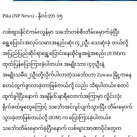
Pika (NP News) - နိုဝင်ဘာ ၁၅
လစ်ဗျားနိုင်ငံကမ်းလွန်မှာ သင်္ဘောတစ်စီးတိမ်းမှောက်ခဲ့ပြီး
ရွှေ့ပြောင်းအလုပ်သမားအနည်းဆုံး (၄၂)ဦး သေဆုံးခဲ့ တယ်လို့
အပြည်ပြည်ဆိုင်ရာရွှေ့ပြောင်းနေထိုင်မှုအဖွဲ့အစည်း (IOM)က
ထုတ်ပြန်ပြောကြားခဲ့ပါတယ်။ အမျိုးသား (၄၇)ဦးနဲ့
အမျိုးသမီး(၂)ဦးတို့လိုက်ပါလာတဲ့သင်္ဘောဟာ Zuwara မြို့ကနေ
စတင်ထွက်ခွာလာခဲ့တာဖြစ်တယ်လို့ လည်း သိရပါတယ်။ စတင်
ထွက်ခွါပြီးနောက် အချိန်(၆)နာရီလောက်အကြာမှာ လှိုင်းလုံး
ရိုက်ခတ်မှုတွေကြောင့် သင်္ဘောအင်ဂျင်ပျက်သွားပြီး တိမ်းမှောက်
သွားခဲ့တာဖြစ်တယ်လို့ (IOM) က ပြောကြားခဲ့ပါတယ်။
သင်္ဘောတိမ်းမှောက်ခဲ့ပြီးနောက် လစ်ဗျားအာဏာပိုင်တွေက