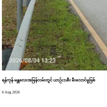
ရန်ကုန်-မန္တလေးအမြန်လမ်းတွင် ယာဉ်(၁)စီး မီးလောင်မှုဖြစ်
6 Aug 2026