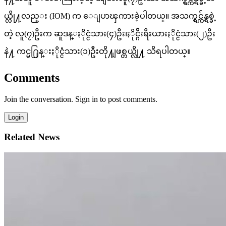
ယ္လို႔လည္း (IOM) က ေျပာၾကားခဲ့ပါတယ္။ အသက္ရွင္က်န္ရစ္ခဲ့
တဲ့ လူ(၇)ဦးက ဆူဒန္ႏိုင္ငံသား(၄)ဦး၊ႏိုင္ဂ်ီးရီးယားႏိုင္ငံသား(၂)ဦး
နဲ႔ ကင္မ႐ြန္းႏိုင္ငံသား(၁)ဦးတို႔ျဖစ္တယ္လို႔ သိရပါတယ္။
Comments
Join the conversation. Sign in to post comments.
Login
Related News