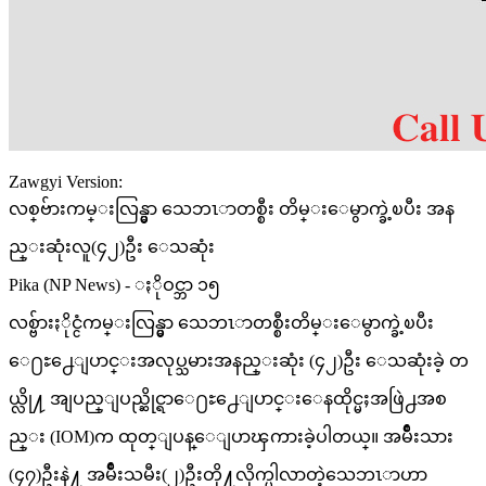
Zawgyi Version:
လစ္‌ဗ်ားကမ္းလြန္မွာ သေဘၤာတစ္စီး တိမ္းေမွာက္ခဲ့ၿပီး အန
ည္းဆုံးလူ(၄၂)ဦး ေသဆုံး
Pika (NP News) - ႏိုဝင္ဘာ ၁၅
လစ္ဗ်ားႏိုင္ငံကမ္းလြန္မွာ သေဘၤာတစ္စီးတိမ္းေမွာက္ခဲ့ၿပီး
ေ႐ႊ႕ေျပာင္းအလုပ္သမားအနည္းဆုံး (၄၂)ဦး ေသဆုံးခဲ့ တ
ယ္လို႔ အျပည္ျပည္ဆိုင္ရာေ႐ႊ႕ေျပာင္းေနထိုင္မႈအဖြဲ႕အစ
ည္း (IOM)က ထုတ္ျပန္ေျပာၾကားခဲ့ပါတယ္။ အမ်ိဳးသား
(၄၇)ဦးနဲ႔ အမ်ိဳးသမီး(၂)ဦးတို႔လိုက္ပါလာတဲ့သေဘၤာဟာ