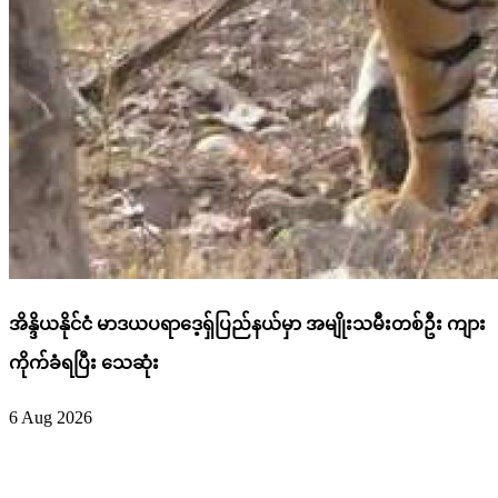
အိန္ဒိယနိုင်ငံ မာဒယပရာဒေ့ရှ်ပြည်နယ်မှာ အမျိုးသမီးတစ်ဦး ကျား
ကိုက်ခံရပြီး သေဆုံး
6 Aug 2026