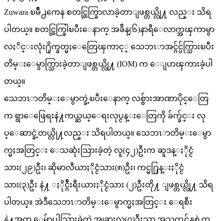
Zuwara ၿမိဳ႕ကေန စတင္ထြက္ခြာလာခဲ့တာျဖစ္တယ္လို႔ လည္း သိရ
ပါတယ္။ စတင္ထြက္ခြါၿပီးေနာက္ အခ်ိန္(၆)နာရီေလာက္အၾကာမွာ
လႈိင္းလုံး႐ိုက္ခတ္မႈေတြေၾကာင့္ သေဘၤာအင္ဂ်င္ပ်က္သြားၿပီး
တိမ္းေမွာက္သြားခဲ့တာျဖစ္တယ္လို႔ (IOM) က ေျပာၾကားခဲ့ပါ
တယ္။
သေဘၤာတိမ္းေမွာက္ခဲ့ၿပီးေနာက္ လစ္ဗ်ားအာဏာပိုင္ေတြ
က ရွာေဖြေရးနဲ႔ကယ္ဆယ္ေရးလုပ္ငန္းေတြကို ခ်က္ခ်င္း လု
ပ္ေဆာင္ခဲ့တယ္လို႔လည္း သိရပါတယ္။ သေဘၤာတိမ္းေမွာ
က္မႈအတြင္း ေသဆုံးသြားခဲ့တဲ့ လူ(၄၂)ဦးက ဆူဒန္ႏိုင္ငံ
သား(၂၉)ဦး၊ ဆိုမာလီယာႏိုင္ငံသား(၈)ဦး၊ ကင္မ႐ြန္းႏိုင္ငံ
သား(၃)ဦး နဲ႔ ႏိုင္ဂ်ီးရီးယားႏိုင္ငံသား (၂)ဦးတို႔ ျဖစ္တယ္လို႔ သိရ
ပါတယ္။ အဲဒီသေဘၤာတိမ္းေမွာက္မႈအတြင္း ေရစီး
နဲ႔အတူ ေမ်ာပါသြားခဲ့တဲ့ အျခားလူ(၇)ဦးသာ အသက္ရွင္က်န္ရစ္ခဲ့တ