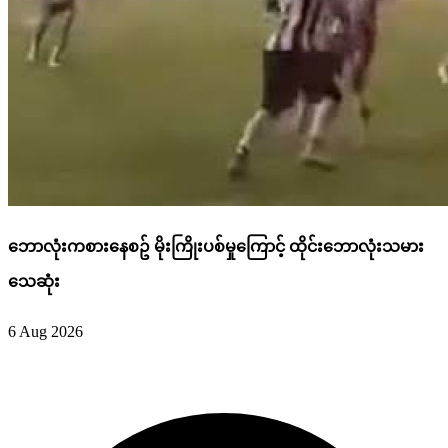
ဘောလုံးကစားနေစဥ် မိုးကြိုးပစ်မှုကြောင့် ထိုင်းဘောလုံးသမား
သေဆုံး
6 Aug 2026