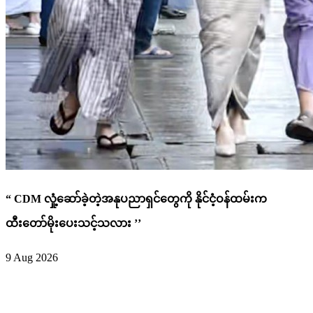
“ CDM လှုံ့ဆော်ခဲ့တဲ့အနုပညာရှင်တွေကို နိုင်ငံ့ဝန်ထမ်းက
ထီးတော်မိုးပေးသင့်သလား ’’
9 Aug 2026