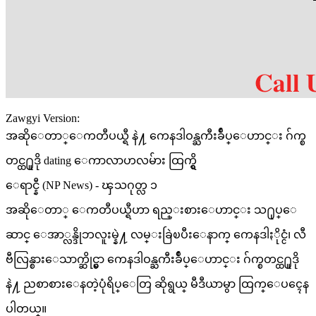
Zawgyi Version:
အဆိုေတာ္ေကတီပယ္ရီ နဲ႔ ကေနဒါဝန္ႀကီးခ်ဳပ္ေဟာင္း ဂ်က္စ
တင္ထ႐ူဒို dating ေကာလာဟလမ်ား ထြက္ရွိ
ေရာင္နီ (NP News) - ၾသဂုတ္လ ၁
အဆိုေတာ္ ေကတီပယ္ရီဟာ ရည္းစားေဟာင္း သ႐ုပ္ေ
ဆာင္ ေအာ္လန္ဒိုဘလူးမ္နဲ႔ လမ္းခြဲၿပီးေနာက္ ကေနဒါႏိုင္ငံ၊ လီ
ဗီလြန္စားေသာက္ဆိုင္မွာ ကေနဒါဝန္ႀကီးခ်ဳပ္ေဟာင္း ဂ်က္စတင္ထ႐ူဒို
နဲ႔ ညစာစားေနတဲ့ပုံရိပ္ေတြ ဆိုရွယ္ မီဒီယာမွာ ထြက္ေပၚေန
ပါတယ္။