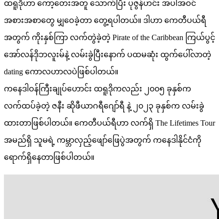
ထရူဒိုဟာ ကော့တေးအတူ သောက်ပြီး ပုဇွန်ဟင်း အပါအဝင်
အစားအစာတွေ မျှဝေခဲ့တာ တွေ့ရပါတယ်။ ဒါဟာ ကေတီပယ်ရီ
အတွက် ကိုးနှစ်ကြာ လက်တွဲခဲ့တဲ့ Pirate of the Caribbean ကြယ်ပွင့်
အော်လန်ဒိုဘလူးမ်နဲ့ လမ်းခွဲပြီးနောက် ပထမဆုံး ထွက်ပေါ်လာတဲ့
dating ကောလဟာလပဲဖြစ်ပါတယ်။
ကနေဒါဝန်ကြီးချုပ်ဟောင်း ထရူဒိုကလည်း ၂၀၀၅ ခုနှစ်က
လက်ထပ်ခဲ့တဲ့ ဇနီး ဆိုဖီယာဂရီဂျော်ရီ နဲ့ ၂၀၂၃ ခုနှစ်က လမ်းခွဲ
ထားတာဖြစ်ပါတယ်။ ကေတီပယ်ရီဟာ လက်ရှိ The Lifetimes Tour
အမည်ရှိ သူမရဲ့ ကမ္ဘာလှည့်ဖျော်ဖြေပွဲအတွက် ကနေဒါနိုင်ငံကို
ရောက်ရှိနေတာဖြစ်ပါတယ်။