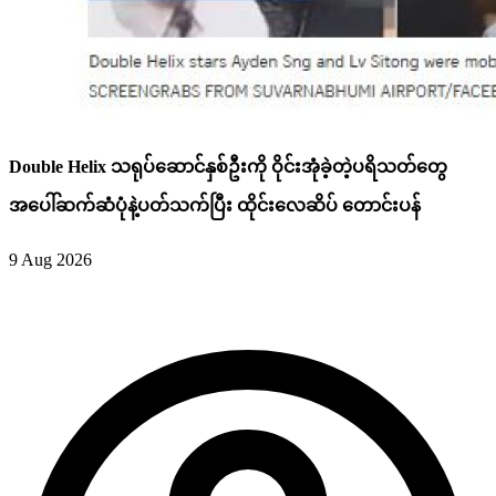
Double Helix သရုပ်ဆောင်နှစ်ဦးကို ဝိုင်းအုံခဲ့တဲ့ပရိသတ်တွေ
အပေါ်ဆက်ဆံပုံနဲ့ပတ်သက်ပြီး ထိုင်းလေဆိပ် တောင်းပန်
9 Aug 2026