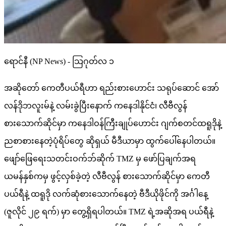
ရောင်နီ (NP News) - သြဂုတ်လ ၁
အဆိုတော် ကေတီပယ်ရီဟာ ရည်းစားဟောင်း သရုပ်ဆောင် အော်
လန်ဒိုဘလူးမ်နဲ့ လမ်းခွဲပြီးနောက် ကနေဒါနိုင်ငံ၊ လီဗီလွန်
စားသောက်ဆိုင်မှာ ကနေဒါဝန်ကြီးချုပ်ဟောင်း ဂျက်စတင်ထရူဒိုနဲ့
ညစာစားနေတဲ့ပုံရိပ်တွေ ဆိုရှယ် မီဒီယာမှာ ထွက်ပေါ်နေပါတယ်။
ဖျော်ဖြေရေးသတင်းဝက်ဘ်ဆိုက် TMZ မှ ဖော်ပြချက်အရ
ယမန်နှစ်ကမှ ဖွင့်လှစ်ခဲ့တဲ့ လီဗီလွန် စားသောက်ဆိုင်မှာ ကေတီ
ပယ်ရီနဲ့ ထရူဒို လက်ဆုံစားသောက်နေတဲ့ ဗီဒီယိုဖိုင်ကို အင်္ဂါနေ့
(ဇူလိုင် ၂၉ ရက်) မှာ တွေ့ရှိရပါတယ်။ TMZ ရဲ့အဆိုအရ ပယ်ရီနဲ့