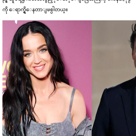
ကို ေရာက္ရွိေနတာျဖစ္ပါတယ္။