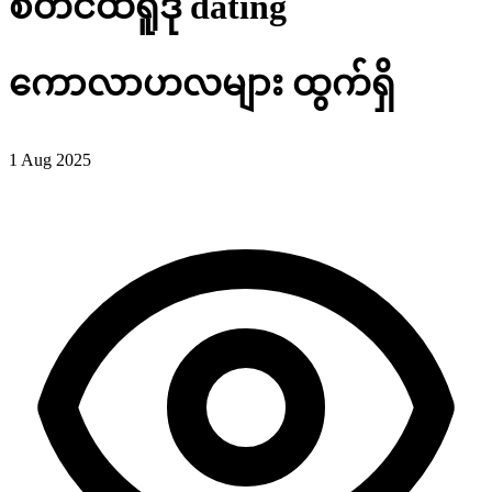
စတင်ထရူဒို dating
ကောလာဟလများ ထွက်ရှိ
1 Aug 2025