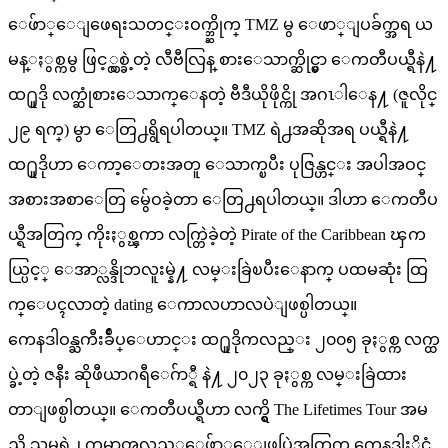
ေဖ်ာ္ေျဖေရးသတင္းဝက္ဘ္ဆိုက္ TMZ မွ ေဖာ္ျပခ်က္အရ ယ
မန္ႏွစ္ကမွ ဖြင့္လွစ္ခဲ့တဲ့ လီဗီလြန္ စားေသာက္ဆိုင္မွာ ေကတီပယ္ရီနဲ႔
ထ႐ူဒို လက္ဆုံစားေသာက္ေနတဲ့ ဗီဒီယိုဖိုင္ကို အဂၤါေန႔ (ဇူလိုင္
၂၉ ရက္) မွာ ေတြ႕ရွိရပါတယ္။ TMZ ရဲ႕အဆိုအရ ပယ္ရီနဲ႔
ထ႐ူဒိုဟာ ေကာ့ေတးအတူ ေသာက္ၿပီး ပုဇြန္ဟင္း အပါအဝင္
အစားအစာေတြ မွ်ေဝခဲ့တာ ေတြ႕ရပါတယ္။ ဒါဟာ ေကတီပ
ယ္ရီအတြက္ ကိုးႏွစ္ၾကာ လက္တြဲခဲ့တဲ့ Pirate of the Caribbean ၾက
ယ္ပြင့္ ေအာ္လန္ဒိုဘလူးမ္နဲ႔ လမ္းခြဲၿပီးေနာက္ ပထမဆုံး ထြ
က္ေပၚလာတဲ့ dating ေကာလဟာလပဲျဖစ္ပါတယ္။
ကေနဒါဝန္ႀကီးခ်ဳပ္ေဟာင္း ထ႐ူဒိုကလည္း ၂၀၀၅ ခုႏွစ္က လက္ထ
ပ္ခဲ့တဲ့ ဇနီး ဆိုဖီယာဂရီေဂ်ာ္ရီ နဲ႔ ၂၀၂၃ ခုႏွစ္က လမ္းခြဲထား
တာျဖစ္ပါတယ္။ ေကတီပယ္ရီဟာ လက္ရွိ The Lifetimes Tour အမ
ည္ရွိ သူမရဲ႕ ကမာၻလွည့္ေဖ်ာ္ေျဖပြဲအတြက္ ကေနဒါႏိုင္ငံ