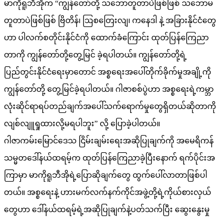
မာကိုရူဘီအိုက “ကျွန်တော်တို့ သဘောတူတာပဲဖြစ်ဖြစ် သဘောမ
တူတာပဲဖြစ်ဖြစ် ဗြိတိန်၊ ဩစတြေးလျ၊ ကနေဒါ နဲ့ အခြားနိုင်ငံတွေ
ဟာ ပါလက်စတိုင်းနိုင်ငံကို ထောက်ခံကြောင်း ထုတ်ပြန်ကြေညာ
တာကို ကျွန်တော်တို့တွေ့မြင် ခဲ့ရပါတယ်။ ကျွန်တော်တို့ရဲ့
ပြည်တွင်းနိုင်ငံရေးမှာတောင် အစ္စရေးအပေါ်တိုက်ခိုက်မှုအချို့ကို
ကျွန်တော်တို့ တွေ့မြင်ခဲ့ရပါတယ်။ ဂါဇာစစ်ပွဲဟာ အစ္စရေးရဲ့ကမ္ဘာ
လုံးဆိုင်ရာရပ်တည်ချက်အပေါ်သက်ရောက်မှုတွေရှိတယ်ဆိုတာကို
လျစ်လျူရှုထားလို့မရပါဘူး” လို့ ပြောခဲ့ပါတယ်။
ဂါဇာကမ်းမြောင်ဒေသ ငြိမ်းချမ်းရေးအဆိုပြုချက်ကို အမေရိကန်
သမ္မတဒေါ်နယ်ထရမ့်က ထုတ်ပြန်ကြေညာခဲ့ပြီးနောက် ရက်ပိုင်းအ
ကြာမှာ မာကိုရူဘီအိုရဲ့ပြောဆိုချက်တွေ ထွက်ပေါ်လာတာဖြစ်ပါ
တယ်။ အစ္စရေးနဲ့ ဟားမက်လက်နက်ကိုင်အဖွဲ့တို့ရဲ့ကိုယ်စားလှယ်
တွေဟာ ဒေါ်နယ်ထရမ့်ရဲ့အဆိုပြုချက်နဲ့ပတ်သက်ပြီး ဆွေးနွေးမှု