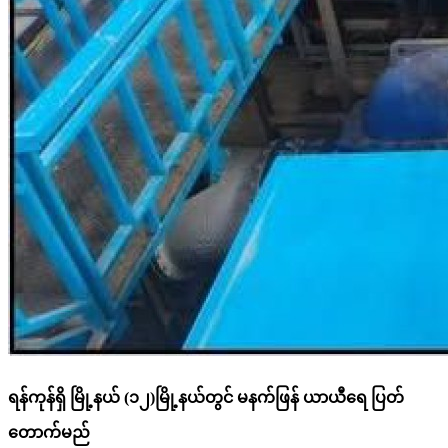
ရန်ကုန်ရှိ မြို့နယ် (၁၂)မြို့နယ်တွင် မနက်ဖြန် ယာယီရေ ပြတ်
တောက်မည်