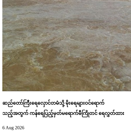
ဆည်တော်ကြီးရေလှောင်တမံသို့ မိုးရေများဝင်ရောက်
သည့်အတွက် ကန်ရေပြည့်မှတ်မရောက်မီကြိုတင် ရေလွှတ်ထား
6 Aug 2026