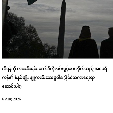
အီရန်ကို တားဆီးရင်း ဆော်ဒီကိုလမ်းဖွင့်ပေးလိုက်သည့် အမေရိ
ကန်၏ စံနှစ်မျိုး နျူကလီးယားမူဝါဒ (နိုင်ငံတကာရေးရာ
ဆောင်းပါး)
6 Aug 2026