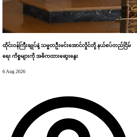
ထိုင်းဝန်ကြီးချုပ်နဲ့ သမ္မတဦးမင်းအောင်လှိုင်တို့ နယ်စပ်တည်ငြိမ်
ရေး ကိစ္စများကို အဓိကထားဆွေးနွေး
6 Aug 2026