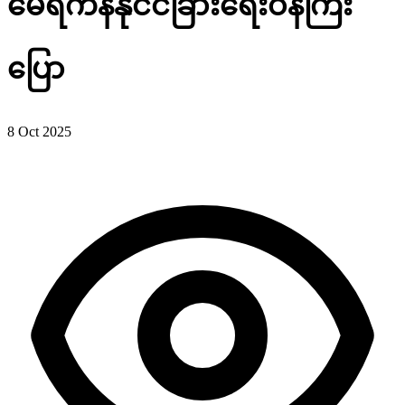
မေရိကန်နိုင်ငံခြားရေးဝန်ကြီး
ပြော
8 Oct 2025