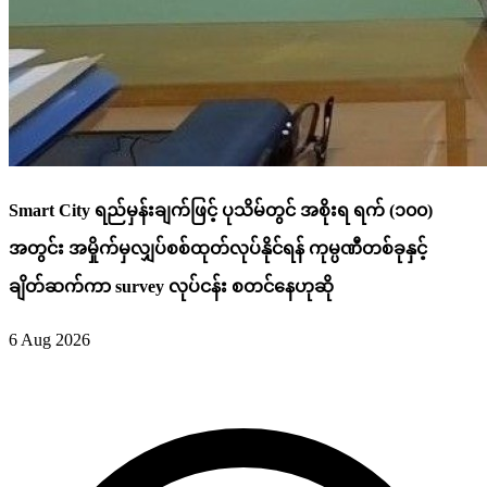
Smart City ရည်မှန်းချက်ဖြင့် ပုသိမ်တွင် အစိုးရ ရက် (၁၀၀)
အတွင်း အမှိုက်မှလျှပ်စစ်ထုတ်လုပ်နိုင်ရန် ကုမ္ပဏီတစ်ခုနှင့်
ချိတ်ဆက်ကာ survey လုပ်ငန်း စတင်နေဟုဆို
6 Aug 2026