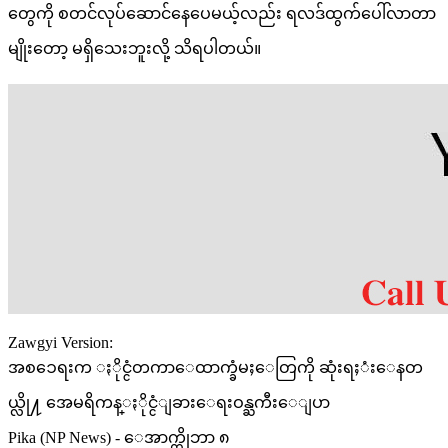
တွေကို စတင်လုပ်ဆောင်နေပေမယ့်လည်း ရလဒ်ထွက်ပေါ်လာတာ
မျိုးတော့ မရှိသေးဘူးလို့ သိရပါတယ်။
Zawgyi Version:
အစၥေရးက ႏိုင္ငံတကာေထာက္ခံမႈေတြကို ဆုံးရႈံးေနတ
ယ္လို႔ အေမရိကန္ႏိုင္ငံျခားေရးဝန္ႀကီးေျပာ
Pika (NP News) - ေအာက္တိုဘာ ၈