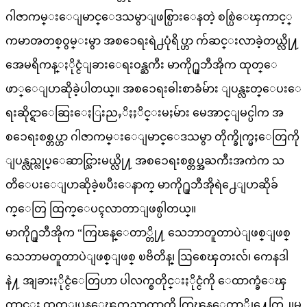
ဂါဇာကမ္းေျမာင္ေဒသမွာျဖစ္ပြားေနတဲ့ စစ္ပြဲေၾကာင့္
ကမာၻတစ္ဝွမ္းမွာ အစၥေရးရဲ႕ပုံရိပ္ဟာ က်ဆင္းလာခဲ့တယ္လို႔
အေမရိကန္ႏိုင္ငံျခားေရးဝန္ႀကီး မာကို႐ူဘီအိုက ထုတ္ေ
ဖာ္ေျပာဆိုခဲ့ပါတယ္။ အစၥေရးဓါးစာခံမ်ား ျပန္လႊတ္ေပးေ
ရးဆိုင္ရာေဆြးေႏြးညႇိႏႈိင္းမႈမ်ား မေအာင္ျမင္ပါက အ
စၥေရးစစ္တပ္ဟာ ဂါဇာကမ္းေျမာင္ေဒသမွာ တိုက္ခိုက္မႈေတြကို
ျပန္လည္လုပ္ေဆာင္သြားမယ္လို႔ အစၥေရးစစ္တပ္အႀကီးအကဲက သ
တိေပးေျပာဆိုခဲ့ၿပီးေနာက္ မာကို႐ူဘီအိုရဲ႕ေျပာဆိုခ်
က္ေတြ ထြက္ေပၚလာတာျဖစ္ပါတယ္။
မာကို႐ူဘီအိုက “ကြၽန္ေတာ္တို႔ သေဘာတူတာပဲျဖစ္ျဖစ္
သေဘာမတူတာပဲျဖစ္ျဖစ္ ၿဗိတိန္၊ ဩစေၾတးလ်၊ ကေနဒါ
နဲ႔ အျခားႏိုင္ငံေတြဟာ ပါလက္စတိုင္းႏိုင္ငံကို ေထာက္ခံေၾ
ကာင္း ထုတ္ျပန္ေၾကညာတာကို ကြၽန္ေတာ္တို႔ေတြ႕ျမ