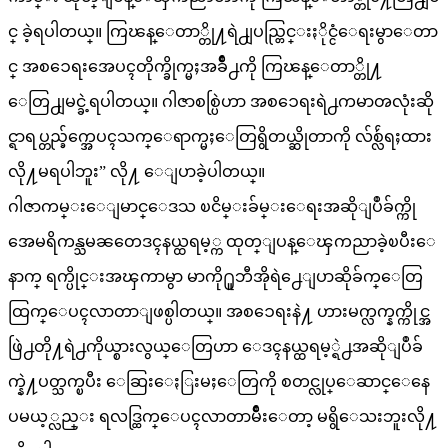
င္ ခဲ့ရပါတယ္။ ကြၽန္ေတာ္တို႔ရဲ႕ျပည္တြင္းႏိုင္ငံေရးမွာေတာ
င္ အစၥေရးအေပၚတိုက္ခိုက္မႈအခ်ိဳ႕ကို ကြၽန္ေတာ္တို႔
ေတြ႕ျမင္ခဲ့ရပါတယ္။ ဂါဇာစစ္ပြဲဟာ အစၥေရးရဲ႕ကမာၻလုံးဆို
င္ရာရပ္တည္ခ်က္အေပၚသက္ေရာက္မႈေတြရွိတယ္ဆိုတာကို လ်စ္လ်ဴရႈထား
လို႔မရပါဘူး” လို႔ ေျပာခဲ့ပါတယ္။
ဂါဇာကမ္းေျမာင္ေဒသ ၿငိမ္းခ်မ္းေရးအဆိုျပဳခ်က္ကို
အေမရိကန္သမၼတေဒၚနယ္ထရမ့္က ထုတ္ျပန္ေၾကညာခဲ့ၿပီးေ
နာက္ ရက္ပိုင္းအၾကာမွာ မာကို႐ူဘီအိုရဲ႕ေျပာဆိုခ်က္ေတြ
ထြက္ေပၚလာတာျဖစ္ပါတယ္။ အစၥေရးနဲ႔ ဟားမက္လက္နက္ကိုင္အ
ဖြဲ႕တို႔ရဲ႕ကိုယ္စားလွယ္ေတြဟာ ေဒၚနယ္ထရမ့္ရဲ႕အဆိုျပဳခ်
က္နဲ႔ပတ္သက္ၿပီး ေဆြးေႏြးမႈေတြကို စတင္လုပ္ေဆာင္ေနေ
ပမယ့္လည္း ရလဒ္ထြက္ေပၚလာတာမ်ိဳးေတာ့ မရွိေသးဘူးလို႔