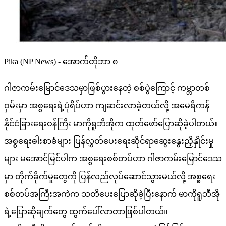
Pika (NP News) - အောက်တိုဘာ ၈
ဂါဇာကမ်းမြောင်ဒေသမှာဖြစ်ပွားနေတဲ့ စစ်ပွဲကြောင့် ကမ္ဘာတစ်
ဝှမ်းမှာ အစ္စရေးရဲ့ပုံရိပ်ဟာ ကျဆင်းလာခဲ့တယ်လို့ အမေရိကန်
နိုင်ငံခြားရေးဝန်ကြီး မာကိုရူဘီအိုက ထုတ်ဖော်ပြောဆိုခဲ့ပါတယ်။
အစ္စရေးဓါးစာခံများ ပြန်လွှတ်ပေးရေးဆိုင်ရာဆွေးနွေးညှိနှိုင်းမှု
များ မအောင်မြင်ပါက အစ္စရေးစစ်တပ်ဟာ ဂါဇာကမ်းမြောင်ဒေသ
မှာ တိုက်ခိုက်မှုတွေကို ပြန်လည်လုပ်ဆောင်သွားမယ်လို့ အစ္စရေး
စစ်တပ်အကြီးအကဲက သတိပေးပြောဆိုခဲ့ပြီးနောက် မာကိုရူဘီအို
ရဲ့ပြောဆိုချက်တွေ ထွက်ပေါ်လာတာဖြစ်ပါတယ်။