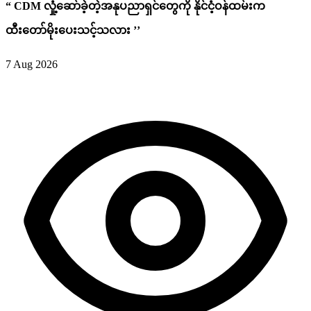
“ CDM လှုံ့ဆော်ခဲ့တဲ့အနုပညာရှင်တွေကို နိုင်ငံ့ဝန်ထမ်းက
ထီးတော်မိုးပေးသင့်သလား ’’
7 Aug 2026