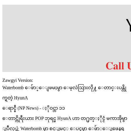
Zawgyi Version:
Waterbomb ေဖ်ာ္ေျဖမႈမွာ ေမ့လဲသြားလို႔ ေတာင္းပန္လို
က္ရတဲ့ HyunA
ေရာင္နီ (NP News) - ႏိုဝင္ဘာ ၁၁
ေတာင္ကိုရီးယား POP ဘုရင္မ HyunA ဟာ တ႐ုတ္ႏိုင္ငံ မကာအိုမွာ
ျပဳလုပ္တဲ့ Waterbomb မွာ စင္ျမင့္ ေပၚမွာ ေဖ်ာ္ေျဖေနရ