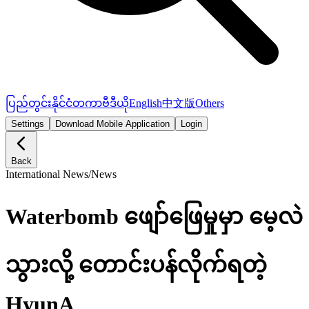
ပြည်တွင်း
နိုင်ငံတကာ
ဗီဒီယို
English
中文版
Others
Settings
Download Mobile Application
Login
Back
International News
/
News
Waterbomb ဖျော်ဖြေမှုမှာ မေ့လဲ
သွားလို့ တောင်းပန်လိုက်ရတဲ့
HyunA