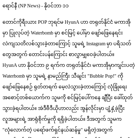
ရောင်နီ (NP News) - နိုဝင်ဘာ ၁၁
တောင်ကိုရီးယား POP ဘုရင်မ HyunA ဟာ တရုတ်နိုင်ငံ မကာအို
မှာ ပြုလုပ်တဲ့ Waterbomb မှာ စင်မြင့် ပေါ်မှာ ဖျော်ဖြေနေရင်း
လဲကျသတိလစ်သွားခဲ့တာကြောင့် သူမရဲ့ Instagram မှာ ပရိသတ်
တွေအတွက် တောင်းပန်ကြောင်း စာလွှာမျှဝေခဲ့ပါတယ်။
HyunA ဟာ နိုဝင်ဘာ ၉ ရက်က တရုတ်နိုင်ငံ၊ မကာအိုမှာကျင်းပတဲ့
Waterbomb မှာ သူမရဲ့ နာမည်ကြီး သီချင်း "Bubble Pop!" ကို
ဖျော်ဖြေနေစဉ် ရုတ်တရက် မေ့လဲသွားခဲ့တာကြောင့် လုံခြုံရေး
အစောင့်တစ်ယောက်က သူမကို စင်မြင့်ပေါ်ကနေ ချီပြီး ခေါ်ထုတ်
သွားခဲ့ရပါတယ်။ အဲဒီဗီဒီယိုဟာလည်း အွန်လိုင်းမှာ ပျံ့နှံ့ခဲ့ပြီး
လူအများရဲ့ အာရုံစိုက်မှုကို ရရှိခဲ့ပါတယ်။ ဒီအတွက် သူမက
"လုံလောက်တဲ့ ပရော်ဖက်ရှင်နယ်ဆန်မှု" မရှိတဲ့အတွက်