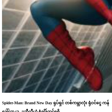
Spider-Man: Brand New Day ရုပ်ရှင် တစ်ကမ္ဘာလုံး ရုံဝင်ငွေ ကန်
ဒေါ်လာ (၁.၂)ဘီလီယံ စံချိန်တင်ရရှိ