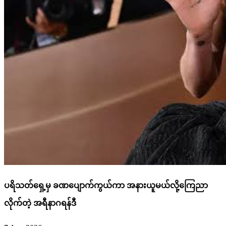
ပရိသတ်ရှေ့မှ ခဏပျောက်ကွယ်ကာ အနားယူမယ်လို့ကြေညာ
လိုက်တဲ့ အရီနာဂရန်ဒီ