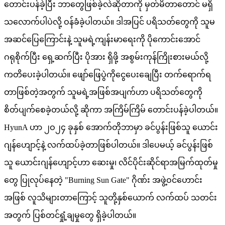
တောင်းပန်ခဲ့ပြီး ဘာတွေဖြစ်ခဲ့လဲဆိုတာကို မှတ်မိတာတောင် မရှိ
သလောက်ပါပဲလို့ ဝန်ခံခဲ့ပါတယ်။ ဒါအပြင် ပရိသတ်တွေကို သူမ
အဆင်ပြေကြောင်းနဲ့ သူမရဲ့ကျန်းမာရေးကို ပိုကောင်းအောင်
ဂရုစိုက်ပြီး ရှေ့ဆက်ပြီး ပိုအား ရှိဖို့ အစွမ်းကုန်ကြိုးစားမယ်လို့
ကတိပေးခဲ့ပါတယ်။ ဖျော်ဖြေပွဲကိုငွေပေးချေပြီး တက်ရောက်ရ
တာဖြစ်တဲ့အတွက် သူမရဲ့အဖြစ်အပျက်ဟာ ပရိသတ်တွေကို
စိတ်ပျက်စေခဲ့တယ်လို့ ဆိုကာ အကြိမ်ကြိမ် တောင်းပန်ခဲ့ပါတယ်။
HyunA ဟာ ၂ဝ၂၄ ခုနှစ် အောက်တိုဘာမှာ ခင်ပွန်းဖြစ်သူ ယောင်း
ဂျန်ဟျောင့်နဲ့ လက်ထပ်ခဲ့တာဖြစ်ပါတယ်။ ဒါပေမယ့် ခင်ပွန်းဖြစ်
သူ ယောင်းဂျန်ဟျောင့်ဟာ ဆေးမှု၊ လိင်ပိုင်းဆိုင်ရာအမြက်ထုတ်မှု
တွေ ပြုလုပ်နေတဲ့ "Burning Sun Gate" ဂိုဏ်း အဖွဲ့ဝင်ဟောင်း
အဖြစ် လူသိများတာကြောင့် သူတို့နှစ်ယောက် လက်ထပ် သတင်း
အတွက် ပြစ်တင်ရှုံ့ချမှုတွေ ရှိခဲ့ပါတယ်။