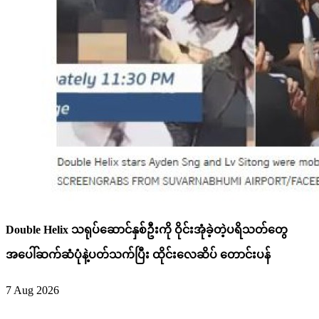
Double Helix သရုပ်ဆောင်နှစ်ဦးကို ဝိုင်းအုံခဲ့တဲ့ပရိသတ်တွေ
အပေါ်ဆက်ဆံပုံနဲ့ပတ်သက်ပြီး ထိုင်းလေဆိပ် တောင်းပန်
7 Aug 2026