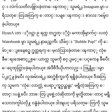
င္း လဲက်သတိလစ္သြားခဲ့တာေၾကာင့္ သူမရဲ႕ Instagram မွာ ပ
ရိသတ္ေတြအတြက္ ေတာင္းပန္ေၾကာင္း စာလႊာမွ်ေဝ
ခဲ့ပါတယ္။
HyunA ဟာ ႏိုဝင္ဘာ ၉ ရက္က တ႐ုတ္ႏိုင္ငံ၊ မကာအိုမွာက်င္းပတဲ့
Waterbomb မွာ သူမရဲ႕ နာမည္ႀကီး သီခ်င္း "Bubble Pop!" ကို ေ
ဖ်ာ္ေျဖေနစဥ္ ႐ုတ္တရက္ ေမ့လဲသြားခဲ့တာေၾကာင့္ လုံၿ
ခဳံေရးအေစာင့္တစ္ေယာက္က သူမကို စင္ျမင့္ေပၚကေန ခ်ီၿပီး
ေခၚထုတ္သြားခဲ့ရပါတယ္။ အဲဒီဗီဒီယိုဟာလည္း အြန္လိုင္းမွာ
ပ်ံ႕ႏွံ႔ခဲ့ၿပီး လူအမ်ားရဲ႕ အာ႐ုံစိုက္မႈကို ရရွိခဲ့ပါတယ္။ ဒီအတြ
က္ သူမက "လုံေလာက္တဲ့ ပေရာ္ဖက္ရွင္နယ္ဆန္မႈ" မရွိတဲ့အတြက္ ေ
တာင္းပန္ခဲ့ၿပီး ဘာေတြျဖစ္ခဲ့လဲဆိုတာကို မွတ္မိတာေတာင္ မရွိ
သေလာက္ပါပဲလို႔ ဝန္ခံခဲ့ပါတယ္။ ဒါအျပင္ ပရိသတ္ေတြကို သူမ
အဆင္ေျပေၾကာင္းနဲ႔ သူမရဲ႕က်န္းမာေရးကို ပိုေကာ