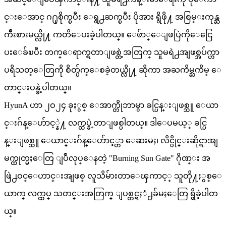
င္းေအာင္ ဂ႐ုစိုက္ၿပီး ေရွ႕ဆက္ၿပီး ပိုအား ရွိဖို႔ အစြမ္းကုန္ႀ
ကိဳးစားမယ္လို႔ ကတိေပးခဲ့ပါတယ္။ ေဖ်ာ္ေျဖပြဲကိုေငြေ
ပးေခ်ၿပီး တက္ေရာက္ရတာျဖစ္တဲ့အတြက္ သူမရဲ႕အျဖစ္အပ်က္ဟာ
ပရိသတ္ေတြကို စိတ္ပ်က္ေစခဲ့တယ္လို႔ ဆိုကာ အႀကိမ္ႀကိမ္ ေ
တာင္းပန္ခဲ့ပါတယ္။
HyunA ဟာ ၂ဝ၂၄ ခုႏွစ္ ေအာက္တိုဘာမွာ ခင္ပြန္းျဖစ္သူ ေယာ
င္းဂ်န္ေဟ်ာင့္နဲ႔ လက္ထပ္ခဲ့တာျဖစ္ပါတယ္။ ဒါေပမယ့္ ခင္ပြ
န္းျဖစ္သူ ေယာင္းဂ်န္ေဟ်ာင့္ဟာ ေဆးမႈ၊ လိင္ပိုင္းဆိုင္ရာအျ
မက္ထုတ္မႈေတြ ျပဳလုပ္ေနတဲ့ "Burning Sun Gate" ဂိုဏ္း အ
ဖြဲ႕ဝင္ေဟာင္းအျဖစ္ လူသိမ်ားတာေၾကာင့္ သူတို႔ႏွစ္ေ
ယာက္ လက္ထပ္ သတင္းအတြက္ ျပစ္တင္ရႈံ႕ခ်မႈေတြ ရွိခဲ့ပါတ
ယ္။