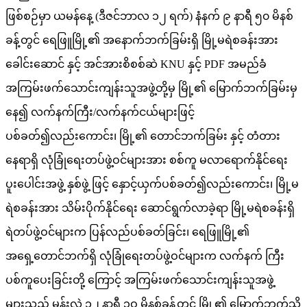
ဖြစ်စဉ်မှာ ယမန်နေ့ (ဒီဇင်ဘာလ ၁၂ ရက်) နံနက် ၉ နာရီ ၅၀ မိနစ်
ခန့်တွင် ရေဖြူမြို့၏ အနောက်ဘက်ခြမ်းရှိ မြို့မရဲစခန်းအား
ခေါင်းဆောင် နှင့် အင်အားစိစစ်ဆဲ KNU နှင့် PDF အမည်ခံ
အကြမ်းဖက်သောင်းကျန်းသူအဖွဲ့တို့မှ မြို့၏ မြောက်ဘက်ခြမ်းမှ
နေ၍ လက်နက်ကြီး/လက်နက်ငယ်များဖြင့်
ပစ်ခတ်၍လည်းကောင်း၊ မြို့၏ တောင်ဘက်ခြမ်း နှင့် တံတား
နေရာရှိ လုံခြုံရေးတပ်ဖွဲ့ဝင်များအား စစ်ကူ မလာရောက်နိုင်ရေး
ပူးပေါင်းအဖွဲ့ နှစ်ဖွဲ့ ဖြင့် နှောင့်ယှက်ပစ်ခတ်၍လည်းကောင်း၊ မြို့မ
ရဲစခန်းအား သိမ်းပိုက်နိုင်ရေး ဆောင်ရွက်လာခဲ့ရာ မြို့မရဲစခန်းရှိ
ရဲတပ်ဖွဲ့ဝင်များက ပြန်လည်ပစ်ခတ်ခြင်း၊ ရေဖြူမြို့၏
အရှေ့တောင်ဘက်ရှိ လုံခြုံရေးတပ်ဖွဲ့ဝင်များက လက်နက် ကြီး
ပစ်ကူပေးခြင်းတို့ ကြောင့် အကြမ်းဖက်သောင်းကျန်းသူအဖွဲ့
များသည် မွန်းလွဲ ၁၂ နာရီ ၃ဝ မိနစ်ခန့်တွင် မြို့၏ မြောက်ဘက်သို့