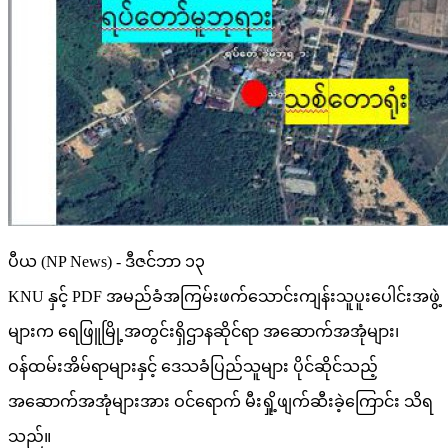
ပီယ (NP News) - ဒီဇင်ဘာ ၁၃
KNU နှင့် PDF အမည်ခံအကြမ်းဖက်သောင်းကျန်းသူပူးပေါင်းအဖွဲ့
များက ရေဖြူမြို့အတွင်းရှိဌာနဆိုင်ရာ အဆောက်အအုံများ၊
ဝန်ထမ်းအိမ်ရာများနှင့် ဒေသခံပြည်သူများ ပိုင်ဆိုင်သည့်
အဆောက်အအုံများအား ဝင်ရောက် မီးရှို့ဖျက်ဆီးခဲ့ကြောင်း သိရ
သည်။