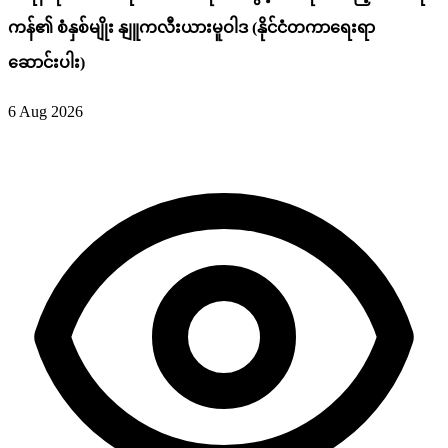
ကန်၏ စံနှစ်မျိုး နျူကလီးယားမူဝါဒ (နိုင်ငံတကာရေးရာ
ဆောင်းပါး)
6 Aug 2026