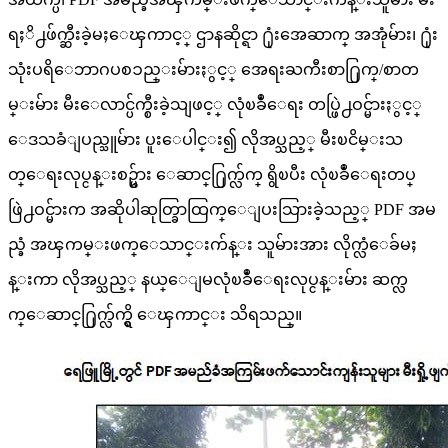
ရႈိ႕ဖ်က္ဆီးခဲ့မႈေၾကာင့္ ဌာနဆိုင္ရာ ႐ုံးအေဆာက္ အအုံမ်ား၊ ႐ုံး
သုံးပရိေဘာဂပစၥည္းမ်ားႏွင့္ အေရးႀကီးစာ႐ြက္/စာတ
မ္းမ်ား မီးေလာင္ပ်က္စီးခဲ့သျဖင့္ လုံၿခဳံေရး တပ္ဖြဲ႕ဝင္မ်ားႏွင့္
ေဒသခံျပည္သူမ်ား ပူးေပါင္း၍ လိုအပ္သည့္ မီးၿငိမ္းသ
တ္ေရးလုပ္ငန္းစဥ္မ်ား ေဆာင္႐ြက္လ်က္ ရွိၿပီး လုံၿခဳံေရးတပ္
ဖြဲ႕ဝင္မ်ားက အဆိုပါဆုတ္ခြာထြက္ေျပးသြားခဲ့သည့္ PDF အမ
ည္ခံ အၾကမ္းဖက္ေသာင္းက်န္း သူမ်ားအား လိုက္လံေခ်မႈ
န္းကာ လိုအပ္သည့္ နယ္ေျမလုံၿခဳံေရးလုပ္ငန္းမ်ား ဆက္လ
က္ေဆာင္႐ြက္လ်က္ရွိ ေၾကာင္း သိရသည္။