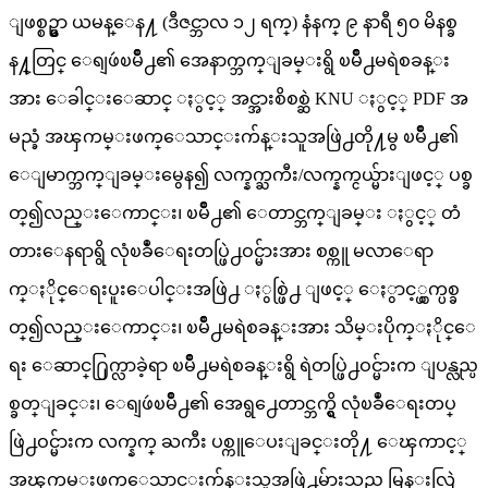
ျဖစ္စဥ္မွာ ယမန္ေန႔ (ဒီဇင္ဘာလ ၁၂ ရက္) နံနက္ ၉ နာရီ ၅၀ မိနစ္ခ
န႔္တြင္ ေရျဖဴၿမိဳ႕၏ အေနာက္ဘက္ျခမ္းရွိ ၿမိဳ႕မရဲစခန္း
အား ေခါင္းေဆာင္ ႏွင့္ အင္အားစိစစ္ဆဲ KNU ႏွင့္ PDF အ
မည္ခံ အၾကမ္းဖက္ေသာင္းက်န္းသူအဖြဲ႕တို႔မွ ၿမိဳ႕၏
ေျမာက္ဘက္ျခမ္းမွေန၍ လက္နက္ႀကီး/လက္နက္ငယ္မ်ားျဖင့္ ပစ္ခ
တ္၍လည္းေကာင္း၊ ၿမိဳ႕၏ ေတာင္ဘက္ျခမ္း ႏွင့္ တံ
တားေနရာရွိ လုံၿခဳံေရးတပ္ဖြဲ႕ဝင္မ်ားအား စစ္ကူ မလာေရာ
က္ႏိုင္ေရးပူးေပါင္းအဖြဲ႕ ႏွစ္ဖြဲ႕ ျဖင့္ ေႏွာင့္ယွက္ပစ္ခ
တ္၍လည္းေကာင္း၊ ၿမိဳ႕မရဲစခန္းအား သိမ္းပိုက္ႏိုင္ေ
ရး ေဆာင္႐ြက္လာခဲ့ရာ ၿမိဳ႕မရဲစခန္းရွိ ရဲတပ္ဖြဲ႕ဝင္မ်ားက ျပန္လည္ပ
စ္ခတ္ျခင္း၊ ေရျဖဴၿမိဳ႕၏ အေရွ႕ေတာင္ဘက္ရွိ လုံၿခဳံေရးတပ္
ဖြဲ႕ဝင္မ်ားက လက္နက္ ႀကီး ပစ္ကူေပးျခင္းတို႔ ေၾကာင့္
အၾကမ္းဖက္ေသာင္းက်န္းသူအဖြဲ႕မ်ားသည္ မြန္းလြဲ