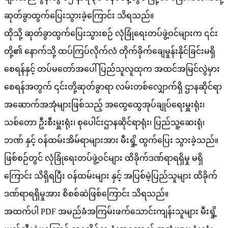
ဆုတ်ခွာထွက်ပြေးသွားခဲ့ကြောင်း သိရသည်။
ထိုသို့ ဆုတ်ခွာထွက်ပြေးသွားစဉ် လုံခြုံရေးတပ်ဖွဲ့ဝင်များက ၎င်း
တို့၏ နောက်သို့ ထပ်ကြပ်လိုက်လံ တိုက်ခိုက်ချေမှုန်းနိုင်ခြင်းမရှိ
စေရန်နှင့် တပ်မတော်အပေါ် ပြည်သူလူထုက အထင်အမြင်လွဲမှား
စေရန်အတွက် ၎င်းတို့ဆုတ်ခွာရာ လမ်းတစ်လျှောက်ရှိ ဌာနဆိုင်ရာ
အဆောက်အအုံများဖြစ်သည့် အထွေထွေအုပ်ချုပ်ရေးမှူးရုံး၊
သစ်တော ဦးစီးမှူးရုံး၊ စုပေါင်းဌာနဆိုင်ရာရုံး၊ ပြည်သူ့ဆေးရုံ၊
ဘဏ် နှင့် ဝန်ထမ်းအိမ်ရာများအား မီးရှို့ ထွက်ပြေး သွားခဲ့သည်။
ဖြစ်စဉ်တွင် လုံခြုံရေးတပ်ဖွဲ့ဝင်များ ထိခိုက်ဒဏ်ရာရရှိမှု မရှိ
ကြောင်း သိရှိရပြီး ဝန်ထမ်းများ နှင့် အပြစ်မဲ့ပြည်သူများ ထိခိုက်
ဒဏ်ရာရရှိမှုအား စိစစ်ဆဲဖြစ်ကြောင်း သိရသည်။
အထက်ပါ PDF အမည်ခံအကြမ်းဖက်သောင်းကျန်းသူများ မီးရှို့