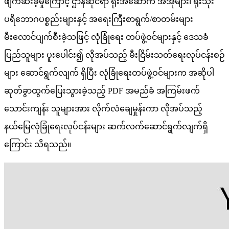
ဖျက်ဆီးခဲ့မှုကြောင့် ဌာနဆိုင်ရာ ရုံးအဆောက် အအုံများ၊ ရုံးသုံး
ပရိဘောဂပစ္စည်းများနှင့် အရေးကြီးစာရွက်/စာတမ်းများ
မီးလောင်ပျက်စီးခဲ့သဖြင့် လုံခြုံရေး တပ်ဖွဲ့ဝင်များနှင့် ဒေသခံ
ပြည်သူများ ပူးပေါင်း၍ လိုအပ်သည့် မီးငြိမ်းသတ်ရေးလုပ်ငန်းစဉ်
များ ဆောင်ရွက်လျက် ရှိပြီး လုံခြုံရေးတပ်ဖွဲ့ဝင်များက အဆိုပါ
ဆုတ်ခွာထွက်ပြေးသွားခဲ့သည့် PDF အမည်ခံ အကြမ်းဖက်
သောင်းကျန်း သူများအား လိုက်လံချေမှုန်းကာ လိုအပ်သည့်
နယ်မြေလုံခြုံရေးလုပ်ငန်းများ ဆက်လက်ဆောင်ရွက်လျက်ရှိ
ကြောင်း သိရသည်။