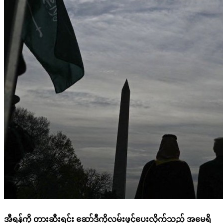
အီရန်ကို တားဆီးရင်း ဆော်ဒီကိုလမ်းဖွင့်ပေးလိုက်သည့် အမေရိ