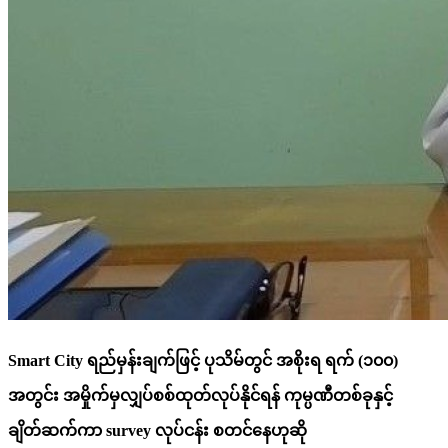
Smart City ရည်မှန်းချက်ဖြင့် ပုသိမ်တွင် အစိုးရ ရက် (၁၀၀)
အတွင်း အမှိုက်မှလျှပ်စစ်ထုတ်လုပ်နိုင်ရန် ကုမ္ပဏီတစ်ခုနှင့်
ချိတ်ဆက်ကာ survey လုပ်ငန်း စတင်နေဟုဆို