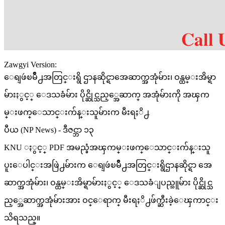
Zawgyi Version:
ေရျဖဴၿမိဳ႕အတြင္းရွိ ဌာနဆိုင္ရာအေဆာက္အအုံမ်ား၊ ဝန္ထမ္းအိမ္ရာ
မ်ားႏွင့္ ေဒသခံမ်ား ပိုင္ဆိုင္သည့္အေဆာက္ အအုံမ်ားကို အၾက
မ္းဖက္ေသာင္းက်န္းသူမ်ားက မီးရႈိ႕
ပီယ (NP News) - ဒီဇင္ဘာ ၁၃
KNU ႏွင့္ PDF အမည္ခံအၾကမ္းဖက္ေသာင္းက်န္းသူ
ပူးေပါင္းအဖြဲ႕မ်ားက ေရျဖဴၿမိဳ႕အတြင္းရွိဌာနဆိုင္ရာ အေ
ဆာက္အအုံမ်ား၊ ဝန္ထမ္းအိမ္ရာမ်ားႏွင့္ ေဒသခံျပည္သူမ်ား ပိုင္ဆိုင္သ
ည့္အေဆာက္အအုံမ်ားအား ဝင္ေရာက္ မီးရႈိ႕ဖ်က္ဆီးခဲ့ေၾကာင္း
သိရသည္။