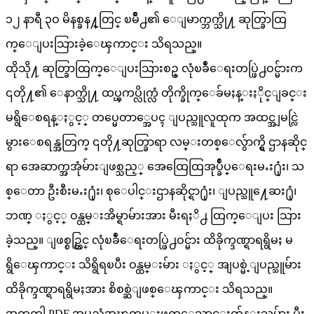
၁၂ နာရီ ၃ဝ မိနစ္ခန႔္တြင္ ၿမိဳ႕၏ ေျမာက္ဘက္သို႔ ဆုတ္ခြာထြ
က္ေျပးသြားခဲ့ေၾကာင္း သိရသည္။
ထိုသို႔ ဆုတ္ခြာထြက္ေျပးသြားစဥ္ လုံၿခဳံေရးတပ္ဖြဲ႕ဝင္မ်ားက
၎တို႔၏ ေနာက္သို႔ ထပ္ၾကပ္လိုက္လံ တိုက္ခိုက္ေခ်မႈန္းႏိုင္ျခင္း
မရွိေစရန္ႏွင့္ တပ္မေတာ္အေပၚ ျပည္သူလူထုက အထင္အျမင္လြဲ
မွားေစရန္အတြက္ ၎တို႔ဆုတ္ခြာရာ လမ္းတစ္ေလွ်ာက္ရွိ ဌာနဆိုင္
ရာ အေဆာက္အအုံမ်ားျဖစ္သည့္ အေထြေထြအုပ္ခ်ဳပ္ေရးမႉး႐ုံး၊ သ
စ္ေတာ ဦးစီးမႉး႐ုံး၊ စုေပါင္းဌာနဆိုင္ရာ႐ုံး၊ ျပည္သူ႔ေဆး႐ုံ၊
ဘဏ္ ႏွင့္ ဝန္ထမ္းအိမ္ရာမ်ားအား မီးရႈိ႕ ထြက္ေျပး သြား
ခဲ့သည္။ ျဖစ္စဥ္တြင္ လုံၿခဳံေရးတပ္ဖြဲ႕ဝင္မ်ား ထိခိုက္ဒဏ္ရာရရွိမႈ မ
ရွိေၾကာင္း သိရွိရၿပီး ဝန္ထမ္းမ်ား ႏွင့္ အျပစ္မဲ့ျပည္သူမ်ား
ထိခိုက္ဒဏ္ရာရရွိမႈအား စိစစ္ဆဲျဖစ္ေၾကာင္း သိရသည္။
အထက္ပါ PDF အမည္ခံအၾကမ္းဖက္ေသာင္းက်န္းသူမ်ား မီး