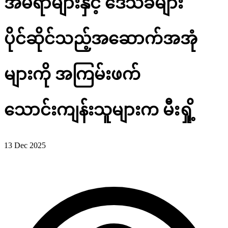
အိမ်ရာများနှင့် ဒေသခံများ
ပိုင်ဆိုင်သည့်အဆောက်အအုံ
များကို အကြမ်းဖက်
သောင်းကျန်းသူများက မီးရှို့
13 Dec 2025