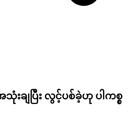
ံးချပြီး လွင့်ပစ်ခဲ့ဟု ပါကစ္စ