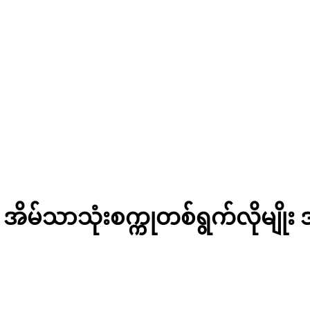
ိမ်သာသုံးစက္ကုတစ်ရွက်လိုမျိုး အသု