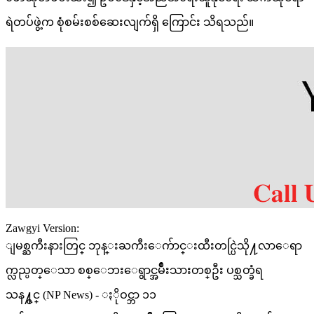
ရဲတပ်ဖွဲ့က စုံစမ်းစစ်ဆေးလျက်ရှိ ကြောင်း သိရသည်။
Zawgyi Version:
ျမစ္ႀကီးနားတြင္ ဘုန္းႀကီးေက်ာင္းထီးတင္ပြဲသို႔လာေရာ
က္လည္ပတ္ေသာ စစ္ေဘးေရွာင္အမ်ိဳးသားတစ္ဦး ပစ္သတ္ခံရ
သန႔္ဇင္ (NP News) - ႏိုဝင္ဘာ ၁၁