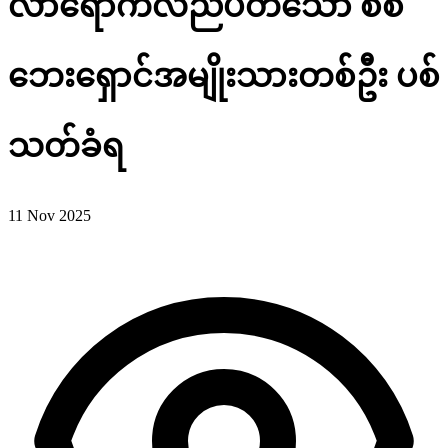
လာရောက်လည်ပတ်သော စစ်
ဘေးရှောင်အမျိုးသားတစ်ဦး ပစ်
သတ်ခံရ
11 Nov 2025