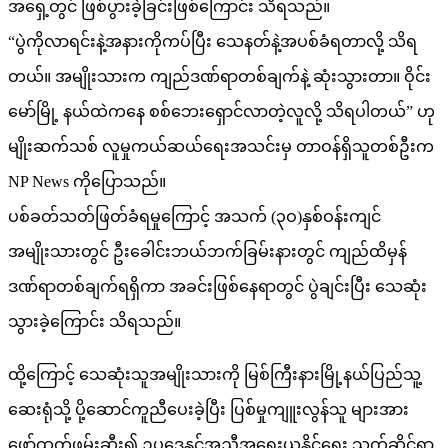
အရှေ့တွင် ဖြစ်ပွားခဲ့ခြင်းဖြစ်ကြောင်း သိရသည်။
“ပွဲကိုလာရင်းနဲ့အနားကိုကပ်ပြီး သေနတ်နဲ့အပစ်ခံရတာလို့ သိရ
တယ်။ အမျိုးသားက ကျည်ဒဏ်ရာတစ်ချက်နဲ့ ဆုံးသွားတာ။ ဝိုင်း
မော်မြို့ နယ်ထဲကနေ စစ်ဘေးရှောင်လာတဲ့လူလို့ သိရပါတယ်” ဟု
မျိုးဆက်သစ် လူမှုကယ်ဆယ်ရေးအသင်းမှ တာဝန်ရှိသူတစ်ဦးက
NP News ကိုပြောသည်။
ပစ်ခတ်သတ်ဖြတ်ခံရမှုကြောင့် အသက် (၃ဝ)နှစ်ဝန်းကျင်
အမျိုးသားတွင် ဦးခေါင်းဘယ်ဘက်ခြမ်းနားတွင် ကျည်ထိမှန်
ဒဏ်ရာတစ်ချက်ရရှိကာ အခင်းဖြစ်နေရာတွင် ပွဲချင်းပြီး သေဆုံး
သွားခဲ့ကြောင်း သိရသည်။
ထို့ကြောင့် သေဆုံးသူအမျိုးသားကို မြစ်ကြီးနားမြို့နယ်ပြည်သူ့
ဆေးရုံသို့ ပို့ဆောင်ကူညီပေးခဲ့ပြီး ပြစ်မှုကျူးလွန်သူ များအား
ဖော်ထုတ်ဖမ်းဆီး၍ ဥပဒေနှင့်အညီအရေးယူနိုင်‌ရေး သက်ဆိုင်ရာ