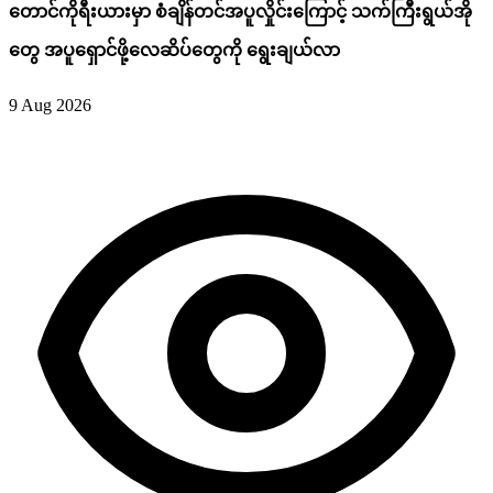
တောင်ကိုရီးယားမှာ စံချိန်တင်အပူလှိုင်းကြောင့် သက်ကြီးရွယ်အို
တွေ အပူရှောင်ဖို့လေဆိပ်တွေကို ရွေးချယ်လာ
9 Aug 2026