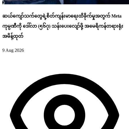
ဆယ်ကျော်သက်တွေရဲ့စိတ်ကျန်းမာရေးထိခိုက်မှုအတွက် Meta
ကုမ္ပဏီကို ဒေါ်လာ (၅၆၇) သန်းပေးလျော်ဖို့ အမေရိကန်တရားရုံး
အမိန့်ထုတ်
9 Aug 2026