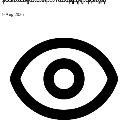
နိုင်ငံတော်သမ္မတလာရောက် ၊ တာဝန်ရှိသူများနှင့်တွေ့ဆုံ
9 Aug 2026