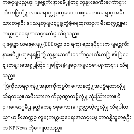
ကခ်င္ျပည္နယ္၊ ျမစ္ႀကီးနားၿမိဳ႕တြင္ ဘုန္းႀကီးေက်ာင္း
ထီးတင္ပြဲသို႔ လာေရာက္လည္ပတ္ေသာ စစ္ေဘးေရွာင္ အမ်ိဳး
သားတစ္ဦး ေသနတ္ျဖင့္ပစ္သတ္ခံခဲ့ရေၾကာင္း မ်ိဳးဆက္သစ္လူမႈ
ကယ္ဆယ္ေရးအသင္းထံမွ သိရသည္။
ျဖစ္စဥ္မွာ ယမန္ေန႔(ႏိုဝင္ဘာ ၁ဝ ရက္) ညေနပိုင္းက ျမစ္ႀကီး
နားၿမိဳ႕၊ ယုဇနရပ္ကြက္ရွိ ဘုန္းႀကီးေက်ာင္းထီးတင္ပြဲ ၏ ပြဲေ
ဈးတန္းအေရွ႕တြင္ ျဖစ္ပြားခဲ့ျခင္းျဖစ္ေၾကာင္း သိရ
သည္။
“ပြဲကိုလာရင္းနဲ႔အနားကိုကပ္ၿပီး ေသနတ္နဲ႔အပစ္ခံရတာလို႔
သိရတယ္။ အမ်ိဳးသားက က်ည္ဒဏ္ရာတစ္ခ်က္နဲ႔ ဆုံးသြားတာ။ ဝို
င္းေမာ္ၿမိဳ႕ နယ္ထဲကေန စစ္ေဘးေရွာင္လာတဲ့လူလို႔ သိရပါတ
ယ္” ဟု မ်ိဳးဆက္သစ္ လူမႈကယ္ဆယ္ေရးအသင္းမွ တာဝန္ရွိသူတစ္ဦး
က NP News ကိုေျပာသည္။