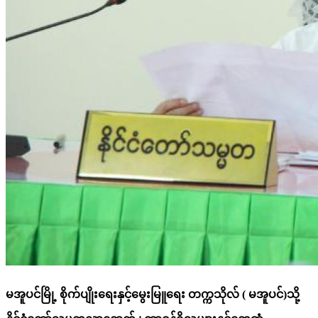
မအူပင်မြို့ စိုက်ပျိုးရေးနှင့်မွေးမြူရေး တက္ကသိုလ် ( မအူပင်)သို့