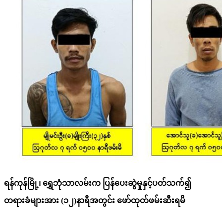
ရန်ကုန်မြို့၊ ရွှေဘုံသာလမ်းက ပြန်ပေးဆွဲမှုနှင့်ပတ်သက်၍
တရားခံများအား (၁၂)နာရီအတွင်း ဖော်ထုတ်ဖမ်းဆီးရမိ