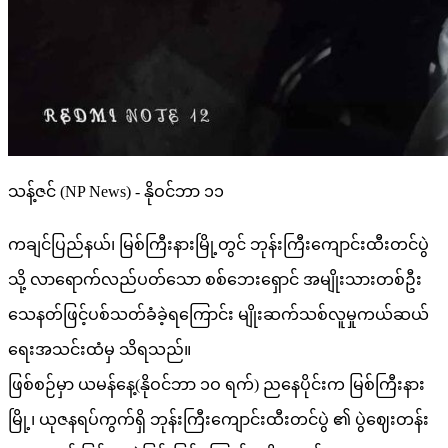
သန့်ဇင် (NP News) - နိုဝင်ဘာ ၁၁
ကချင်ပြည်နယ်၊ မြစ်ကြီးနားမြို့တွင် ဘုန်းကြီးကျောင်းထီးတင်ပွဲ
သို့ လာရောက်လည်ပတ်သော စစ်ဘေးရှောင် အမျိုးသားတစ်ဦး
သေနတ်ဖြင့်ပစ်သတ်ခံခဲ့ရကြောင်း မျိုးဆက်သစ်လူမှုကယ်ဆယ်
ရေးအသင်းထံမှ သိရသည်။
ဖြစ်စဉ်မှာ ယမန်နေ့(နိုဝင်ဘာ ၁ဝ ရက်) ညနေပိုင်းက မြစ်ကြီးနား
မြို့၊ ယုဇနရပ်ကွက်ရှိ ဘုန်းကြီးကျောင်းထီးတင်ပွဲ ၏ ပွဲဈေးတန်း