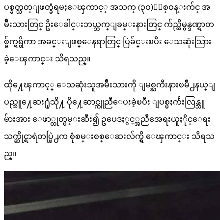
ပစ္ခတ္သတ္ျဖတ္ခံရမႈေၾကာင့္ အသက္ (၃ဝ)ႏွစ္ဝန္းက်င္ အ
မ်ိဳးသားတြင္ ဦးေခါင္းဘယ္ဘက္ျခမ္းနားတြင္ က်ည္ထိမွန္ဒဏ္ရာတ
စ္ခ်က္ရရွိကာ အခင္းျဖစ္ေနရာတြင္ ပြဲခ်င္းၿပီး ေသဆုံးသြား
ခဲ့ေၾကာင္း သိရသည္။
ထို႔ေၾကာင့္ ေသဆုံးသူအမ်ိဳးသားကို ျမစ္ႀကီးနားၿမိဳ႕နယ္ျ
ပည္သူ႔ေဆး႐ုံသို႔ ပို႔ေဆာင္ကူညီေပးခဲ့ၿပီး ျပစ္မႈက်ဴးလြန္သူ
မ်ားအား ေဖာ္ထုတ္ဖမ္းဆီး၍ ဥပေဒႏွင့္အညီအေရးယူႏိုင္‌ေရး
သက္ဆိုင္ရာရဲတပ္ဖြဲ႕က စုံစမ္းစစ္ေဆးလ်က္ရွိ ေၾကာင္း သိရသ
ည္။